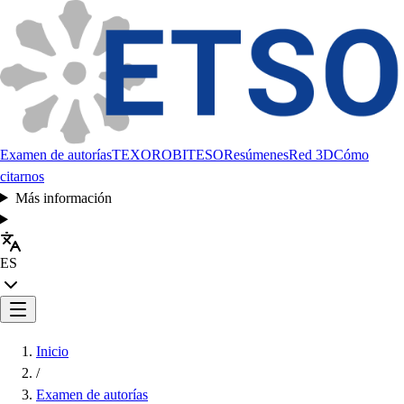
Examen de autorías
TEXORO
BITESO
Resúmenes
Red 3D
Cómo
citarnos
Más información
ES
Inicio
/
Examen de autorías