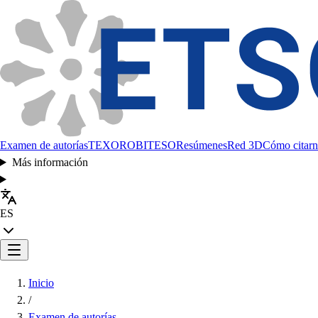
Examen de autorías
TEXORO
BITESO
Resúmenes
Red 3D
Cómo citarn
Más información
ES
Inicio
/
Examen de autorías