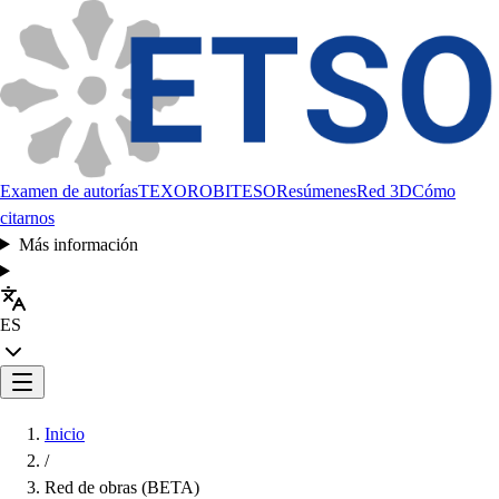
Examen de autorías
TEXORO
BITESO
Resúmenes
Red 3D
Cómo
citarnos
Más información
ES
Inicio
/
Red de obras (BETA)