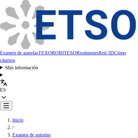
Examen de autorías
TEXORO
BITESO
Resúmenes
Red 3D
Cómo
citarnos
Más información
ES
Inicio
/
Examen de autorías