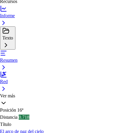
Recursos
Informe
Texto
Resumen
Red
Ver más
Posición
16ª
Distancia
0.718
Título
El arco de paz del cielo