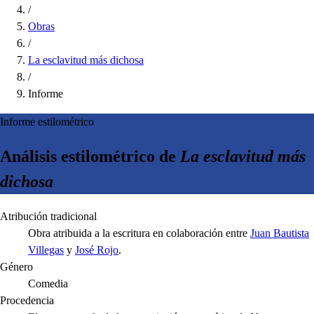
/
Obras
/
La esclavitud más dichosa
/
Informe
Informe estilométrico
Análisis estilométrico de
La esclavitud más
dichosa
Atribución tradicional
Obra atribuida a la escritura en colaboración entre
Juan Bautista
Villegas
y
José Rojo
.
Género
Comedia
Procedencia