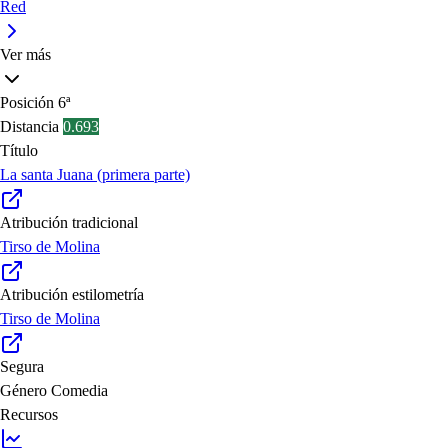
Red
Ver más
Posición
6ª
Distancia
0.693
Título
La santa Juana (primera parte)
Atribución tradicional
Tirso de Molina
Atribución estilometría
Tirso de Molina
Segura
Género
Comedia
Recursos