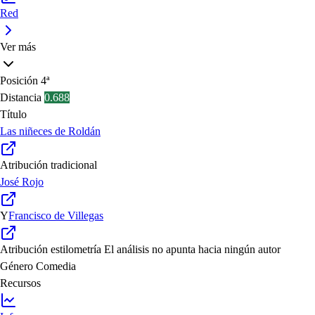
Red
Ver más
Posición
4ª
Distancia
0.688
Título
Las niñeces de Roldán
Atribución tradicional
José Rojo
Y
Francisco de Villegas
Atribución estilometría
El análisis no apunta hacia ningún autor
Género
Comedia
Recursos