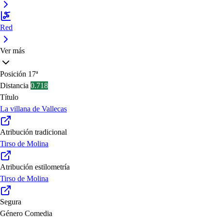
Red
Ver más
Posición
17ª
Distancia
0.718
Título
La villana de Vallecas
Atribución tradicional
Tirso de Molina
Atribución estilometría
Tirso de Molina
Segura
Género
Comedia