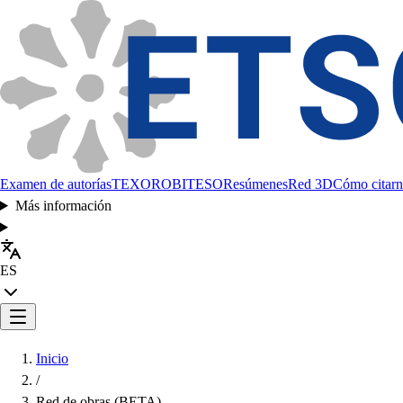
Examen de autorías
TEXORO
BITESO
Resúmenes
Red 3D
Cómo citarn
Más información
ES
Inicio
/
Red de obras (BETA)