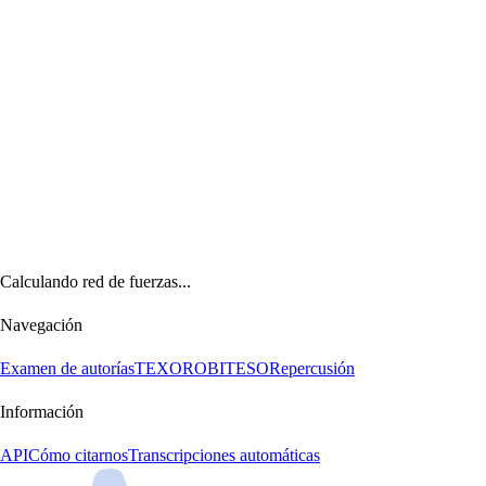
Calculando red de fuerzas...
Navegación
Examen de autorías
TEXORO
BITESO
Repercusión
Información
API
Cómo citarnos
Transcripciones automáticas