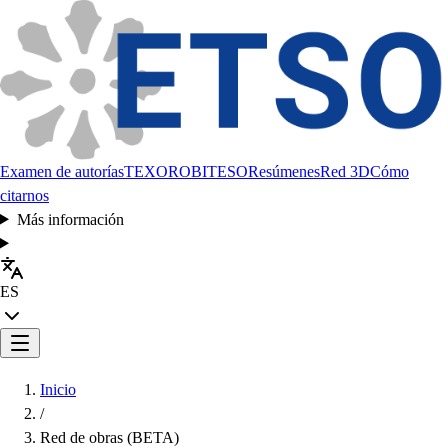
Examen de autorías
TEXORO
BITESO
Resúmenes
Red 3D
Cómo
citarnos
Más información
ES
Inicio
/
Red de obras (BETA)