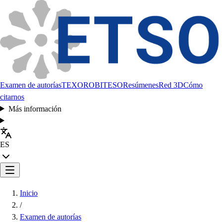
Examen de autorías
TEXORO
BITESO
Resúmenes
Red 3D
Cómo
citarnos
Más información
ES
Inicio
/
Examen de autorías