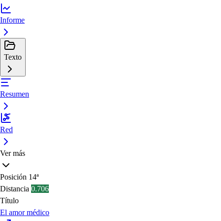
Informe
Texto
Resumen
Red
Ver más
Posición
14ª
Distancia
0.706
Título
El amor médico