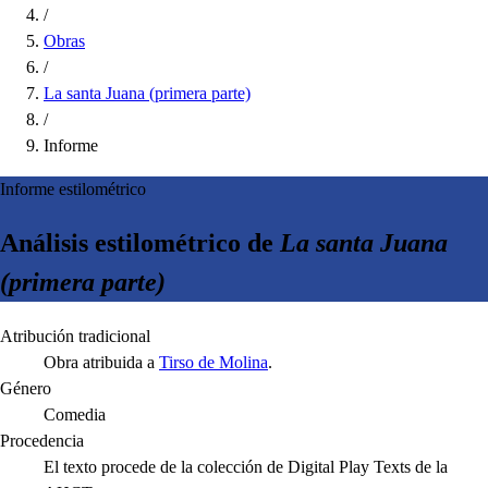
/
Obras
/
La santa Juana (primera parte)
/
Informe
Informe estilométrico
Análisis estilométrico de
La santa Juana
(primera parte)
Atribución tradicional
Obra atribuida a
Tirso de Molina
.
Género
Comedia
Procedencia
El texto procede de la colección de Digital Play Texts de la