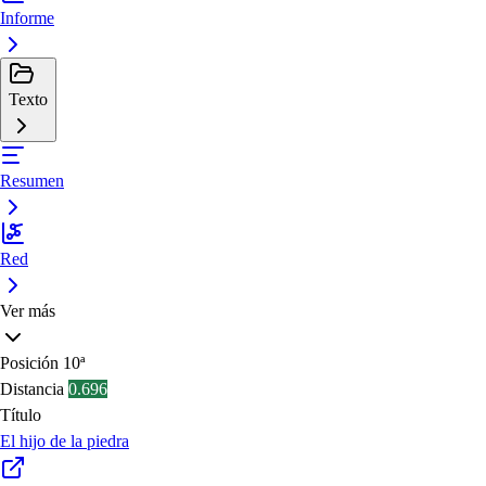
Informe
Texto
Resumen
Red
Ver más
Posición
10ª
Distancia
0.696
Título
El hijo de la piedra