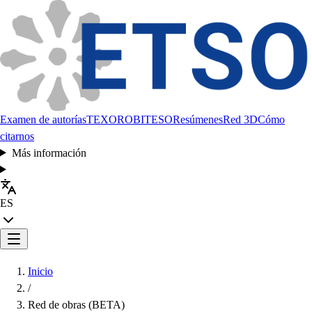
Examen de autorías
TEXORO
BITESO
Resúmenes
Red 3D
Cómo
citarnos
Más información
ES
Inicio
/
Red de obras (BETA)