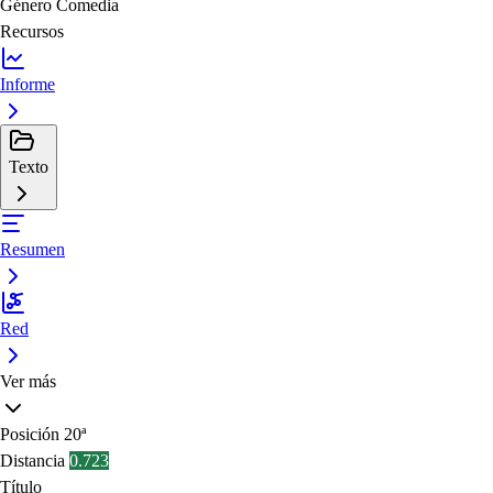
Género
Comedia
Recursos
Informe
Texto
Resumen
Red
Ver más
Posición
20ª
Distancia
0.723
Título