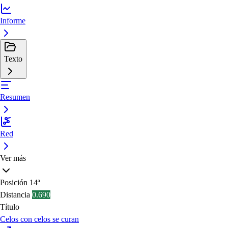
Informe
Texto
Resumen
Red
Ver más
Posición
14ª
Distancia
0.690
Título
Celos con celos se curan