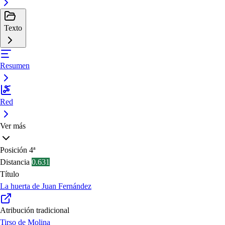
Texto
Resumen
Red
Ver más
Posición
4ª
Distancia
0.631
Título
La huerta de Juan Fernández
Atribución tradicional
Tirso de Molina