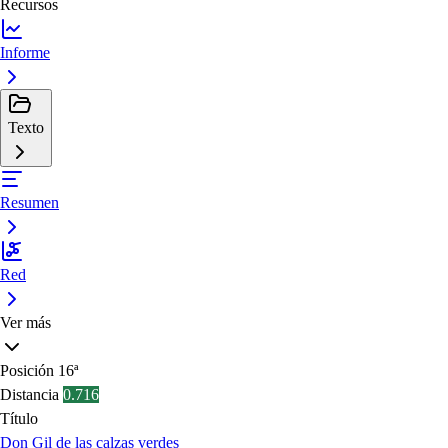
Recursos
Informe
Texto
Resumen
Red
Ver más
Posición
16ª
Distancia
0.716
Título
Don Gil de las calzas verdes