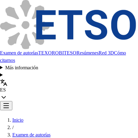
Examen de autorías
TEXORO
BITESO
Resúmenes
Red 3D
Cómo
citarnos
Más información
ES
Inicio
/
Examen de autorías