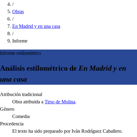
/
Obras
/
En Madrid y en una casa
/
Informe
Informe estilométrico
Análisis estilométrico de
En Madrid y en
una casa
Atribución tradicional
Obra atribuida a
Tirso de Molina
.
Género
Comedia
Procedencia
El texto ha sido preparado por Iván Rodríguez Caballero.