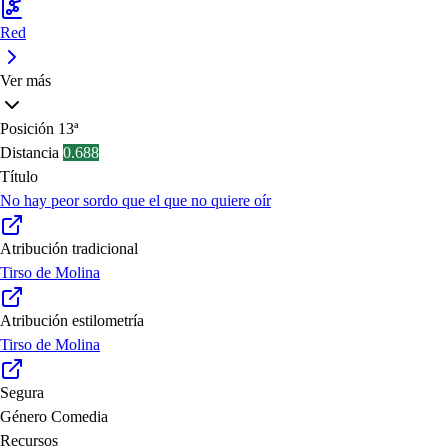
Red
Ver más
Posición
13ª
Distancia
0.688
Título
No hay peor sordo que el que no quiere oír
Atribución tradicional
Tirso de Molina
Atribución estilometría
Tirso de Molina
Segura
Género
Comedia
Recursos