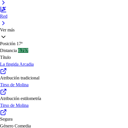
Red
Ver más
Posición
17ª
Distancia
0.717
Título
La fingida Arcadia
Atribución tradicional
Tirso de Molina
Atribución estilometría
Tirso de Molina
Segura
Género
Comedia