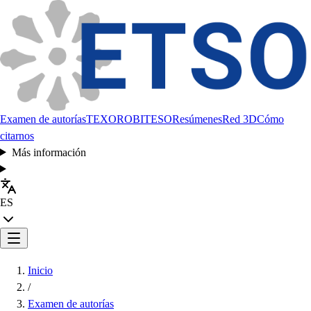
Examen de autorías
TEXORO
BITESO
Resúmenes
Red 3D
Cómo
citarnos
Más información
ES
Inicio
/
Examen de autorías