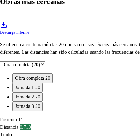
Obras más cercanas
Descarga informe
Se ofrecen a continuación las 20 obras con usos léxicos más cercanos,
diferentes. Las distancias han sido calculadas usando las frecuencias 
Obra completa
20
Jornada 1
20
Jornada 2
20
Jornada 3
20
Posición
1ª
Distancia
0.713
Título