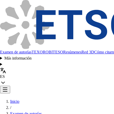
Examen de autorías
TEXORO
BITESO
Resúmenes
Red 3D
Cómo citarn
Más información
ES
Inicio
/
Examen de autorías