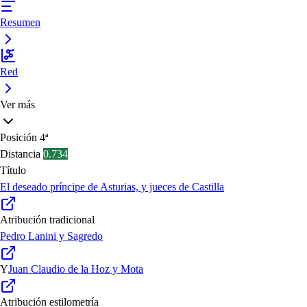
Resumen
Red
Ver más
Posición
4ª
Distancia
0.734
Título
El deseado príncipe de Asturias, y jueces de Castilla
Atribución tradicional
Pedro Lanini y Sagredo
Y
Juan Claudio de la Hoz y Mota
Atribución estilometría