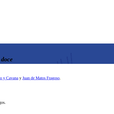
 doce
to y Cavana
y
Juan de Matos Fragoso
.
gos.