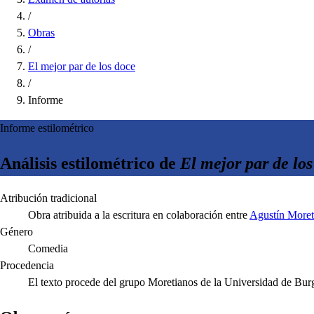
/
Obras
/
El mejor par de los doce
/
Informe
Informe estilométrico
Análisis estilométrico de
El mejor par de los
Atribución tradicional
Obra atribuida a la escritura en colaboración entre
Agustín More
Género
Comedia
Procedencia
El texto procede del grupo Moretianos de la Universidad de Bur