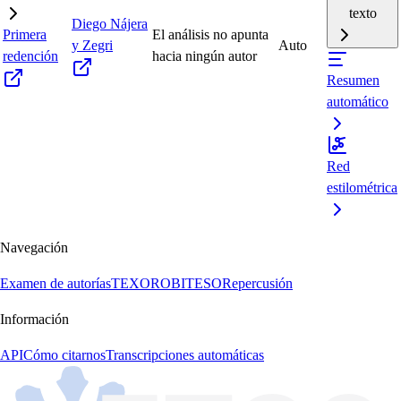
texto
Diego Nájera
Primera
El análisis no apunta
y Zegri
Auto
redención
hacia ningún autor
Resumen
automático
Red
estilométrica
Navegación
Examen de autorías
TEXORO
BITESO
Repercusión
Información
API
Cómo citarnos
Transcripciones automáticas