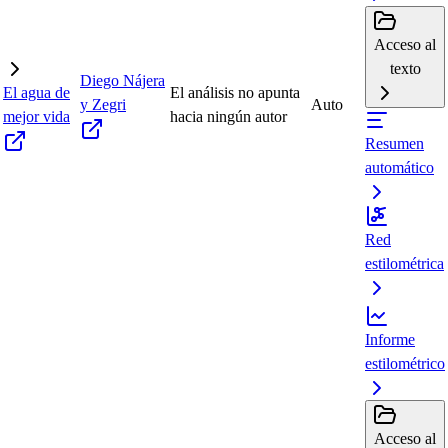
Acceso al
texto
Diego Nájera
El agua de
El análisis no apunta
y Zegri
Auto
mejor vida
hacia ningún autor
Resumen
automático
Red
estilométrica
Informe
estilométrico
Acceso al