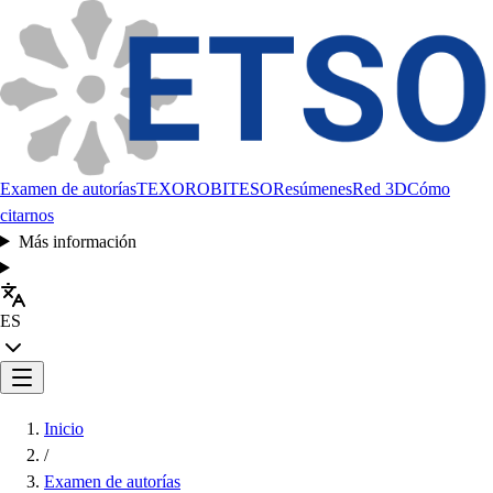
Examen de autorías
TEXORO
BITESO
Resúmenes
Red 3D
Cómo
citarnos
Más información
ES
Inicio
/
Examen de autorías