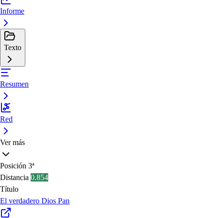
Informe
Texto
Resumen
Red
Ver más
Posición
3ª
Distancia
0.854
Título
El verdadero Dios Pan