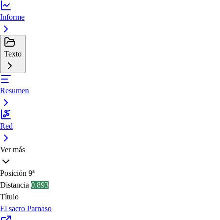
Informe
Texto
Resumen
Red
Ver más
Posición
9ª
Distancia
0.893
Título
El sacro Parnaso