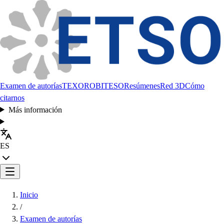
Examen de autorías
TEXORO
BITESO
Resúmenes
Red 3D
Cómo
citarnos
Más información
ES
Inicio
/
Examen de autorías