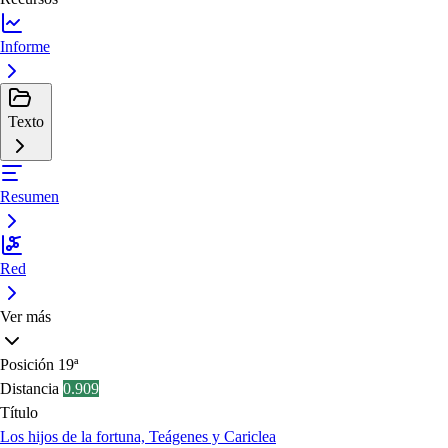
Informe
Texto
Resumen
Red
Ver más
Posición
19ª
Distancia
0.909
Título
Los hijos de la fortuna, Teágenes y Cariclea