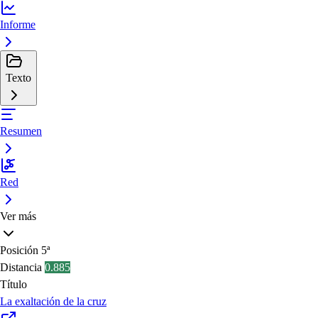
Informe
Texto
Resumen
Red
Ver más
Posición
5ª
Distancia
0.885
Título
La exaltación de la cruz