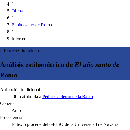
/
Obras
/
El año santo de Roma
/
Informe
Informe estilométrico
Análisis estilométrico de
El año santo de
Roma
Atribución tradicional
Obra atribuida a
Pedro Calderón de la Barca
.
Género
Auto
Procedencia
El texto procede del GRISO de la Universidad de Navarra.