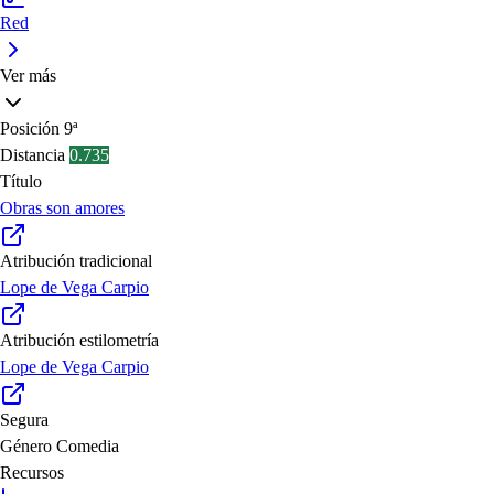
Red
Ver más
Posición
9ª
Distancia
0.735
Título
Obras son amores
Atribución tradicional
Lope de Vega Carpio
Atribución estilometría
Lope de Vega Carpio
Segura
Género
Comedia
Recursos