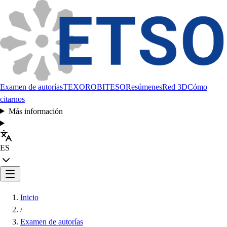
Examen de autorías
TEXORO
BITESO
Resúmenes
Red 3D
Cómo
citarnos
Más información
ES
Inicio
/
Examen de autorías