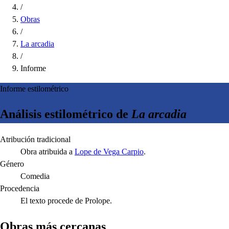
/
Obras
/
La arcadia
/
Informe
Informe estilométrico
Análisis estilométrico de
La arcadia
Atribución tradicional
Obra atribuida a
Lope de Vega Carpio
.
Género
Comedia
Procedencia
El texto procede de Prolope.
Obras más cercanas