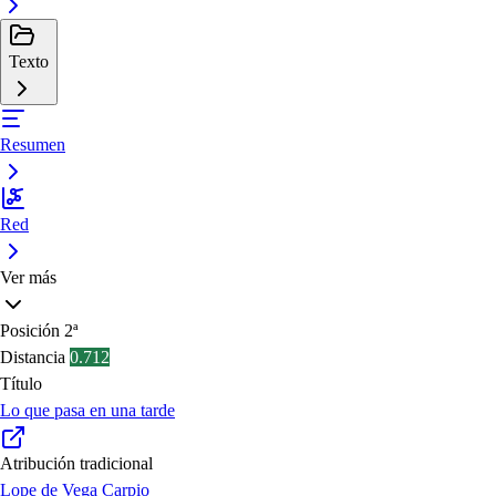
Texto
Resumen
Red
Ver más
Posición
2ª
Distancia
0.712
Título
Lo que pasa en una tarde
Atribución tradicional
Lope de Vega Carpio