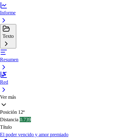
Informe
Texto
Resumen
Red
Ver más
Posición
12ª
Distancia
0.739
Título
El poder vencido y amor premiado