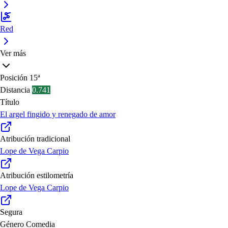
Red
Ver más
Posición
15ª
Distancia
0.741
Título
El argel fingido y renegado de amor
Atribución tradicional
Lope de Vega Carpio
Atribución estilometría
Lope de Vega Carpio
Segura
Género
Comedia