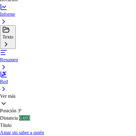
Informe
Texto
Resumen
Red
Ver más
Posición
3ª
Distancia
0.693
Título
Amar sin saber a quién