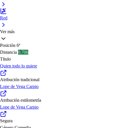
Red
Ver más
Posición
6ª
Distancia
0.706
Título
Quien todo lo quiere
Atribución tradicional
Lope de Vega Carpio
Atribución estilometría
Lope de Vega Carpio
Segura
Género
Comedia