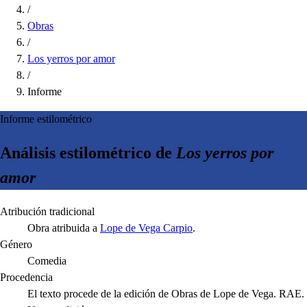
/
Obras
/
Los yerros por amor
/
Informe
Informe estilométrico
Análisis estilométrico de
Los yerros por
amor
Atribución tradicional
Obra atribuida a
Lope de Vega Carpio
.
Género
Comedia
Procedencia
El texto procede de la edición de Obras de Lope de Vega. RAE.