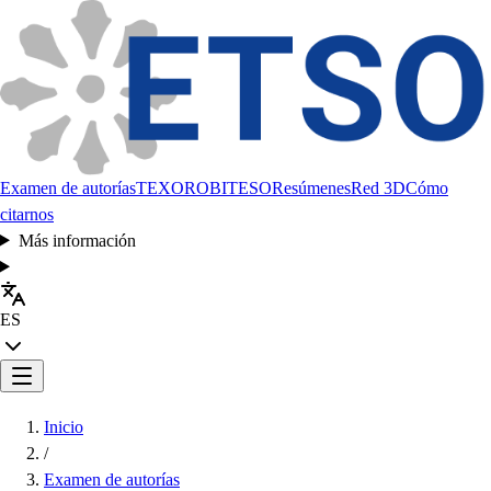
Examen de autorías
TEXORO
BITESO
Resúmenes
Red 3D
Cómo
citarnos
Más información
ES
Inicio
/
Examen de autorías