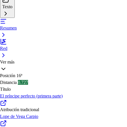
Texto
Resumen
Red
Ver más
Posición
16ª
Distancia
0.727
Título
El príncipe perfecto (primera parte)
Atribución tradicional
Lope de Vega Carpio