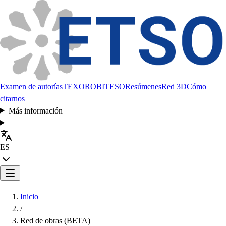
Examen de autorías
TEXORO
BITESO
Resúmenes
Red 3D
Cómo
citarnos
Más información
ES
Inicio
/
Red de obras (BETA)