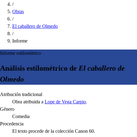
/
Obras
/
El caballero de Olmedo
/
Informe
Informe estilométrico
Análisis estilométrico de
El caballero de
Olmedo
Atribución tradicional
Obra atribuida a
Lope de Vega Carpio
.
Género
Comedia
Procedencia
El texto procede de la colección Canon 60.