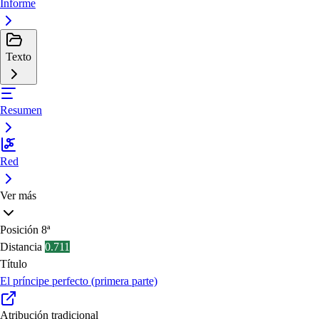
Informe
Texto
Resumen
Red
Ver más
Posición
8ª
Distancia
0.711
Título
El príncipe perfecto (primera parte)
Atribución tradicional