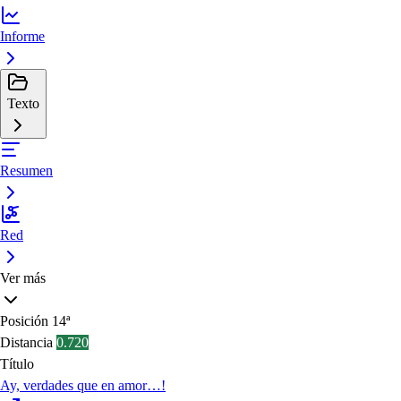
Informe
Texto
Resumen
Red
Ver más
Posición
14ª
Distancia
0.720
Título
Ay, verdades que en amor…!