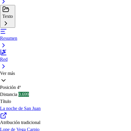
Texto
Resumen
Red
Ver más
Posición
4ª
Distancia
0.699
Título
La noche de San Juan
Atribución tradicional
Lope de Vega Carpio