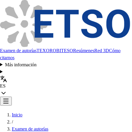
Examen de autorías
TEXORO
BITESO
Resúmenes
Red 3D
Cómo
citarnos
Más información
ES
Inicio
/
Examen de autorías