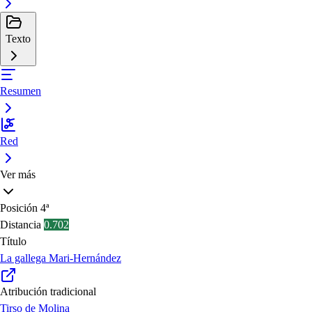
Texto
Resumen
Red
Ver más
Posición
4ª
Distancia
0.702
Título
La gallega Mari-Hernández
Atribución tradicional
Tirso de Molina