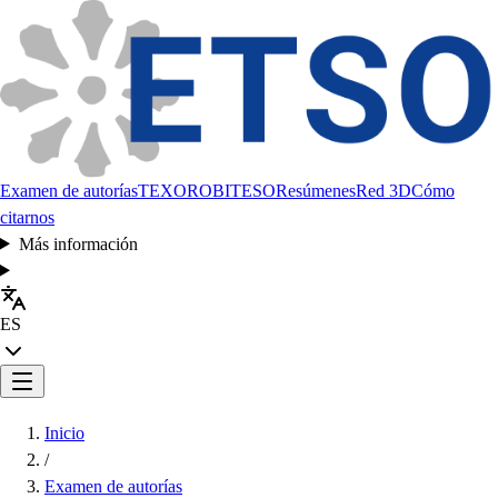
Examen de autorías
TEXORO
BITESO
Resúmenes
Red 3D
Cómo
citarnos
Más información
ES
Inicio
/
Examen de autorías