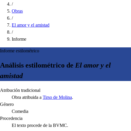
/
Obras
/
El amor y el amistad
/
Informe
Informe estilométrico
Análisis estilométrico de
El amor y el
amistad
Atribución tradicional
Obra atribuida a
Tirso de Molina
.
Género
Comedia
Procedencia
El texto procede de la BVMC.