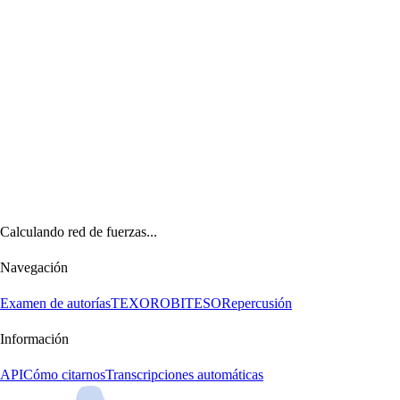
Calculando red de fuerzas...
Navegación
Examen de autorías
TEXORO
BITESO
Repercusión
Información
API
Cómo citarnos
Transcripciones automáticas