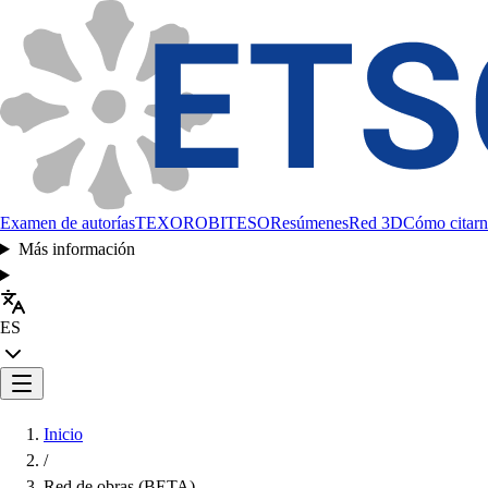
Examen de autorías
TEXORO
BITESO
Resúmenes
Red 3D
Cómo citarn
Más información
ES
Inicio
/
Red de obras (BETA)