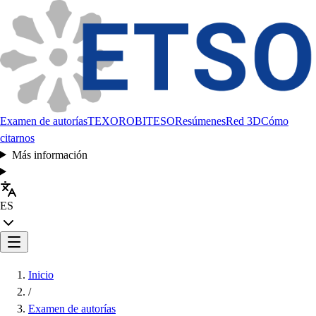
Examen de autorías
TEXORO
BITESO
Resúmenes
Red 3D
Cómo
citarnos
Más información
ES
Inicio
/
Examen de autorías