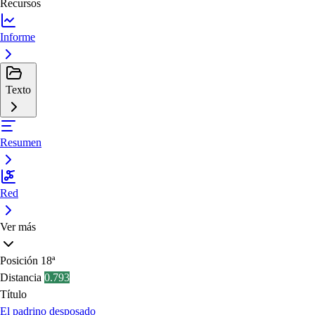
Recursos
Informe
Texto
Resumen
Red
Ver más
Posición
18ª
Distancia
0.793
Título
El padrino desposado