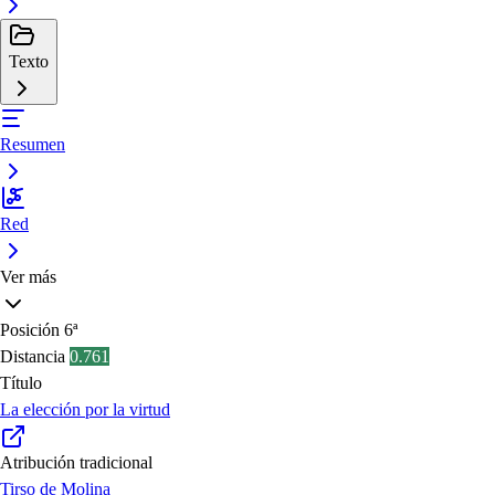
Texto
Resumen
Red
Ver más
Posición
6ª
Distancia
0.761
Título
La elección por la virtud
Atribución tradicional
Tirso de Molina