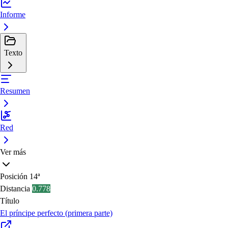
Informe
Texto
Resumen
Red
Ver más
Posición
14ª
Distancia
0.778
Título
El príncipe perfecto (primera parte)