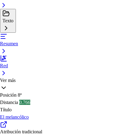
Texto
Resumen
Red
Ver más
Posición
8ª
Distancia
0.766
Título
El melancólico
Atribución tradicional