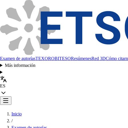
Examen de autorías
TEXORO
BITESO
Resúmenes
Red 3D
Cómo citarn
Más información
ES
Inicio
/
Examen de autorías