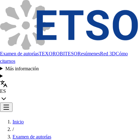
Examen de autorías
TEXORO
BITESO
Resúmenes
Red 3D
Cómo
citarnos
Más información
ES
Inicio
/
Examen de autorías