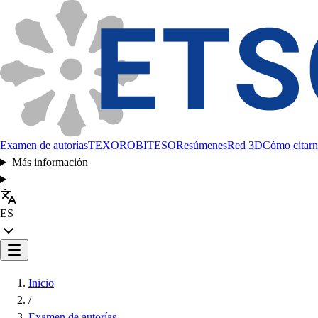
Examen de autorías
TEXORO
BITESO
Resúmenes
Red 3D
Cómo citarn
Más información
ES
Inicio
/
Examen de autorías