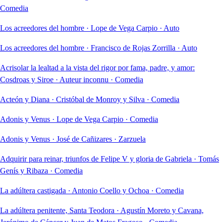
Comedia
Los acreedores del hombre
·
Lope de Vega Carpio
·
Auto
Los acreedores del hombre
·
Francisco de Rojas Zorrilla
·
Auto
Acrisolar la lealtad a la vista del rigor por fama, padre, y amor:
Cosdroas y Siroe
·
Auteur inconnu
·
Comedia
Acteón y Diana
·
Cristóbal de Monroy y Silva
·
Comedia
Adonis y Venus
·
Lope de Vega Carpio
·
Comedia
Adonis y Venus
·
José de Cañizares
·
Zarzuela
Adquirir para reinar, triunfos de Felipe V y gloria de Gabriela
·
Tomás
Genís y Ribaza
·
Comedia
La adúltera castigada
·
Antonio Coello y Ochoa
·
Comedia
La adúltera penitente, Santa Teodora
·
Agustín Moreto y Cavana,