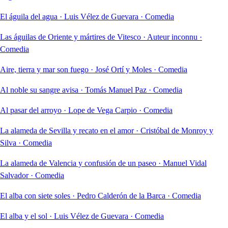
El águila del agua
·
Luis Vélez de Guevara
·
Comedia
Las águilas de Oriente y mártires de Vitesco
·
Auteur inconnu
·
Comedia
Aire, tierra y mar son fuego
·
José Ortí y Moles
·
Comedia
Al noble su sangre avisa
·
Tomás Manuel Paz
·
Comedia
Al pasar del arroyo
·
Lope de Vega Carpio
·
Comedia
La alameda de Sevilla y recato en el amor
·
Cristóbal de Monroy y
Silva
·
Comedia
La alameda de Valencia y confusión de un paseo
·
Manuel Vidal
Salvador
·
Comedia
El alba con siete soles
·
Pedro Calderón de la Barca
·
Comedia
El alba y el sol
·
Luis Vélez de Guevara
·
Comedia