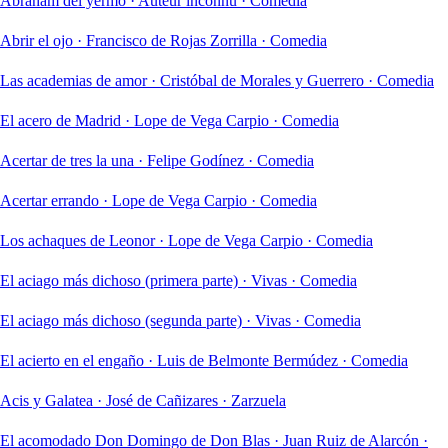
Abraham del yermo
·
Auteur inconnu
·
Comedia
Abrir el ojo
·
Francisco de Rojas Zorrilla
·
Comedia
Las academias de amor
·
Cristóbal de Morales y Guerrero
·
Comedia
El acero de Madrid
·
Lope de Vega Carpio
·
Comedia
Acertar de tres la una
·
Felipe Godínez
·
Comedia
Acertar errando
·
Lope de Vega Carpio
·
Comedia
Los achaques de Leonor
·
Lope de Vega Carpio
·
Comedia
El aciago más dichoso (primera parte)
·
Vivas
·
Comedia
El aciago más dichoso (segunda parte)
·
Vivas
·
Comedia
El acierto en el engaño
·
Luis de Belmonte Bermúdez
·
Comedia
Acis y Galatea
·
José de Cañizares
·
Zarzuela
El acomodado Don Domingo de Don Blas
·
Juan Ruiz de Alarcón
·