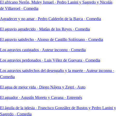
El africano Nerón, Muley Ismael
·
Pedro Lanini y Sagredo y Nicolás
de Villarroel
·
Comedia
Agradecer y no amar
·
Pedro Calderón de la Barca
·
Comedia
El agravio agradecido
·
Matías de los Reyes
·
Comedia
El agravio satisfecho
·
Alonso de Castillo Solórzano
·
Comedia
Los agravios castigados
·
Auteur inconnu
·
Comedia
Los agravios perdonados
·
Luis Vélez de Guevara
·
Comedia
Los agravios satisfechos del desengaño y la muerte
·
Auteur inconnu
·
Comedia
El agua de mejor vida
·
Diego Nájera y Zegri
·
Auto
El aguador
·
Agustín Moreto y Cavana
·
Entremés
El águila de la iglesia
·
Francisco González de Bustos y Pedro Lanini y
Sagredo
·
Comedia