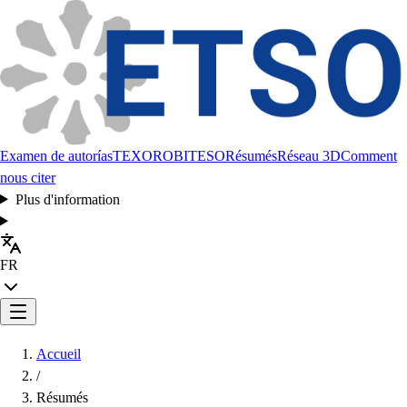
Examen de autorías
TEXORO
BITESO
Résumés
Réseau 3D
Comment
nous citer
Plus d'information
FR
Accueil
/
Résumés