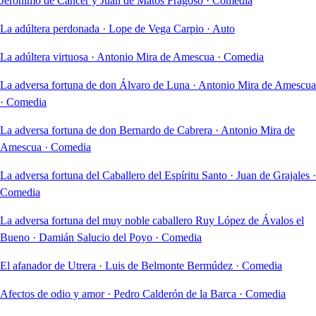
Jerónimo de Cáncer y Juan de Matos Fragoso
·
Comedia
La adúltera perdonada
·
Lope de Vega Carpio
·
Auto
La adúltera virtuosa
·
Antonio Mira de Amescua
·
Comedia
La adversa fortuna de don Álvaro de Luna
·
Antonio Mira de Amescua
·
Comedia
La adversa fortuna de don Bernardo de Cabrera
·
Antonio Mira de
Amescua
·
Comedia
La adversa fortuna del Caballero del Espíritu Santo
·
Juan de Grajales
·
Comedia
La adversa fortuna del muy noble caballero Ruy López de Ávalos el
Bueno
·
Damián Salucio del Poyo
·
Comedia
El afanador de Utrera
·
Luis de Belmonte Bermúdez
·
Comedia
Afectos de odio y amor
·
Pedro Calderón de la Barca
·
Comedia