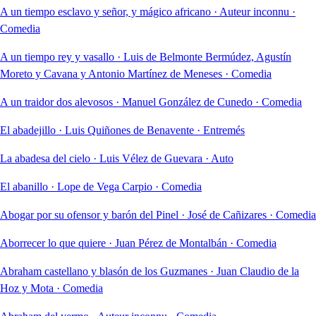
A un tiempo esclavo y señor, y mágico africano
·
Auteur inconnu
·
Comedia
A un tiempo rey y vasallo
·
Luis de Belmonte Bermúdez, Agustín
Moreto y Cavana y Antonio Martínez de Meneses
·
Comedia
A un traidor dos alevosos
·
Manuel González de Cunedo
·
Comedia
El abadejillo
·
Luis Quiñones de Benavente
·
Entremés
La abadesa del cielo
·
Luis Vélez de Guevara
·
Auto
El abanillo
·
Lope de Vega Carpio
·
Comedia
Abogar por su ofensor y barón del Pinel
·
José de Cañizares
·
Comedia
Aborrecer lo que quiere
·
Juan Pérez de Montalbán
·
Comedia
Abraham castellano y blasón de los Guzmanes
·
Juan Claudio de la
Hoz y Mota
·
Comedia