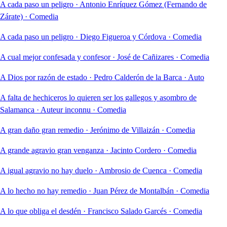
A cada paso un peligro
·
Antonio Enríquez Gómez (Fernando de
Zárate)
·
Comedia
A cada paso un peligro
·
Diego Figueroa y Córdova
·
Comedia
A cual mejor confesada y confesor
·
José de Cañizares
·
Comedia
A Dios por razón de estado
·
Pedro Calderón de la Barca
·
Auto
A falta de hechiceros lo quieren ser los gallegos y asombro de
Salamanca
·
Auteur inconnu
·
Comedia
A gran daño gran remedio
·
Jerónimo de Villaizán
·
Comedia
A grande agravio gran venganza
·
Jacinto Cordero
·
Comedia
A igual agravio no hay duelo
·
Ambrosio de Cuenca
·
Comedia
A lo hecho no hay remedio
·
Juan Pérez de Montalbán
·
Comedia
A lo que obliga el desdén
·
Francisco Salado Garcés
·
Comedia