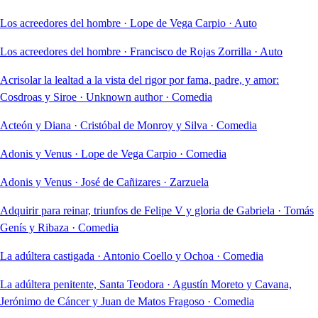
Los acreedores del hombre
·
Lope de Vega Carpio
·
Auto
Los acreedores del hombre
·
Francisco de Rojas Zorrilla
·
Auto
Acrisolar la lealtad a la vista del rigor por fama, padre, y amor:
Cosdroas y Siroe
·
Unknown author
·
Comedia
Acteón y Diana
·
Cristóbal de Monroy y Silva
·
Comedia
Adonis y Venus
·
Lope de Vega Carpio
·
Comedia
Adonis y Venus
·
José de Cañizares
·
Zarzuela
Adquirir para reinar, triunfos de Felipe V y gloria de Gabriela
·
Tomás
Genís y Ribaza
·
Comedia
La adúltera castigada
·
Antonio Coello y Ochoa
·
Comedia
La adúltera penitente, Santa Teodora
·
Agustín Moreto y Cavana,
Jerónimo de Cáncer y Juan de Matos Fragoso
·
Comedia