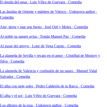
El águila del agua
·
Luis Vélez de Guevara
·
Comedia
Las águilas de Oriente y mártires de Vitesco
·
Unknown author
·
Comedia
Aire, tierra y mar son fuego
·
José Ortí y Moles
·
Comedia
Al noble su sangre avisa
·
Tomás Manuel Paz
·
Comedia
Al pasar del arroyo
·
Lope de Vega Carpio
·
Comedia
La alameda de Sevilla y recato en el amor
·
Cristóbal de Monroy y
Silva
·
Comedia
La alameda de Valencia y confusión de un paseo
·
Manuel Vidal
Salvador
·
Comedia
El alba con siete soles
·
Pedro Calderón de la Barca
·
Comedia
El alba y el sol
·
Luis Vélez de Guevara
·
Comedia
Los albores de la rosa
·
Unknown author
·
Comedia