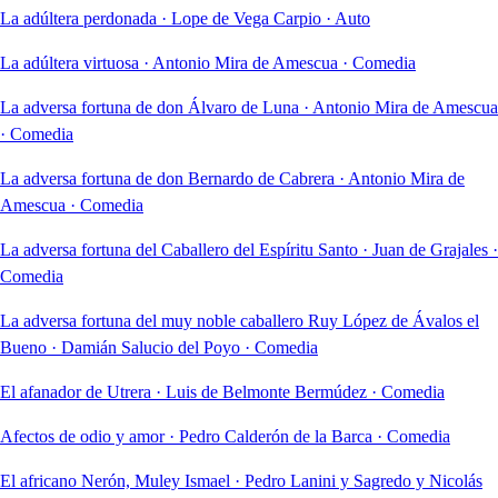
La adúltera perdonada
·
Lope de Vega Carpio
·
Auto
La adúltera virtuosa
·
Antonio Mira de Amescua
·
Comedia
La adversa fortuna de don Álvaro de Luna
·
Antonio Mira de Amescua
·
Comedia
La adversa fortuna de don Bernardo de Cabrera
·
Antonio Mira de
Amescua
·
Comedia
La adversa fortuna del Caballero del Espíritu Santo
·
Juan de Grajales
·
Comedia
La adversa fortuna del muy noble caballero Ruy López de Ávalos el
Bueno
·
Damián Salucio del Poyo
·
Comedia
El afanador de Utrera
·
Luis de Belmonte Bermúdez
·
Comedia
Afectos de odio y amor
·
Pedro Calderón de la Barca
·
Comedia
El africano Nerón, Muley Ismael
·
Pedro Lanini y Sagredo y Nicolás