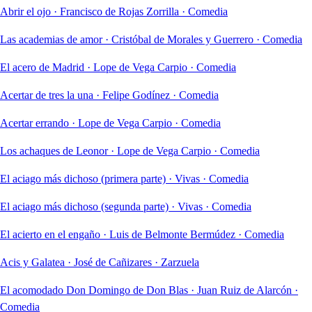
Abrir el ojo
·
Francisco de Rojas Zorrilla
·
Comedia
Las academias de amor
·
Cristóbal de Morales y Guerrero
·
Comedia
El acero de Madrid
·
Lope de Vega Carpio
·
Comedia
Acertar de tres la una
·
Felipe Godínez
·
Comedia
Acertar errando
·
Lope de Vega Carpio
·
Comedia
Los achaques de Leonor
·
Lope de Vega Carpio
·
Comedia
El aciago más dichoso (primera parte)
·
Vivas
·
Comedia
El aciago más dichoso (segunda parte)
·
Vivas
·
Comedia
El acierto en el engaño
·
Luis de Belmonte Bermúdez
·
Comedia
Acis y Galatea
·
José de Cañizares
·
Zarzuela
El acomodado Don Domingo de Don Blas
·
Juan Ruiz de Alarcón
·
Comedia