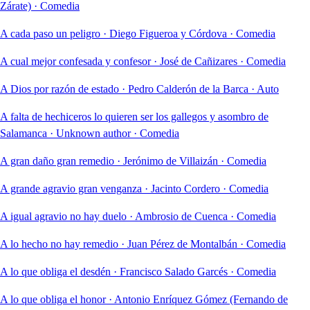
Zárate)
·
Comedia
A cada paso un peligro
·
Diego Figueroa y Córdova
·
Comedia
A cual mejor confesada y confesor
·
José de Cañizares
·
Comedia
A Dios por razón de estado
·
Pedro Calderón de la Barca
·
Auto
A falta de hechiceros lo quieren ser los gallegos y asombro de
Salamanca
·
Unknown author
·
Comedia
A gran daño gran remedio
·
Jerónimo de Villaizán
·
Comedia
A grande agravio gran venganza
·
Jacinto Cordero
·
Comedia
A igual agravio no hay duelo
·
Ambrosio de Cuenca
·
Comedia
A lo hecho no hay remedio
·
Juan Pérez de Montalbán
·
Comedia
A lo que obliga el desdén
·
Francisco Salado Garcés
·
Comedia
A lo que obliga el honor
·
Antonio Enríquez Gómez (Fernando de