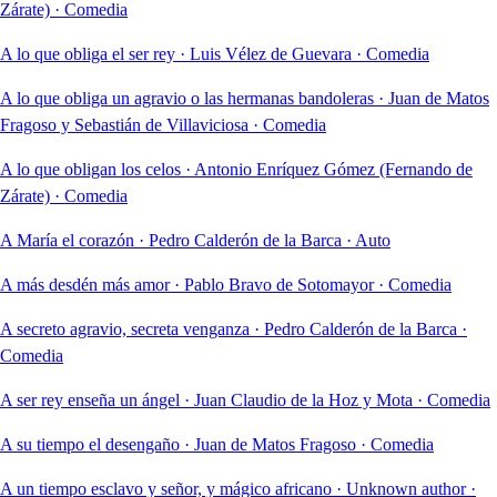
Zárate)
·
Comedia
A lo que obliga el ser rey
·
Luis Vélez de Guevara
·
Comedia
A lo que obliga un agravio o las hermanas bandoleras
·
Juan de Matos
Fragoso y Sebastián de Villaviciosa
·
Comedia
A lo que obligan los celos
·
Antonio Enríquez Gómez (Fernando de
Zárate)
·
Comedia
A María el corazón
·
Pedro Calderón de la Barca
·
Auto
A más desdén más amor
·
Pablo Bravo de Sotomayor
·
Comedia
A secreto agravio, secreta venganza
·
Pedro Calderón de la Barca
·
Comedia
A ser rey enseña un ángel
·
Juan Claudio de la Hoz y Mota
·
Comedia
A su tiempo el desengaño
·
Juan de Matos Fragoso
·
Comedia
A un tiempo esclavo y señor, y mágico africano
·
Unknown author
·