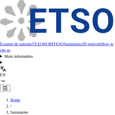
Examen de autorías
TEXORO
BITESO
Summaries
3D network
How to
cite us
More information
EN
Home
/
Summaries