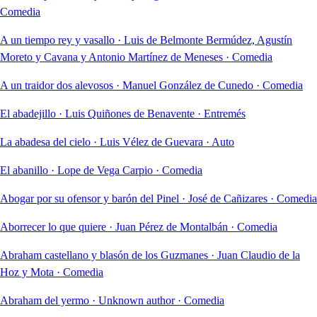
Comedia
A un tiempo rey y vasallo
·
Luis de Belmonte Bermúdez, Agustín
Moreto y Cavana y Antonio Martínez de Meneses
·
Comedia
A un traidor dos alevosos
·
Manuel González de Cunedo
·
Comedia
El abadejillo
·
Luis Quiñones de Benavente
·
Entremés
La abadesa del cielo
·
Luis Vélez de Guevara
·
Auto
El abanillo
·
Lope de Vega Carpio
·
Comedia
Abogar por su ofensor y barón del Pinel
·
José de Cañizares
·
Comedia
Aborrecer lo que quiere
·
Juan Pérez de Montalbán
·
Comedia
Abraham castellano y blasón de los Guzmanes
·
Juan Claudio de la
Hoz y Mota
·
Comedia
Abraham del yermo
·
Unknown author
·
Comedia