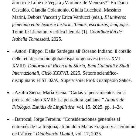
áureo: de Lope de Vega a ¿Martínez de Meneses?” En Daria
Castaldo, Claudia Colantonio, Giulia Lucchesi, Massimo
Marini, Debora Vaccari y Erica Verducci (eds.),
El universo
femenino entre textos e historia. Temas, escrituras, lenguajes
.
Tomo II: Literatura y crítica literaria (1).
Coordinación de
Isabella Tomassetti
, 2025.
-
Astori, Filippo. Dalla Sardegna all’Oceano Indiano: il corallo
nelle reti di scambio globale ispano-genovesi (secc. XVI–
XVIII).
Dottorato di Ricerca in Storia, Beni Culturali e Studi
Internazionali, Ciclo XXXVII
, 2025. Settore scientifico-
disciplinare: HIST-02/A. Supervisore: Prof. Giampaolo Salice.
-
Azofra Sierra, María Elena. “Cartas y 'pensamientos' en la
prensa del siglo XVIII: La pensadora gaditana.”
Anuari de
Filologia. Estudis de Lingüística
, vol. 15, 2025, pp. 1–24.
-
Barrocal, Jorge Ferreira. “Consideraciones generales al
entremés de La fregona, atribuido a Matos Fragoso y a Jerónimo
de Cáncer.”
Diablotexto Digital
, vol. 17, 2025.