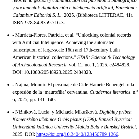
retos en la gestión y comunicación del patrimonio bibliográfico
y documental: digitalización e inteligencia artificial, Barcelona:
Calambur Editorial S. L
., 2025. (Biblioteca LITTERAE, 41).
ISBN 978-84-8359-716-3.
-
Murrieta-Flores, Patricia, et al. “Unlocking colonial records
with Artificial Intelligence. Achieving the automated
transcription of large-scale 16th and 17th-century Latin
American historical collections.”
STAR: Science & Technology
of Archaeological Research
, vol. 11, no. 1, 2025, e2484828.
DOI: 10.1080/20548923.2025.2484828.
-
Najma, Mounir. El personaje de Cide Hamete Benengeli o la
expresión de la ‘maurofilia’ cervantina.
Cuadernos literarios
, n.º
6, 2025, pp. 131–140.
-
Nižníková, Lucia, y Michaela Mikušková.
Digitálny príbeh
Komenského učebnice Orbis pictus (1798)
.
Banská Bystrica:
Univerzitná knižnica Univerzity Mateja Bela v Banskej Bystrici
,
2025. DOI:
https://doi.org/10.24040/123456789-1266
.