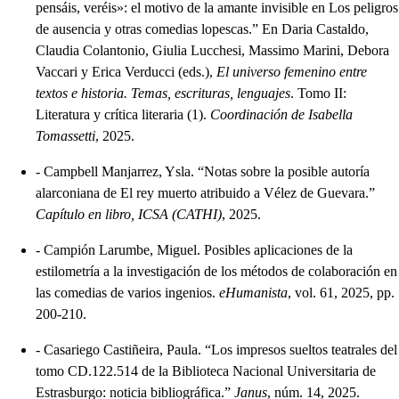
pensáis, veréis»: el motivo de la amante invisible en Los peligros
de ausencia y otras comedias lopescas.” En Daria Castaldo,
Claudia Colantonio, Giulia Lucchesi, Massimo Marini, Debora
Vaccari y Erica Verducci (eds.),
El universo femenino entre
textos e historia. Temas, escrituras, lenguajes
. Tomo II:
Literatura y crítica literaria (1).
Coordinación de Isabella
Tomassetti
, 2025.
-
Campbell Manjarrez, Ysla. “Notas sobre la posible autoría
alarconiana de El rey muerto atribuido a Vélez de Guevara.”
Capítulo en libro, ICSA (CATHI)
, 2025.
-
Campión Larumbe, Miguel. Posibles aplicaciones de la
estilometría a la investigación de los métodos de colaboración en
las comedias de varios ingenios.
eHumanista
, vol. 61, 2025, pp.
200-210.
-
Casariego Castiñeira, Paula. “Los impresos sueltos teatrales del
tomo CD.122.514 de la Biblioteca Nacional Universitaria de
Estrasburgo: noticia bibliográfica.”
Janus
, núm. 14, 2025.