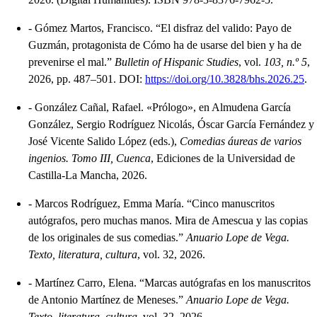
-
Gómez Martos, Francisco. “El disfraz del valido: Payo de
Guzmán, protagonista de Cómo ha de usarse del bien y ha de
prevenirse el mal.”
Bulletin of Hispanic Studies
, vol.
103, n.º 5
,
2026, pp. 487–501. DOI:
https://doi.org/10.3828/bhs.2026.25
.
-
González Cañal, Rafael. «Prólogo», en Almudena García
González, Sergio Rodríguez Nicolás, Óscar García Fernández y
José Vicente Salido López (eds.),
Comedias áureas de varios
ingenios. Tomo III, Cuenca
, Ediciones de la Universidad de
Castilla-La Mancha, 2026.
-
Marcos Rodríguez, Emma María. “Cinco manuscritos
autógrafos, pero muchas manos. Mira de Amescua y las copias
de los originales de sus comedias.”
Anuario Lope de Vega.
Texto, literatura, cultura
, vol. 32, 2026.
-
Martínez Carro, Elena. “Marcas autógrafas en los manuscritos
de Antonio Martínez de Meneses.”
Anuario Lope de Vega.
Texto, literatura, cultura
, vol. 32, 2026.