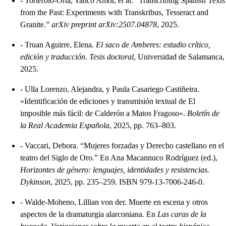
-
Torterolo-Orta, Yanco Amor, et al. “Transcribing Spanish Texts
from the Past: Experiments with Transkribus, Tesseract and
Granite.”
arXiv preprint arXiv:2507.04878
, 2025.
-
Truan Aguirre, Elena.
El saco de Amberes: estudio crítico,
edición y traducción
.
Tesis doctoral
, Universidad de Salamanca,
2025.
-
Ulla Lorenzo, Alejandra, y Paula Casariego Castiñeira.
«Identificación de ediciones y transmisión textual de El
imposible más fácil: de Calderón a Matos Fragoso».
Boletín de
la Real Academia Española
, 2025, pp. 763–803.
-
Vaccari, Debora. “Mujeres forzadas y Derecho castellano en el
teatro del Siglo de Oro.” En Ana Macannuco Rodríguez (ed.),
Horizontes de género: lenguajes, identidades y resistencias.
Dykinson
, 2025, pp. 235–259. ISBN 979-13-7006-246-0.
-
Walde-Moheno, Lillian von der. Muerte en escena y otros
aspectos de la dramaturgia alarconiana. En
Las caras de la