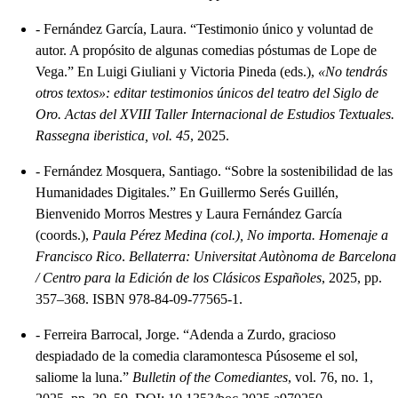
-
Fernández García, Laura. “Testimonio único y voluntad de
autor. A propósito de algunas comedias póstumas de Lope de
Vega.” En Luigi Giuliani y Victoria Pineda (eds.),
«No tendrás
otros textos»: editar testimonios únicos del teatro del Siglo de
Oro. Actas del XVIII Taller Internacional de Estudios Textuales.
Rassegna iberistica, vol. 45
, 2025.
-
Fernández Mosquera, Santiago. “Sobre la sostenibilidad de las
Humanidades Digitales.” En Guillermo Serés Guillén,
Bienvenido Morros Mestres y Laura Fernández García
(coords.),
Paula Pérez Medina (col.), No importa. Homenaje a
Francisco Rico
.
Bellaterra: Universitat Autònoma de Barcelona
/ Centro para la Edición de los Clásicos Españoles
, 2025, pp.
357–368. ISBN 978-84-09-77565-1.
-
Ferreira Barrocal, Jorge. “Adenda a Zurdo, gracioso
despiadado de la comedia claramontesca Púsoseme el sol,
saliome la luna.”
Bulletin of the Comediantes
, vol. 76, no. 1,