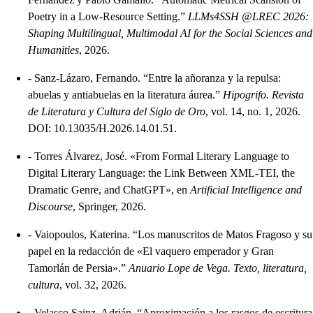
Poetry in a Low-Resource Setting.”
LLMs4SSH @LREC 2026:
Shaping Multilingual, Multimodal AI for the Social Sciences and
Humanities
, 2026.
-
Sanz-Lázaro, Fernando. “Entre la añoranza y la repulsa:
abuelas y antiabuelas en la literatura áurea.”
Hipogrifo. Revista
de Literatura y Cultura del Siglo de Oro
, vol. 14, no. 1, 2026.
DOI: 10.13035/H.2026.14.01.51.
-
Torres Álvarez, José. «From Formal Literary Language to
Digital Literary Language: the Link Between XML-TEI, the
Dramatic Genre, and ChatGPT», en
Artificial Intelligence and
Discourse
, Springer, 2026.
-
Vaiopoulos, Katerina. “Los manuscritos de Matos Fragoso y su
papel en la redacción de «El vaquero emperador y Gran
Tamorlán de Persia».”
Anuario Lope de Vega. Texto, literatura,
cultura
, vol. 32, 2026.
-
Velasco Sainz, Adrián. “Aproximación a los rasgos de escritura