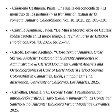
-
Casariego Castiñeira, Paula. Una suelta desconocida de «El
monstruo de los jardines»
y la transmisión textual de la
comedia. Anuario Calderoniano
, vol. 18, 2025, pp. 305–330.
-
Castrillo Alaguero, Javier. “De Mira a Moreto: ecos de Cautela
contra cautela en El mejor amigo, el rey.”
Anuario de Estudios
Filológicos
, vol. 48, 2025, pp. 25–47.
-
Cleofe, Edward Arellano.
“Close Textual Analysis, Close
Skeletal Analysis: Postcolonial Hybridity Approaches to
Administrative & Clerical Document Content Analysis and
Osteobiographies of Care of Early Modern Period Spanish
Colonialism in Camarines, Bicol, Philippines.” PhD
dissertation, University of California, Los Angeles
, 2025.
-
Crivellari, Daniele, y C.
George Peale. Preliminares, con
introducción crítica, ensayo textual y bibliografía. El Conde don
Sancho Niño
.
Alicante: Biblioteca Virtual Miguel de Cervantes
,
2025.