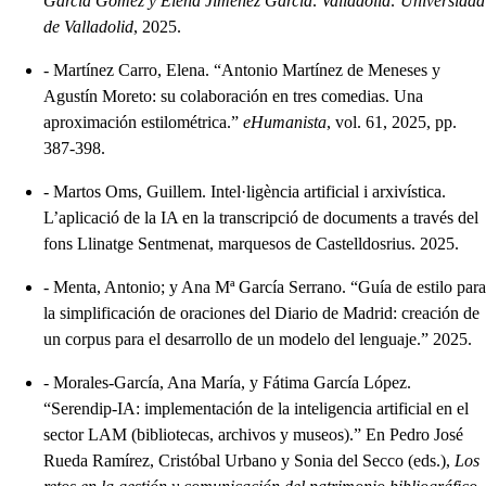
García Gómez y Elena Jiménez García
.
Valladolid: Universidad
de Valladolid
, 2025.
-
Martínez Carro, Elena. “Antonio Martínez de Meneses y
Agustín Moreto: su colaboración en tres comedias. Una
aproximación estilométrica.”
eHumanista
, vol. 61, 2025, pp.
387-398.
-
Martos Oms, Guillem. Intel·ligència artificial i arxivística.
L’aplicació de la IA en la transcripció de documents a través del
fons Llinatge Sentmenat, marquesos de Castelldosrius. 2025.
-
Menta, Antonio; y Ana Mª García Serrano. “Guía de estilo para
la simplificación de oraciones del Diario de Madrid: creación de
un corpus para el desarrollo de un modelo del lenguaje.” 2025.
-
Morales-García, Ana María, y Fátima García López.
“Serendip-IA: implementación de la inteligencia artificial en el
sector LAM (bibliotecas, archivos y museos).” En Pedro José
Rueda Ramírez, Cristóbal Urbano y Sonia del Secco (eds.),
Los