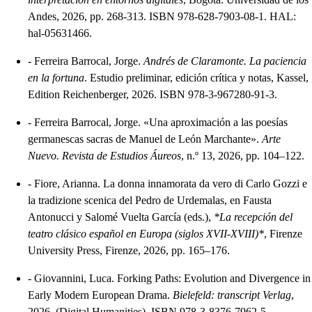
Andes, 2026, pp. 268-313. ISBN 978-628-7903-08-1. HAL:
hal-05631466.
-
Ferreira Barrocal, Jorge.
Andrés de Claramonte. La paciencia
en la fortuna
. Estudio preliminar, edición crítica y notas, Kassel,
Edition Reichenberger, 2026. ISBN 978-3-967280-91-3.
-
Ferreira Barrocal, Jorge. «Una aproximación a las poesías
germanescas sacras de Manuel de León Marchante».
Arte
Nuevo. Revista de Estudios Áureos
, n.º 13, 2026, pp. 104–122.
-
Fiore, Arianna. La donna innamorata da vero di Carlo Gozzi e
la tradizione scenica del Pedro de Urdemalas, en Fausta
Antonucci y Salomé Vuelta García (eds.),
*La recepción del
teatro clásico español en Europa (siglos XVII-XVIII)*
, Firenze
University Press, Firenze, 2026, pp. 165–176.
-
Giovannini, Luca. Forking Paths: Evolution and Divergence in
Early Modern European Drama.
Bielefeld: transcript Verlag
,
2026. (Digital Humanities). ISBN 978-3-8376-7962-5.