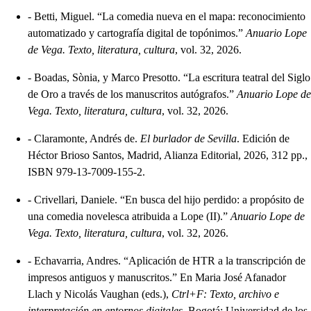
-
Betti, Miguel. “La comedia nueva en el mapa: reconocimiento
automatizado y cartografía digital de topónimos.”
Anuario Lope
de Vega. Texto, literatura, cultura
, vol. 32, 2026.
-
Boadas, Sònia, y Marco Presotto. “La escritura teatral del Siglo
de Oro a través de los manuscritos autógrafos.”
Anuario Lope de
Vega. Texto, literatura, cultura
, vol. 32, 2026.
-
Claramonte, Andrés de.
El burlador de Sevilla
. Edición de
Héctor Brioso Santos, Madrid, Alianza Editorial, 2026, 312 pp.,
ISBN 979-13-7009-155-2.
-
Crivellari, Daniele. “En busca del hijo perdido: a propósito de
una comedia novelesca atribuida a Lope (II).”
Anuario Lope de
Vega. Texto, literatura, cultura
, vol. 32, 2026.
-
Echavarria, Andres. “Aplicación de HTR a la transcripción de
impresos antiguos y manuscritos.” En Maria José Afanador
Llach y Nicolás Vaughan (eds.),
Ctrl+F: Texto, archivo e
interpretación en entornos digitales
, Bogotá: Universidad de los