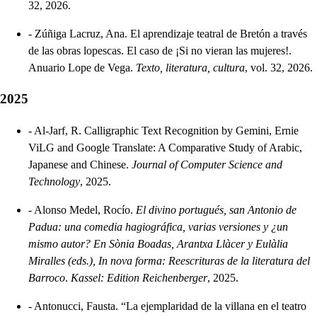
32, 2026.
-
Zúñiga Lacruz, Ana. El aprendizaje teatral de Bretón a través
de las obras lopescas. El caso de ¡Si no vieran las mujeres!.
Anuario Lope de Vega.
Texto, literatura, cultura
, vol. 32, 2026.
2025
-
Al-Jarf, R. Calligraphic Text Recognition by Gemini, Ernie
ViLG and Google Translate: A Comparative Study of Arabic,
Japanese and Chinese.
Journal of Computer Science and
Technology
, 2025.
-
Alonso Medel, Rocío.
El divino portugués, san Antonio de
Padua: una comedia hagiográfica, varias versiones y ¿un
mismo autor? En Sònia Boadas, Arantxa Llàcer y Eulàlia
Miralles (eds.), In nova forma: Reescrituras de la literatura del
Barroco
.
Kassel: Edition Reichenberger
, 2025.
-
Antonucci, Fausta. “La ejemplaridad de la villana en el teatro