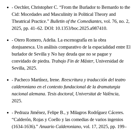
-
Oechler, Christopher C. “From the Burlador to Bernardo to the
Cid: Mocedades and Masculinity in Political Theory and
Theatrical Practice.”
Bulletin of the Comediantes
, vol. 76, no. 2,
2025, pp. 41–62. DOI: 10.1353/boc.2025.a987410.
-
Otero Romero, Adelia. La escenografía en la obra
donjuanesca. Un análisis comparativo de la espacialidad entre El
burlador de Sevilla y No hay deuda que no se pague y
convidado de piedra.
Trabajo Fin de Máster
, Universidad de
Sevilla, 2025.
-
Pacheco Martínez, Irene.
Reescritura y traducción del teatro
calderoniano en el contexto fundacional de la dramaturgia
nacional alemana
.
Tesis doctoral, Universitat de València
,
2025.
-
Pedraza Jiménez, Felipe B., y Milagros Rodríguez Cáceres.
“Calderón, Rojas y Coello y las comedias de varios ingenios
(1634-1636).”
Anuario Calderoniano
, vol. 17, 2025, pp. 199–