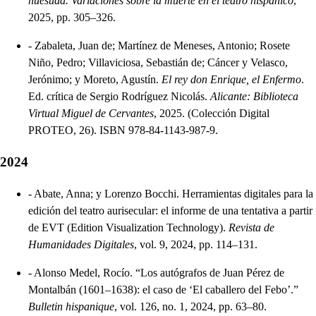
huesuda. Variaciones sobre la muerte en el teatro hispánico
,
2025, pp. 305–326.
-
Zabaleta, Juan de; Martínez de Meneses, Antonio; Rosete
Niño, Pedro; Villaviciosa, Sebastián de; Cáncer y Velasco,
Jerónimo; y Moreto, Agustín.
El rey don Enrique, el Enfermo
.
Ed. crítica de Sergio Rodríguez Nicolás.
Alicante: Biblioteca
Virtual Miguel de Cervantes
, 2025. (Colección Digital
PROTEO, 26). ISBN 978-84-1143-987-9.
2024
-
Abate, Anna; y Lorenzo Bocchi. Herramientas digitales para la
edición del teatro aurisecular: el informe de una tentativa a partir
de EVT (Edition Visualization Technology).
Revista de
Humanidades Digitales
, vol. 9, 2024, pp. 114–131.
-
Alonso Medel, Rocío. “Los autógrafos de Juan Pérez de
Montalbán (1601–1638): el caso de ‘El caballero del Febo’.”
Bulletin hispanique
, vol. 126, no. 1, 2024, pp. 63–80.