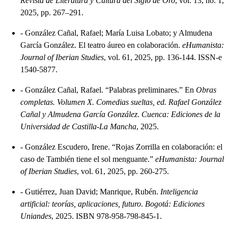
Revista de Literatura y Cultura del Siglo de Oro
, vol. 13, no. 1,
2025, pp. 267–291.
-
González Cañal, Rafael; María Luisa Lobato; y Almudena
García González. El teatro áureo en colaboración.
eHumanista:
Journal of Iberian Studies
, vol. 61, 2025, pp. 136-144. ISSN-e
1540-5877.
-
González Cañal, Rafael. “Palabras preliminares.” En
Obras
completas. Volumen X. Comedias sueltas, ed. Rafael González
Cañal y Almudena García González
.
Cuenca: Ediciones de la
Universidad de Castilla-La Mancha
, 2025.
-
González Escudero, Irene. “Rojas Zorrilla en colaboración: el
caso de También tiene el sol menguante.”
eHumanista: Journal
of Iberian Studies
, vol. 61, 2025, pp. 260-275.
-
Gutiérrez, Juan David; Manrique, Rubén.
Inteligencia
artificial: teorías, aplicaciones, futuro
.
Bogotá: Ediciones
Uniandes
, 2025. ISBN 978-958-798-845-1.