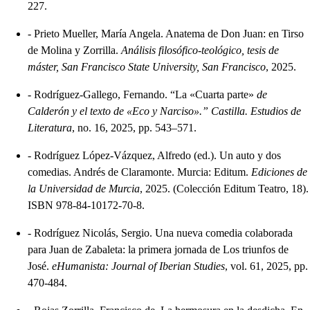
227.
-
Prieto Mueller, María Angela. Anatema de Don Juan: en Tirso
de Molina y Zorrilla.
Análisis filosófico-teológico, tesis de
máster, San Francisco State University, San Francisco
, 2025.
-
Rodríguez-Gallego, Fernando. “La «Cuarta parte»
de
Calderón y el texto de «Eco y Narciso».” Castilla. Estudios de
Literatura
, no. 16, 2025, pp. 543–571.
-
Rodríguez López-Vázquez, Alfredo (ed.). Un auto y dos
comedias. Andrés de Claramonte. Murcia: Editum.
Ediciones de
la Universidad de Murcia
, 2025. (Colección Editum Teatro, 18).
ISBN 978-84-10172-70-8.
-
Rodríguez Nicolás, Sergio. Una nueva comedia colaborada
para Juan de Zabaleta: la primera jornada de Los triunfos de
José.
eHumanista: Journal of Iberian Studies
, vol. 61, 2025, pp.
470-484.