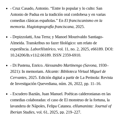
-
Cruz Casado, Antonio. “Entre lo popular y lo culto: San
Antonio de Padua en la tradición oral cordobesa y en varias
comedias clásicas españolas.” En
El franciscanismo en la
memoria. Hagiotopografía franciscana
, 2025.
-
Depizzolatti, Ana Terra; y Manoel Mourivaldo Santiago-
Almeida. Transkribus no fazer filológico: um relato de
experiência.
LaborHistórico
, vol. 11, no. 2, 2025, e66189. DOI:
10.24206/lh.v11i2.66189. ISSN 2359-6910.
-
Di Pastena, Enrico.
Alessandro Martinengo (Savona
, 1930–
2021): In memoriam.
Alicante: Biblioteca Virtual Miguel de
Cervantes
, 2025. Edición digital a partir de La Perinola: Revista
de Investigación Quevediana, núm. 26, 2022, pp. 11–16.
-
Escudero Baztán, Juan Manuel. Poéticas calderonianas en las
comedias colaboradas: el caso de El monstruo de la fortuna, la
lavandera de Nápoles, Felipa Catanea.
eHumanista: Journal of
Iberian Studies
, vol. 61, 2025, pp. 219–227.