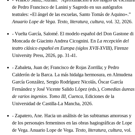
de Pedro Francisco de Lanini y Sagredo en sus autógrafos
teatrales: «El ángel de las escuelas, Santo Tomás de Aquino».”
Anuario Lope de Vega. Texto, literatura, cultura
, vol. 32, 2026.
-
Vuelta García, Salomé. El modelo español del Don Gastone di
Moncada de Giacinto Andrea Cicognini. En
La recepción del
teatro clásico español en Europa (siglos XVII-XVIII)
, Firenze
University Press, 2026, pp. 31-41.
-
Zabaleta, Juan de; Francisco de Rojas Zorrilla; y Pedro
Calderón de la Barca. La más hidalga hermosura, en Almudena
García González, Sergio Rodríguez Nicolás, Óscar García
Fernández y José Vicente Salido López (eds.),
Comedias áureas
de varios ingenios. Tomo III, Cuenca
, Ediciones de la
Universidad de Castilla-La Mancha, 2026.
-
Zapatero, Ane. Hacia un análisis de las subtramas amorosas y
de los personajes femeninos en las obras hagiográficas de Lope
de Vega. Anuario Lope de Vega.
Texto, literatura, cultura
, vol.