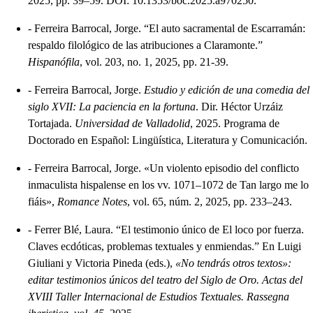
2025, pp. 39–59. DOI: 10.1353/boc.2025.a970250.
-
Ferreira Barrocal, Jorge. “El auto sacramental de Escarramán:
respaldo filológico de las atribuciones a Claramonte.”
Hispanófila
, vol. 203, no. 1, 2025, pp. 21-39.
-
Ferreira Barrocal, Jorge.
Estudio y edición de una comedia del
siglo XVII: La paciencia en la fortuna
. Dir. Héctor Urzáiz
Tortajada.
Universidad de Valladolid
, 2025. Programa de
Doctorado en Español: Lingüística, Literatura y Comunicación.
-
Ferreira Barrocal, Jorge. «Un violento episodio del conflicto
inmaculista hispalense en los vv. 1071–1072 de Tan largo me lo
fiáis»,
Romance Notes
, vol. 65, núm. 2, 2025, pp. 233–243.
-
Ferrer Blé, Laura. “El testimonio único de El loco por fuerza.
Claves ecdóticas, problemas textuales y enmiendas.” En Luigi
Giuliani y Victoria Pineda (eds.),
«No tendrás otros textos»:
editar testimonios únicos del teatro del Siglo de Oro. Actas del
XVIII Taller Internacional de Estudios Textuales. Rassegna