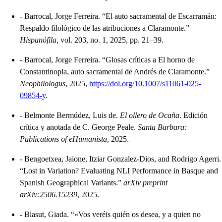
-
Barrocal, Jorge Ferreira. “El auto sacramental de Escarramán:
Respaldo filológico de las atribuciones a Claramonte.”
Hispanófila
, vol. 203, no. 1, 2025, pp. 21–39.
-
Barrocal, Jorge Ferreira. “Glosas críticas a El horno de
Constantinopla, auto sacramental de Andrés de Claramonte.”
Neophilologus
, 2025,
https://doi.org/10.1007/s11061-025-
09854-y
.
-
Belmonte Bermúdez, Luis de.
El ollero de Ocaña
. Edición
crítica y anotada de C. George Peale.
Santa Barbara:
Publications of eHumanista
, 2025.
-
Bengoetxea, Jaione, Itziar Gonzalez-Dios, and Rodrigo Agerri.
“Lost in Variation? Evaluating NLI Performance in Basque and
Spanish Geographical Variants.”
arXiv preprint
arXiv:2506.15239
, 2025.
-
Blasut, Giada. “«Vos veréis quién os desea, y a quien no