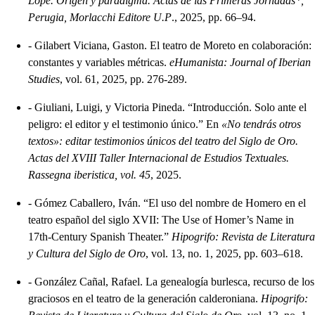
Lope. Origen y paradigma. Actas de las Primeras Jornadas*,
Perugia, Morlacchi Editore U.P
., 2025, pp. 66–94.
-
Gilabert Viciana, Gaston. El teatro de Moreto en colaboración:
constantes y variables métricas.
eHumanista: Journal of Iberian
Studies
, vol. 61, 2025, pp. 276-289.
-
Giuliani, Luigi, y Victoria Pineda. “Introducción. Solo ante el
peligro: el editor y el testimonio único.” En
«No tendrás otros
textos»: editar testimonios únicos del teatro del Siglo de Oro.
Actas del XVIII Taller Internacional de Estudios Textuales.
Rassegna iberistica, vol. 45
, 2025.
-
Gómez Caballero, Iván. “El uso del nombre de Homero en el
teatro español del siglo XVII: The Use of Homer’s Name in
17th-Century Spanish Theater.”
Hipogrifo: Revista de Literatura
y Cultura del Siglo de Oro
, vol. 13, no. 1, 2025, pp. 603–618.
-
González Cañal, Rafael. La genealogía burlesca, recurso de los
graciosos en el teatro de la generación calderoniana.
Hipogrifo: