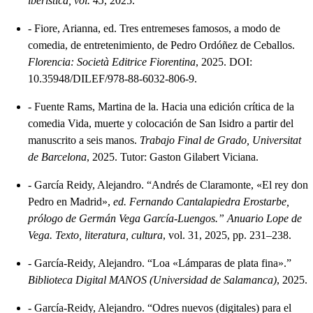
iberistica, vol. 45
, 2025.
-
Fiore, Arianna, ed. Tres entremeses famosos, a modo de
comedia, de entretenimiento, de Pedro Ordóñez de Ceballos.
Florencia: Società Editrice Fiorentina
, 2025. DOI:
10.35948/DILEF/978-88-6032-806-9.
-
Fuente Rams, Martina de la. Hacia una edición crítica de la
comedia Vida, muerte y colocación de San Isidro a partir del
manuscrito a seis manos.
Trabajo Final de Grado, Universitat
de Barcelona
, 2025. Tutor: Gaston Gilabert Viciana.
-
García Reidy, Alejandro. “Andrés de Claramonte, «El rey don
Pedro en Madrid»,
ed. Fernando Cantalapiedra Erostarbe,
prólogo de Germán Vega García-Luengos.” Anuario Lope de
Vega. Texto, literatura, cultura
, vol. 31, 2025, pp. 231–238.
-
García-Reidy, Alejandro. “Loa «Lámparas de plata fina».”
Biblioteca Digital MANOS (Universidad de Salamanca)
, 2025.
-
García-Reidy, Alejandro. “Odres nuevos (digitales) para el