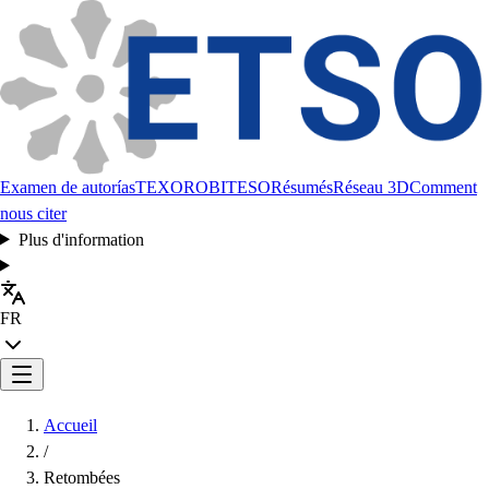
Examen de autorías
TEXORO
BITESO
Résumés
Réseau 3D
Comment
nous citer
Plus d'information
FR
Accueil
/
Retombées