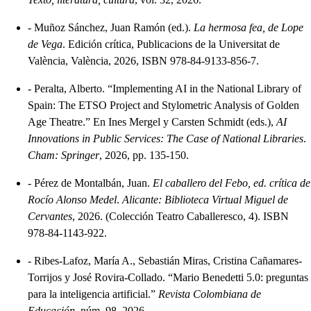
-
Muñoz Sánchez, Juan Ramón (ed.).
La hermosa fea, de Lope
de Vega
. Edición crítica, Publicacions de la Universitat de
València, València, 2026, ISBN 978-84-9133-856-7.
-
Peralta, Alberto. “Implementing AI in the National Library of
Spain: The ETSO Project and Stylometric Analysis of Golden
Age Theatre.” En Ines Mergel y Carsten Schmidt (eds.),
AI
Innovations in Public Services: The Case of National Libraries
.
Cham: Springer
, 2026, pp. 135-150.
-
Pérez de Montalbán, Juan.
El caballero del Febo, ed. crítica de
Rocío Alonso Medel
.
Alicante: Biblioteca Virtual Miguel de
Cervantes
, 2026. (Colección Teatro Caballeresco, 4). ISBN
978-84-1143-922.
-
Ribes-Lafoz, María A., Sebastián Miras, Cristina Cañamares-
Torrijos y José Rovira-Collado. “Mario Benedetti 5.0: preguntas
para la inteligencia artificial.”
Revista Colombiana de
Educación
, núm. 98, 2026.