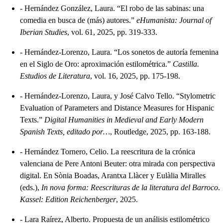
-
Hernández González, Laura. “El robo de las sabinas: una
comedia en busca de (más) autores.”
eHumanista: Journal of
Iberian Studies
, vol. 61, 2025, pp. 319-333.
-
Hernández-Lorenzo, Laura. “Los sonetos de autoría femenina
en el Siglo de Oro: aproximación estilométrica.”
Castilla.
Estudios de Literatura
, vol. 16, 2025, pp. 175-198.
-
Hernández-Lorenzo, Laura, y José Calvo Tello. “Stylometric
Evaluation of Parameters and Distance Measures for Hispanic
Texts.”
Digital Humanities in Medieval and Early Modern
Spanish Texts, editado por…
, Routledge, 2025, pp. 163-188.
-
Hernández Tornero, Celio. La reescritura de la crónica
valenciana de Pere Antoni Beuter: otra mirada con perspectiva
digital. En Sònia Boadas, Arantxa Llàcer y Eulàlia Miralles
(eds.),
In nova forma: Reescrituras de la literatura del Barroco
.
Kassel: Edition Reichenberger
, 2025.
-
Lara Raírez, Alberto. Propuesta de un análisis estilométrico