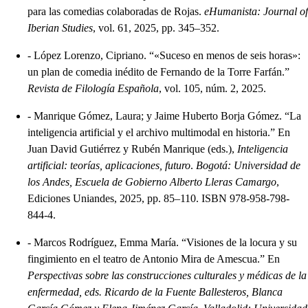
para las comedias colaboradas de Rojas.
eHumanista: Journal of
Iberian Studies
, vol. 61, 2025, pp. 345–352.
-
López Lorenzo, Cipriano. “«Suceso en menos de seis horas»:
un plan de comedia inédito de Fernando de la Torre Farfán.”
Revista de Filología Española
, vol. 105, núm. 2, 2025.
-
Manrique Gómez, Laura; y Jaime Huberto Borja Gómez. “La
inteligencia artificial y el archivo multimodal en historia.” En
Juan David Gutiérrez y Rubén Manrique (eds.),
Inteligencia
artificial: teorías, aplicaciones, futuro
.
Bogotá: Universidad de
los Andes, Escuela de Gobierno Alberto Lleras Camargo
,
Ediciones Uniandes, 2025, pp. 85–110. ISBN 978-958-798-
844-4.
-
Marcos Rodríguez, Emma María. “Visiones de la locura y su
fingimiento en el teatro de Antonio Mira de Amescua.” En
Perspectivas sobre las construcciones culturales y médicas de la
enfermedad, eds. Ricardo de la Fuente Ballesteros, Blanca