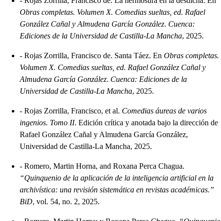
-
Rojas Zorrilla, Francisco de. La hermosura en la desdicha. En
Obras completas. Volumen X. Comedias sueltas, ed. Rafael
González Cañal y Almudena García González
.
Cuenca:
Ediciones de la Universidad de Castilla-La Mancha
, 2025.
-
Rojas Zorrilla, Francisco de. Santa Táez. En
Obras completas.
Volumen X. Comedias sueltas, ed. Rafael González Cañal y
Almudena García González
.
Cuenca: Ediciones de la
Universidad de Castilla-La Mancha
, 2025.
-
Rojas Zorrilla, Francisco, et al.
Comedias áureas de varios
ingenios. Tomo II
. Edición crítica y anotada bajo la dirección de
Rafael González Cañal y Almudena García González,
Universidad de Castilla-La Mancha, 2025.
-
Romero, Martin Horna, and Roxana Perca Chagua.
“Quinquenio de la aplicación de la inteligencia artificial en la
archivística: una revisión sistemática en revistas académicas.”
BiD
, vol. 54, no. 2, 2025.