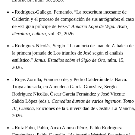
-
Rodríguez-Gallego, Fernando. “La reescritura incesante de
Calderón y el proceso de composición de sus autógrafos: el caso
de «El gran príncipe de Fez».”
Anuario Lope de Vega. Texto,
literatura, cultura
, vol. 32, 2026.
-
Rodríguez Nicolás, Sergio. “La autoría de Juan de Zabaleta de
la primera jornada de Los triunfos de José según el análisis
estilístico.”
Janus. Estudios sobre el Siglo de Oro
, núm. 15,
2026.
-
Rojas Zorrilla, Francisco de; y Pedro Calderón de la Barca.
Troya abrasada, en Almudena García González, Sergio
Rodríguez Nicolás, Óscar García Fernández y José Vicente
Salido López (eds.),
Comedias áureas de varios ingenios. Tomo
III, Cuenca
, Ediciones de la Universidad de Castilla-La Mancha,
2026.
-
Ruiz Fabo, Pablo, Anxo Alonso Pérez, Pablo Rodríguez
Fernández y Pablo Gamallo. “Automatic Metrical Scansion of