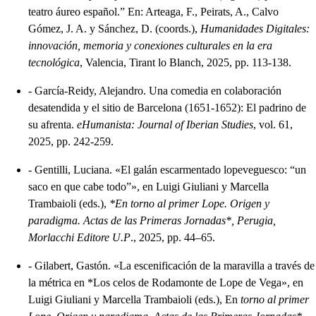
teatro áureo español.” En: Arteaga, F., Peirats, A., Calvo
Gómez, J. A. y Sánchez, D. (coords.),
Humanidades Digitales:
innovación, memoria y conexiones culturales en la era
tecnológica
, Valencia, Tirant lo Blanch, 2025, pp. 113-138.
-
García-Reidy, Alejandro. Una comedia en colaboración
desatendida y el sitio de Barcelona (1651-1652): El padrino de
su afrenta.
eHumanista: Journal of Iberian Studies
, vol. 61,
2025, pp. 242-259.
-
Gentilli, Luciana. «El galán escarmentado lopeveguesco: “un
saco en que cabe todo”», en Luigi Giuliani y Marcella
Trambaioli (eds.),
*En torno al primer Lope. Origen y
paradigma. Actas de las Primeras Jornadas*, Perugia,
Morlacchi Editore U.P
., 2025, pp. 44–65.
-
Gilabert, Gastón. «La escenificación de la maravilla a través de
la métrica en *Los celos de Rodamonte de Lope de Vega», en
Luigi Giuliani y Marcella Trambaioli (eds.), En
torno al primer