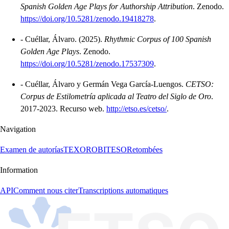
Spanish Golden Age Plays for Authorship Attribution
.
Zenodo.
https://doi.org/10.5281/zenodo.19418278
.
-
Cuéllar, Álvaro.
(2025).
Rhythmic Corpus of 100 Spanish
Golden Age Plays
.
Zenodo.
https://doi.org/10.5281/zenodo.17537309
.
-
Cuéllar, Álvaro y Germán Vega García-Luengos.
CETSO:
Corpus de Estilometría aplicada al Teatro del Siglo de Oro
.
2017-2023.
Recurso web.
http://etso.es/cetso/
.
Navigation
Examen de autorías
TEXORO
BITESO
Retombées
Information
API
Comment nous citer
Transcriptions automatiques