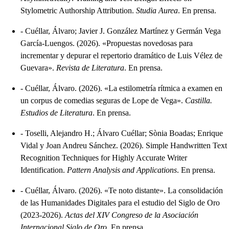
Stylometric Authorship Attribution
.
Studia Aurea
.
En prensa.
-
Cuéllar, Álvaro; Javier J. González Martínez y Germán Vega
García-Luengos.
(2026).
«Propuestas novedosas para
incrementar y depurar el repertorio dramático de Luis Vélez de
Guevara»
.
Revista de Literatura
.
En prensa.
-
Cuéllar, Álvaro.
(2026).
«La estilometría rítmica a examen en
un corpus de comedias seguras de Lope de Vega»
.
Castilla.
Estudios de Literatura
.
En prensa.
-
Toselli, Alejandro H.; Álvaro Cuéllar; Sònia Boadas; Enrique
Vidal y Joan Andreu Sánchez.
(2026).
Simple Handwritten Text
Recognition Techniques for Highly Accurate Writer
Identification
.
Pattern Analysis and Applications
.
En prensa.
-
Cuéllar, Álvaro.
(2026).
«Te noto distante». La consolidación
de las Humanidades Digitales para el estudio del Siglo de Oro
(2023-2026)
.
Actas del XIV Congreso de la Asociación
Internacional Siglo de Oro
.
En prensa.