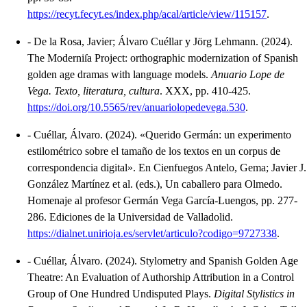
https://recyt.fecyt.es/index.php/acal/article/view/115157
.
-
De la Rosa, Javier; Álvaro Cuéllar y Jörg Lehmann.
(2024).
The Moderniſa Project: orthographic modernization of Spanish
golden age dramas with language models
.
Anuario Lope de
Vega. Texto, literatura, cultura
.
XXX, pp. 410-425.
https://doi.org/10.5565/rev/anuariolopedevega.530
.
-
Cuéllar, Álvaro.
(2024).
«Querido Germán: un experimento
estilométrico sobre el tamaño de los textos en un corpus de
correspondencia digital»
.
En Cienfuegos Antelo, Gema; Javier J.
González Martínez et al. (eds.), Un caballero para Olmedo.
Homenaje al profesor Germán Vega García-Luengos, pp. 277-
286.
Ediciones de la Universidad de Valladolid.
https://dialnet.unirioja.es/servlet/articulo?codigo=9727338
.
-
Cuéllar, Álvaro.
(2024).
Stylometry and Spanish Golden Age
Theatre: An Evaluation of Authorship Attribution in a Control
Group of One Hundred Undisputed Plays
.
Digital Stylistics in