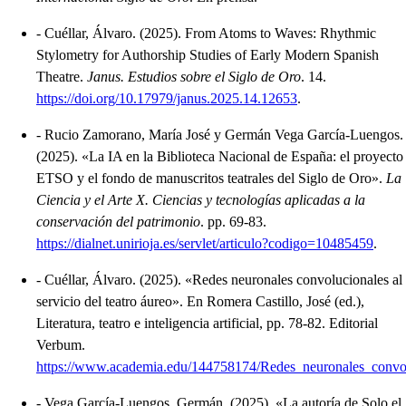
-
Cuéllar, Álvaro.
(2025).
From Atoms to Waves: Rhythmic
Stylometry for Authorship Studies of Early Modern Spanish
Theatre
.
Janus. Estudios sobre el Siglo de Oro
.
14.
https://doi.org/10.17979/janus.2025.14.12653
.
-
Rucio Zamorano, María José y Germán Vega García-Luengos.
(2025).
«La IA en la Biblioteca Nacional de España: el proyecto
ETSO y el fondo de manuscritos teatrales del Siglo de Oro»
.
La
Ciencia y el Arte X. Ciencias y tecnologías aplicadas a la
conservación del patrimonio
.
pp. 69-83.
https://dialnet.unirioja.es/servlet/articulo?codigo=10485459
.
-
Cuéllar, Álvaro.
(2025).
«Redes neuronales convolucionales al
servicio del teatro áureo»
.
En Romera Castillo, José (ed.),
Literatura, teatro e inteligencia artificial, pp. 78-82.
Editorial
Verbum.
https://www.academia.edu/144758174/Redes_neuronales_convo
-
Vega García-Luengos, Germán.
(2025).
«La autoría de Solo el