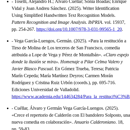
-
Toselli, Alejandro H.; Álvaro Cuéllar; Sònia Boadas; Enrique
Vidal y Joan Andreu Sánchez.
(2025).
Writer Identification
Using Simplified Handwritten Text Recognition Models
.
Pattern Recognition and Image Analysis. IbPRIA
.
vol. 15937,
pp. 254-267.
https://doi.org/10.1007/978-3-031-99565-1_20
.
-
Vega García-Luengos, Germán.
(2025).
«Para la restitución a
Tirso de Molina de Los terceros de San Francisco, comedia
atribuida a Lope de Vega y Pérez de Montalbán»
.
«Claro espejo
donde la ilusión se mira». Homenaje a Pilar Celma Valero y
Javier Blasco Pascual
.
En Gómez Trueba, Teresa; Patricia
Marín Cepeda; María Martínez Deyros; Carmen Morán
Rodríguez y Cristina Ruiz Urbón (coords.), pp. 695-716.
Ediciones Universidad de Valladolid.
https://www.academia.edu/144634284/Para_la_restituci%C
-
Cuéllar, Álvaro y Germán Vega García-Luengos.
(2025).
«Crece el repertorio de Calderón con El bandolero Solposto, una
nueva comedia en colaboración»
.
Anuario Calderoniano
.
18,
pp. 59-83.