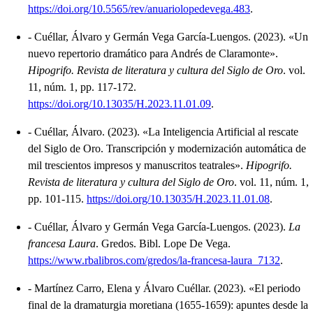
https://doi.org/10.5565/rev/anuariolopedevega.483
.
-
Cuéllar, Álvaro y Germán Vega García-Luengos.
(2023).
«Un
nuevo repertorio dramático para Andrés de Claramonte»
.
Hipogrifo. Revista de literatura y cultura del Siglo de Oro
.
vol.
11, núm. 1, pp. 117-172.
https://doi.org/10.13035/H.2023.11.01.09
.
-
Cuéllar, Álvaro.
(2023).
«La Inteligencia Artificial al rescate
del Siglo de Oro. Transcripción y modernización automática de
mil trescientos impresos y manuscritos teatrales»
.
Hipogrifo.
Revista de literatura y cultura del Siglo de Oro
.
vol. 11, núm. 1,
pp. 101-115.
https://doi.org/10.13035/H.2023.11.01.08
.
-
Cuéllar, Álvaro y Germán Vega García-Luengos.
(2023).
La
francesa Laura
.
Gredos.
Bibl. Lope De Vega.
https://www.rbalibros.com/gredos/la-francesa-laura_7132
.
-
Martínez Carro, Elena y Álvaro Cuéllar.
(2023).
«El periodo
final de la dramaturgia moretiana (1655-1659): apuntes desde la