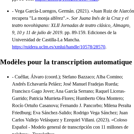
-
Vega García-Luengos, Germán.
(2021).
«Juan Ruiz de Alarcón
recupera "La monja alférez".»
.
Sor Juana Inés de la Cruz y el
teatro novohispano: XLII Jornadas de teatro clásico, Almagro,
9, 10 y 11 de julio de 2019
.
pp. 89-159.
Ediciones de la
Universidad de Castilla-La Mancha.
https://ruidera.uclm.es/xmlui/handle/10578/28570
.
Modèles pour la transcription automatique
-
Cuéllar, Álvaro (coord.); Stefano Bazzaco; Alba Comino;
Andrés Echavarría Peláez; José Manuel Fradejas Rueda;
Francisco Gago Jover; Ana García Serrano; Raquel Liceras-
Garrido; Patricia Murrieta-Flores; Humberto Olea Montero;
Rocío Ortuño Casanova; Fernando J. Pancorbo; Milena Peralta
Friedburg; Eva Sánchez-Salido; Rodrigo Vega Sánchez; Juan
Carlos Vallejo Velásquez y Ezequiel Villani.
(2023).
«Coloso
Español - Modelo general de transcripción con 11 millones de