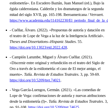
estilometría»
.
En Escudero Baztán, Juan Manuel (ed.), Bajo la
égida calderoniana. Calderón y los dramaturgos de la segunda
mitad del siglo XVII, pp. 165-198.
Iberoamericana / Vervuert.
https://www.academia.edu/114162230/El_periodo_final_de_l
-
Cuéllar, Álvaro.
(2022).
«Propuestas de autoría y datación en
el teatro de Lope de Vega a la luz de la Inteligencia Artificial»
.
Theses and Dissertations--Hispanic Studies
.
55.
https://doi.org/10.13023/etd.2022.428
.
-
Campión Larumbe, Miguel y Álvaro Cuéllar.
(2021).
«Discernir entre original y refundición en el teatro del Siglo de
Oro a través de la estilometría: el caso de El mejor amigo, el
muerto»
.
Talía. Revista de Estudios Teatrales
.
3, pp. 59-69.
https://doi.org/10.5209/tret.74021
.
-
Vega García-Luengos, Germán.
(2021).
«Las comedias de
Lope de Vega: confirmaciones de autoría y nuevas atribuciones
desde la estilometría (I)»
.
Talía. Revista de Estudios Teatrales
.
3,
pp. 91-108.
https://doi.org/10.5209/tret.74625
.