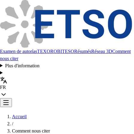
Examen de autorías
TEXORO
BITESO
Résumés
Réseau 3D
Comment
nous citer
Plus d'information
FR
Accueil
/
Comment nous citer