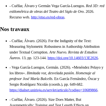
-
Cuéllar, Álvaro y Germán Vega García-Luengos.
Red 3D: red
estilométrica de obras del Teatro del Siglo de Oro
.
2026.
Recurso web.
http://etso.es/red-obras
.
Nos travaux
-
Cuéllar, Álvaro.
(2026).
For the Indignity of the Text:
Measuring Stylometric Robustness in Authorship Attribution
under Textual Corruption
.
Arte Nuevo. Revista de Estudios
Áureos
.
13, pp. 123-144.
https://doi.org/10.14603/13E2026
.
-
Vega García-Luengos, Germán.
(2026).
«Menéndez Pelayo y
los libros»
.
Ilimitada voz, desvelada pasión. Homenaje al
profesor José María Balcells
.
En García Fernández, Óscar y
Sergio Rodríguez Nicolás (coords.), pp. 649-682.
https://dialnet.unirioja.es/servlet/articulo?codigo=10689866
.
-
Cuéllar, Álvaro.
(2026).
Size Does Matter, But
Asymmetrically: Training and Test Length Effects on