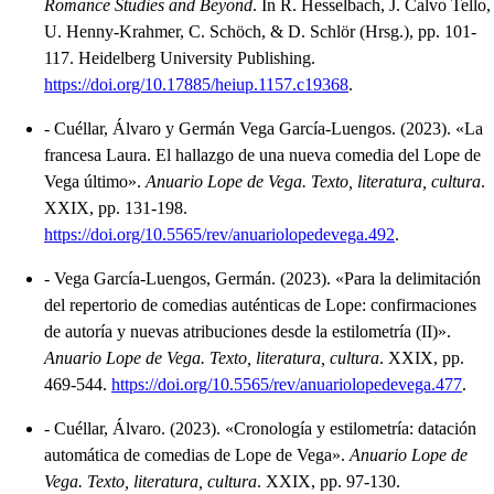
Romance Studies and Beyond
.
In R. Hesselbach, J. Calvo Tello,
U. Henny-Krahmer, C. Schöch, & D. Schlör (Hrsg.), pp. 101-
117.
Heidelberg University Publishing.
https://doi.org/10.17885/heiup.1157.c19368
.
-
Cuéllar, Álvaro y Germán Vega García-Luengos.
(2023).
«La
francesa Laura. El hallazgo de una nueva comedia del Lope de
Vega último»
.
Anuario Lope de Vega. Texto, literatura, cultura
.
XXIX, pp. 131-198.
https://doi.org/10.5565/rev/anuariolopedevega.492
.
-
Vega García-Luengos, Germán.
(2023).
«Para la delimitación
del repertorio de comedias auténticas de Lope: confirmaciones
de autoría y nuevas atribuciones desde la estilometría (II)»
.
Anuario Lope de Vega. Texto, literatura, cultura
.
XXIX, pp.
469-544.
https://doi.org/10.5565/rev/anuariolopedevega.477
.
-
Cuéllar, Álvaro.
(2023).
«Cronología y estilometría: datación
automática de comedias de Lope de Vega»
.
Anuario Lope de
Vega. Texto, literatura, cultura
.
XXIX, pp. 97-130.