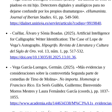
piadoso es mi hijo. Detectores digitales y analógicos para no
dejarse confundir por los propios dramaturgos»
.
eHumanista.
Journal of Iberian Studies
.
61, pp. 549-560.
https://dialnet.unirioja.es/servlet/articulo?codigo=9919840
.
-
Cuéllar, Álvaro y Sònia Boadas.
(2025).
Artificial Intelligence
for Calligraphic Writer Identification: The Case of Lope de
Vega’s Autographs
.
Hipogrifo. Revista de Literatura y Cultura
del Siglo de Oro
.
vol. 13, núm. 1, pp. 517-532.
https://doi.org/10.13035/H.2025.13.01.36
.
-
Vega García-Luengos, Germán.
(2025).
«Más evidencias y
consideraciones sobre la controvertida Segunda parte de
comedias de Tirso de Molina»
.
No importa. Homenaje a
Francisco Rico
.
En Serés Guillén, Guillermo; Bienvenido
Morros Mestres y Laura Fernández García (coords.), pp. 1037-
1055.
https://www.academia.edu/144634338/M%C3%A1s_evidencias_y