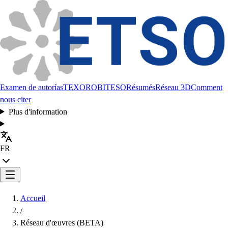
Examen de autorías
TEXORO
BITESO
Résumés
Réseau 3D
Comment
nous citer
Plus d'information
FR
Accueil
/
Réseau d'œuvres (BETA)