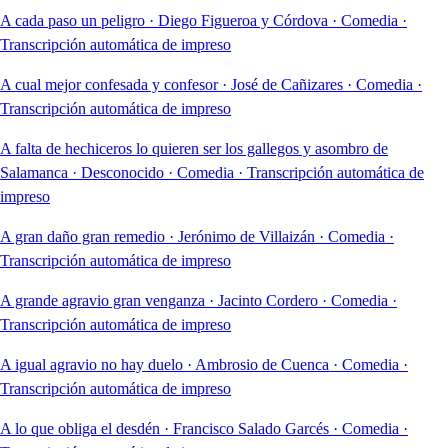
A cada paso un peligro
·
Diego Figueroa y Córdova
·
Comedia
·
Transcripción automática de impreso
A cual mejor confesada y confesor
·
José de Cañizares
·
Comedia
·
Transcripción automática de impreso
A falta de hechiceros lo quieren ser los gallegos y asombro de
Salamanca
·
Desconocido
·
Comedia
·
Transcripción automática de
impreso
A gran daño gran remedio
·
Jerónimo de Villaizán
·
Comedia
·
Transcripción automática de impreso
A grande agravio gran venganza
·
Jacinto Cordero
·
Comedia
·
Transcripción automática de impreso
A igual agravio no hay duelo
·
Ambrosio de Cuenca
·
Comedia
·
Transcripción automática de impreso
A lo que obliga el desdén
·
Francisco Salado Garcés
·
Comedia
·