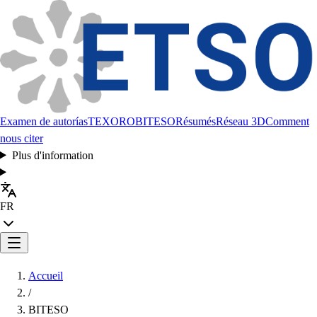
Examen de autorías
TEXORO
BITESO
Résumés
Réseau 3D
Comment
nous citer
Plus d'information
FR
Accueil
/
BITESO