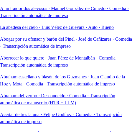
A un traidor dos alevosos
·
Manuel González de Cunedo
·
Comedia
·
Transcripción automática de impreso
La abadesa del cielo
·
Luis Vélez de Guevara
·
Auto
·
Bueno
Abogar por su ofensor y barón del Pinel
·
José de Cañizares
·
Comedia
·
Transcripción automática de impreso
Aborrecer lo que quiere
·
Juan Pérez de Montalbán
·
Comedia
·
Transcripción automática de impreso
Abraham castellano y blasón de los Guzmanes
·
Juan Claudio de la
Hoz y Mota
·
Comedia
·
Transcripción automática de impreso
Abraham del yermo
·
Desconocido
·
Comedia
·
Transcripción
automática de manuscrito (HTR + LLM)
Acertar de tres la una
·
Felipe Godínez
·
Comedia
·
Transcripción
automática de impreso