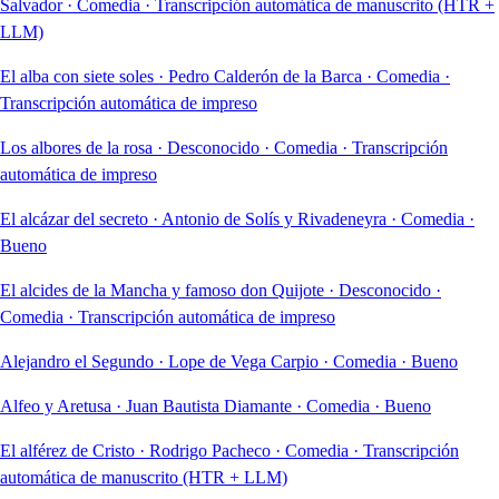
Salvador
·
Comedia
·
Transcripción automática de manuscrito (HTR +
LLM)
El alba con siete soles
·
Pedro Calderón de la Barca
·
Comedia
·
Transcripción automática de impreso
Los albores de la rosa
·
Desconocido
·
Comedia
·
Transcripción
automática de impreso
El alcázar del secreto
·
Antonio de Solís y Rivadeneyra
·
Comedia
·
Bueno
El alcides de la Mancha y famoso don Quijote
·
Desconocido
·
Comedia
·
Transcripción automática de impreso
Alejandro el Segundo
·
Lope de Vega Carpio
·
Comedia
·
Bueno
Alfeo y Aretusa
·
Juan Bautista Diamante
·
Comedia
·
Bueno
El alférez de Cristo
·
Rodrigo Pacheco
·
Comedia
·
Transcripción
automática de manuscrito (HTR + LLM)