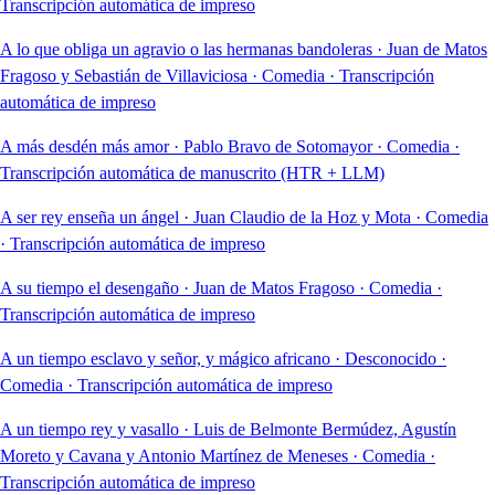
Transcripción automática de impreso
A lo que obliga un agravio o las hermanas bandoleras
·
Juan de Matos
Fragoso y Sebastián de Villaviciosa
·
Comedia
·
Transcripción
automática de impreso
A más desdén más amor
·
Pablo Bravo de Sotomayor
·
Comedia
·
Transcripción automática de manuscrito (HTR + LLM)
A ser rey enseña un ángel
·
Juan Claudio de la Hoz y Mota
·
Comedia
·
Transcripción automática de impreso
A su tiempo el desengaño
·
Juan de Matos Fragoso
·
Comedia
·
Transcripción automática de impreso
A un tiempo esclavo y señor, y mágico africano
·
Desconocido
·
Comedia
·
Transcripción automática de impreso
A un tiempo rey y vasallo
·
Luis de Belmonte Bermúdez, Agustín
Moreto y Cavana y Antonio Martínez de Meneses
·
Comedia
·
Transcripción automática de impreso