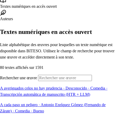
Textes numériques en accès ouvert
Auteurs
Textes numériques en accès ouvert
Liste alphabétique des œuvres pour lesquelles un texte numérique est
disponible dans BITESO. Utilisez le champ de recherche pour trouver
une œuvre et accéder directement à son texte.
80 textes affichés sur 1591
Rechercher une œuvre
A averiguados celos no hay prudencia
·
Desconocido
·
Comedia
·
Transcripción automática de manuscrito (HTR + LLM)
A cada paso un peligro
·
Antonio Enríquez Gómez (Fernando de
Zárate)
·
Comedia
·
Bueno