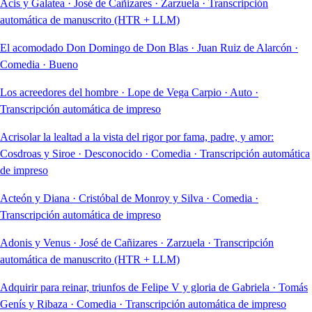
Acis y Galatea
·
José de Cañizares
·
Zarzuela
·
Transcripción
automática de manuscrito (HTR + LLM)
El acomodado Don Domingo de Don Blas
·
Juan Ruiz de Alarcón
·
Comedia
·
Bueno
Los acreedores del hombre
·
Lope de Vega Carpio
·
Auto
·
Transcripción automática de impreso
Acrisolar la lealtad a la vista del rigor por fama, padre, y amor:
Cosdroas y Siroe
·
Desconocido
·
Comedia
·
Transcripción automática
de impreso
Acteón y Diana
·
Cristóbal de Monroy y Silva
·
Comedia
·
Transcripción automática de impreso
Adonis y Venus
·
José de Cañizares
·
Zarzuela
·
Transcripción
automática de manuscrito (HTR + LLM)
Adquirir para reinar, triunfos de Felipe V y gloria de Gabriela
·
Tomás
Genís y Ribaza
·
Comedia
·
Transcripción automática de impreso