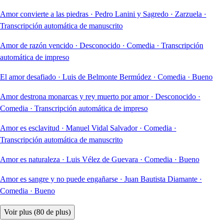
Amor convierte a las piedras
·
Pedro Lanini y Sagredo
·
Zarzuela
·
Transcripción automática de manuscrito
Amor de razón vencido
·
Desconocido
·
Comedia
·
Transcripción
automática de impreso
El amor desafiado
·
Luis de Belmonte Bermúdez
·
Comedia
·
Bueno
Amor destrona monarcas y rey muerto por amor
·
Desconocido
·
Comedia
·
Transcripción automática de impreso
Amor es esclavitud
·
Manuel Vidal Salvador
·
Comedia
·
Transcripción automática de manuscrito
Amor es naturaleza
·
Luis Vélez de Guevara
·
Comedia
·
Bueno
Amor es sangre y no puede engañarse
·
Juan Bautista Diamante
·
Comedia
·
Bueno
Voir plus (80 de plus)