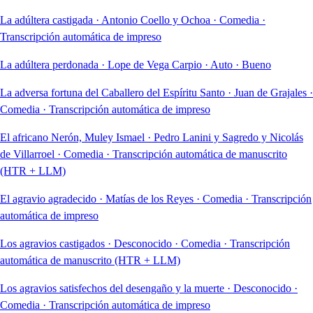
La adúltera castigada
·
Antonio Coello y Ochoa
·
Comedia
·
Transcripción automática de impreso
La adúltera perdonada
·
Lope de Vega Carpio
·
Auto
·
Bueno
La adversa fortuna del Caballero del Espíritu Santo
·
Juan de Grajales
·
Comedia
·
Transcripción automática de impreso
El africano Nerón, Muley Ismael
·
Pedro Lanini y Sagredo y Nicolás
de Villarroel
·
Comedia
·
Transcripción automática de manuscrito
(HTR + LLM)
El agravio agradecido
·
Matías de los Reyes
·
Comedia
·
Transcripción
automática de impreso
Los agravios castigados
·
Desconocido
·
Comedia
·
Transcripción
automática de manuscrito (HTR + LLM)
Los agravios satisfechos del desengaño y la muerte
·
Desconocido
·
Comedia
·
Transcripción automática de impreso