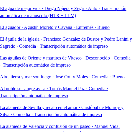
El agua de mejor vida
·
Diego Nájera y Zegri
·
Auto
·
Transcripción
automática de manuscrito (HTR + LLM)
El aguador
·
Agustín Moreto y Cavana
·
Entremés
·
Bueno
El águila de la iglesia
·
Francisco González de Bustos y Pedro Lanini y
Sagredo
·
Comedia
·
Transcripción automática de impreso
Las águilas de Oriente y mártires de Vitesco
·
Desconocido
·
Comedia
·
Transcripción automática de impreso
Aire, tierra y mar son fuego
·
José Ortí y Moles
·
Comedia
·
Bueno
Al noble su sangre avisa
·
Tomás Manuel Paz
·
Comedia
·
Transcripción automática de impreso
La alameda de Sevilla y recato en el amor
·
Cristóbal de Monroy y
Silva
·
Comedia
·
Transcripción automática de impreso
La alameda de Valencia y confusión de un paseo
·
Manuel Vidal