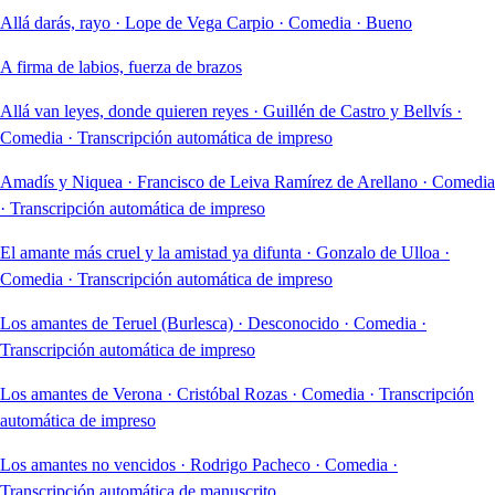
Allá darás, rayo
·
Lope de Vega Carpio
·
Comedia
·
Bueno
A firma de labios, fuerza de brazos
Allá van leyes, donde quieren reyes
·
Guillén de Castro y Bellvís
·
Comedia
·
Transcripción automática de impreso
Amadís y Niquea
·
Francisco de Leiva Ramírez de Arellano
·
Comedia
·
Transcripción automática de impreso
El amante más cruel y la amistad ya difunta
·
Gonzalo de Ulloa
·
Comedia
·
Transcripción automática de impreso
Los amantes de Teruel (Burlesca)
·
Desconocido
·
Comedia
·
Transcripción automática de impreso
Los amantes de Verona
·
Cristóbal Rozas
·
Comedia
·
Transcripción
automática de impreso
Los amantes no vencidos
·
Rodrigo Pacheco
·
Comedia
·
Transcripción automática de manuscrito