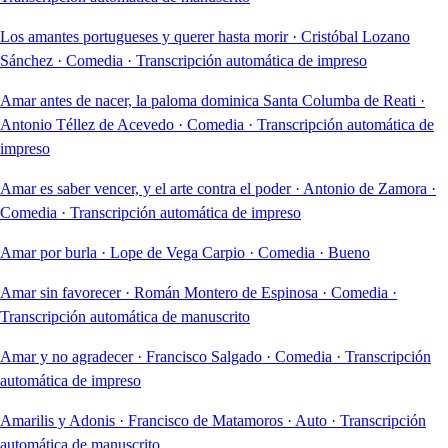
Los amantes portugueses y querer hasta morir
·
Cristóbal Lozano
Sánchez
·
Comedia
·
Transcripción automática de impreso
Amar antes de nacer, la paloma dominica Santa Columba de Reati
·
Antonio Téllez de Acevedo
·
Comedia
·
Transcripción automática de
impreso
Amar es saber vencer, y el arte contra el poder
·
Antonio de Zamora
·
Comedia
·
Transcripción automática de impreso
Amar por burla
·
Lope de Vega Carpio
·
Comedia
·
Bueno
Amar sin favorecer
·
Román Montero de Espinosa
·
Comedia
·
Transcripción automática de manuscrito
Amar y no agradecer
·
Francisco Salgado
·
Comedia
·
Transcripción
automática de impreso
Amarilis y Adonis
·
Francisco de Matamoros
·
Auto
·
Transcripción
automática de manuscrito