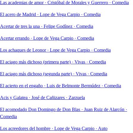
Las academias de amor
·
Cristóbal de Morales y Guerrero
·
Comedia
El acero de Madrid
·
Lope de Vega Carpio
·
Comedia
Acertar de tres la una
·
Felipe Godínez
·
Comedia
Acertar errando
·
Lope de Vega Carpio
·
Comedia
Los achaques de Leonor
·
Lope de Vega Carpio
·
Comedia
El aciago más dichoso (primera parte)
·
Vivas
·
Comedia
El aciago más dichoso (segunda parte)
·
Vivas
·
Comedia
El acierto en el engaño
·
Luis de Belmonte Bermúdez
·
Comedia
Acis y Galatea
·
José de Cañizares
·
Zarzuela
El acomodado Don Domingo de Don Blas
·
Juan Ruiz de Alarcón
·
Comedia
Los acreedores del hombre
·
Lope de Vega Carpio
·
Auto