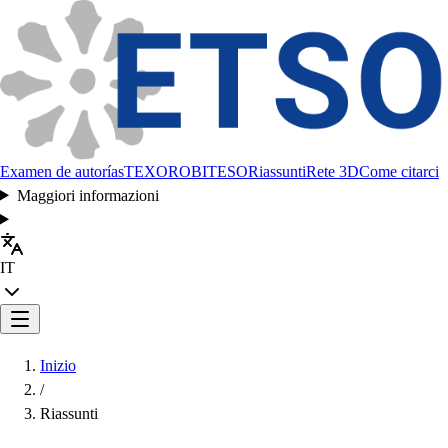
Examen de autorías
TEXORO
BITESO
Riassunti
Rete 3D
Come citarci
Maggiori informazioni
IT
Inizio
/
Riassunti