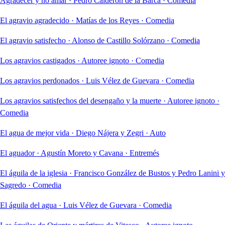
Agradecer y no amar
·
Pedro Calderón de la Barca
·
Comedia
El agravio agradecido
·
Matías de los Reyes
·
Comedia
El agravio satisfecho
·
Alonso de Castillo Solórzano
·
Comedia
Los agravios castigados
·
Autoree ignoto
·
Comedia
Los agravios perdonados
·
Luis Vélez de Guevara
·
Comedia
Los agravios satisfechos del desengaño y la muerte
·
Autoree ignoto
·
Comedia
El agua de mejor vida
·
Diego Nájera y Zegri
·
Auto
El aguador
·
Agustín Moreto y Cavana
·
Entremés
El águila de la iglesia
·
Francisco González de Bustos y Pedro Lanini y
Sagredo
·
Comedia
El águila del agua
·
Luis Vélez de Guevara
·
Comedia