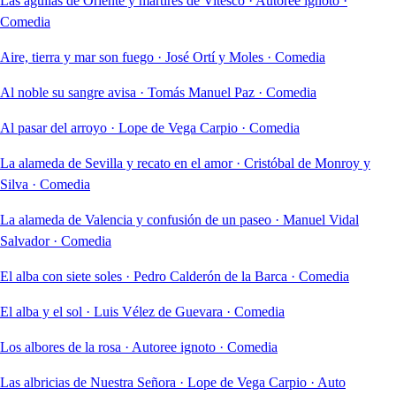
Las águilas de Oriente y mártires de Vitesco
·
Autoree ignoto
·
Comedia
Aire, tierra y mar son fuego
·
José Ortí y Moles
·
Comedia
Al noble su sangre avisa
·
Tomás Manuel Paz
·
Comedia
Al pasar del arroyo
·
Lope de Vega Carpio
·
Comedia
La alameda de Sevilla y recato en el amor
·
Cristóbal de Monroy y
Silva
·
Comedia
La alameda de Valencia y confusión de un paseo
·
Manuel Vidal
Salvador
·
Comedia
El alba con siete soles
·
Pedro Calderón de la Barca
·
Comedia
El alba y el sol
·
Luis Vélez de Guevara
·
Comedia
Los albores de la rosa
·
Autoree ignoto
·
Comedia
Las albricias de Nuestra Señora
·
Lope de Vega Carpio
·
Auto