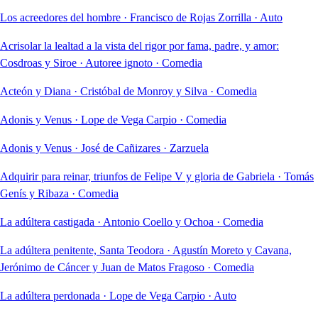
Los acreedores del hombre
·
Francisco de Rojas Zorrilla
·
Auto
Acrisolar la lealtad a la vista del rigor por fama, padre, y amor:
Cosdroas y Siroe
·
Autoree ignoto
·
Comedia
Acteón y Diana
·
Cristóbal de Monroy y Silva
·
Comedia
Adonis y Venus
·
Lope de Vega Carpio
·
Comedia
Adonis y Venus
·
José de Cañizares
·
Zarzuela
Adquirir para reinar, triunfos de Felipe V y gloria de Gabriela
·
Tomás
Genís y Ribaza
·
Comedia
La adúltera castigada
·
Antonio Coello y Ochoa
·
Comedia
La adúltera penitente, Santa Teodora
·
Agustín Moreto y Cavana,
Jerónimo de Cáncer y Juan de Matos Fragoso
·
Comedia
La adúltera perdonada
·
Lope de Vega Carpio
·
Auto