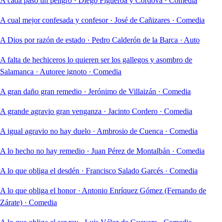
A cada paso un peligro
·
Diego Figueroa y Córdova
·
Comedia
A cual mejor confesada y confesor
·
José de Cañizares
·
Comedia
A Dios por razón de estado
·
Pedro Calderón de la Barca
·
Auto
A falta de hechiceros lo quieren ser los gallegos y asombro de
Salamanca
·
Autoree ignoto
·
Comedia
A gran daño gran remedio
·
Jerónimo de Villaizán
·
Comedia
A grande agravio gran venganza
·
Jacinto Cordero
·
Comedia
A igual agravio no hay duelo
·
Ambrosio de Cuenca
·
Comedia
A lo hecho no hay remedio
·
Juan Pérez de Montalbán
·
Comedia
A lo que obliga el desdén
·
Francisco Salado Garcés
·
Comedia
A lo que obliga el honor
·
Antonio Enríquez Gómez (Fernando de
Zárate)
·
Comedia