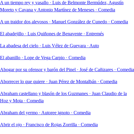
A un tiempo rey y vasallo
·
Luis de Belmonte Bermúdez, Agustín
Moreto y Cavana y Antonio Martínez de Meneses
·
Comedia
A un traidor dos alevosos
·
Manuel González de Cunedo
·
Comedia
El abadejillo
·
Luis Quiñones de Benavente
·
Entremés
La abadesa del cielo
·
Luis Vélez de Guevara
·
Auto
El abanillo
·
Lope de Vega Carpio
·
Comedia
Abogar por su ofensor y barón del Pinel
·
José de Cañizares
·
Comedia
Aborrecer lo que quiere
·
Juan Pérez de Montalbán
·
Comedia
Abraham castellano y blasón de los Guzmanes
·
Juan Claudio de la
Hoz y Mota
·
Comedia
Abraham del yermo
·
Autoree ignoto
·
Comedia
Abrir el ojo
·
Francisco de Rojas Zorrilla
·
Comedia