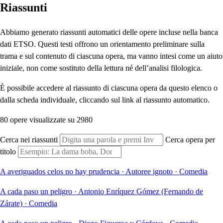
Riassunti
Abbiamo generato riassunti automatici delle opere incluse nella banca
dati ETSO. Questi testi offrono un orientamento preliminare sulla
trama e sul contenuto di ciascuna opera, ma vanno intesi come un aiuto
iniziale, non come sostituto della lettura né dell’analisi filologica.
È possibile accedere al riassunto di ciascuna opera da questo elenco o
dalla scheda individuale, cliccando sul link al riassunto automatico.
80 opere visualizzate su 2980
Cerca nei riassunti
Cerca opera per
titolo
A averiguados celos no hay prudencia
·
Autoree ignoto
·
Comedia
A cada paso un peligro
·
Antonio Enríquez Gómez (Fernando de
Zárate)
·
Comedia