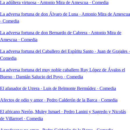
La adúltera virtuosa
·
Antonio Mira de Amescua
·
Comedia
La adversa fortuna de don Álvaro de Luna
·
Antonio Mira de Amescua
·
Comedia
La adversa fortuna de don Bernardo de Cabrera
·
Antonio Mira de
Amescua
·
Comedia
La adversa fortuna del Caballero del Espíritu Santo
·
Juan de Grajales
·
Comedia
La adversa fortuna del muy noble caballero Ruy López de Ávalos el
Bueno
·
Damián Salucio del Poyo
·
Comedia
El afanador de Utrera
·
Luis de Belmonte Bermúdez
·
Comedia
Afectos de odio y amor
·
Pedro Calderón de la Barca
·
Comedia
El africano Nerón, Muley Ismael
·
Pedro Lanini y Sagredo y Nicolás
de Villarroel
·
Comedia