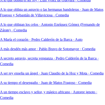
A lo que obliga el ser rey
·
Luis Vélez de Guevara
·
Comedia
A lo que obliga un agravio o las hermanas bandoleras
·
Juan de Matos
Fragoso y Sebastián de Villaviciosa
·
Comedia
A lo que obligan los celos
·
Antonio Enríquez Gómez (Fernando de
Zárate)
·
Comedia
A María el corazón
·
Pedro Calderón de la Barca
·
Auto
A más desdén más amor
·
Pablo Bravo de Sotomayor
·
Comedia
A secreto agravio, secreta venganza
·
Pedro Calderón de la Barca
·
Comedia
A ser rey enseña un ángel
·
Juan Claudio de la Hoz y Mota
·
Comedia
A su tiempo el desengaño
·
Juan de Matos Fragoso
·
Comedia
A un tiempo esclavo y señor, y mágico africano
·
Autoree ignoto
·
Comedia