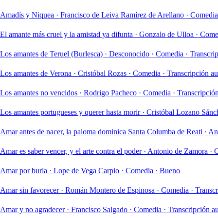
Amadís y Niquea
·
Francisco de Leiva Ramírez de Arellano
·
Comedia
El amante más cruel y la amistad ya difunta
·
Gonzalo de Ulloa
·
Come
Los amantes de Teruel (Burlesca)
·
Desconocido
·
Comedia
·
Transcri
Los amantes de Verona
·
Cristóbal Rozas
·
Comedia
·
Transcripción a
Los amantes no vencidos
·
Rodrigo Pacheco
·
Comedia
·
Transcripció
Los amantes portugueses y querer hasta morir
·
Cristóbal Lozano Sánc
Amar antes de nacer, la paloma dominica Santa Columba de Reati
·
An
Amar es saber vencer, y el arte contra el poder
·
Antonio de Zamora
·
Amar por burla
·
Lope de Vega Carpio
·
Comedia
·
Bueno
Amar sin favorecer
·
Román Montero de Espinosa
·
Comedia
·
Transcr
Amar y no agradecer
·
Francisco Salgado
·
Comedia
·
Transcripción a