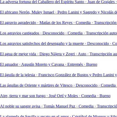
La adversa fortuna del Caballero del Espíritu Santo
·
Juan de Grajales
·
El africano Nerón, Muley Ismael
·
Pedro Lanini y Sagredo y Nicolás de
El agravio agradecido
·
Matías de los Reyes
·
Comedia
·
Transcripción
Los agravios castigados
·
Desconocido
·
Comedia
·
Transcripción aut
Los agravios satisfechos del desengaño y la muerte
·
Desconocido
·
Co
El agua de mejor vida
·
Diego Nájera y Zegri
·
Auto
·
Transcripción a
El aguador
·
Agustín Moreto y Cavana
·
Entremés
·
Bueno
El águila de la iglesia
·
Francisco González de Bustos y Pedro Lanini 
Las águilas de Oriente y mártires de Vitesco
·
Desconocido
·
Comedia
Aire, tierra y mar son fuego
·
José Ortí y Moles
·
Comedia
·
Bueno
Al noble su sangre avisa
·
Tomás Manuel Paz
·
Comedia
·
Transcripci
La alameda de Sevilla y recato en el amor
·
Cristóbal de Monroy y Sil