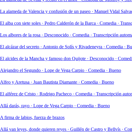
La alameda de Valencia y confusión de un paseo
·
Manuel Vidal Salva
El alba con siete soles
·
Pedro Calderón de la Barca
·
Comedia
·
Transc
Los albores de la rosa
·
Desconocido
·
Comedia
·
Transcripción automá
El alcázar del secreto
·
Antonio de Solís y Rivadeneyra
·
Comedia
·
Bu
El alcides de la Mancha y famoso don Quijote
·
Desconocido
·
Comed
Alejandro el Segundo
·
Lope de Vega Carpio
·
Comedia
·
Bueno
Alfeo y Aretusa
·
Juan Bautista Diamante
·
Comedia
·
Bueno
El alférez de Cristo
·
Rodrigo Pacheco
·
Comedia
·
Transcripción aut
Allá darás, rayo
·
Lope de Vega Carpio
·
Comedia
·
Bueno
A firma de labios, fuerza de brazos
Allá van leyes, donde quieren reyes
·
Guillén de Castro y Bellvís
·
Com