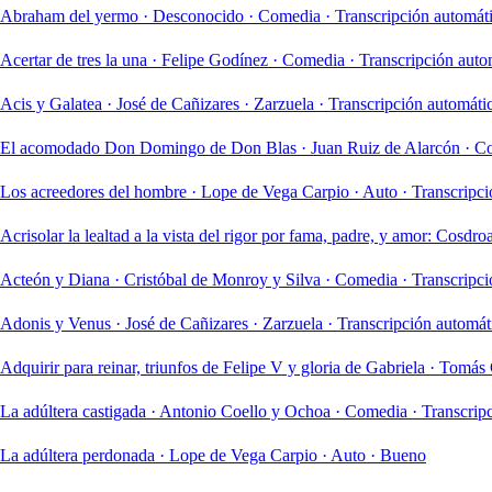
Abraham del yermo
·
Desconocido
·
Comedia
·
Transcripción automá
Acertar de tres la una
·
Felipe Godínez
·
Comedia
·
Transcripción auto
Acis y Galatea
·
José de Cañizares
·
Zarzuela
·
Transcripción automát
El acomodado Don Domingo de Don Blas
·
Juan Ruiz de Alarcón
·
C
Los acreedores del hombre
·
Lope de Vega Carpio
·
Auto
·
Transcripci
Acrisolar la lealtad a la vista del rigor por fama, padre, y amor: Cosdro
Acteón y Diana
·
Cristóbal de Monroy y Silva
·
Comedia
·
Transcripci
Adonis y Venus
·
José de Cañizares
·
Zarzuela
·
Transcripción automá
Adquirir para reinar, triunfos de Felipe V y gloria de Gabriela
·
Tomás 
La adúltera castigada
·
Antonio Coello y Ochoa
·
Comedia
·
Transcrip
La adúltera perdonada
·
Lope de Vega Carpio
·
Auto
·
Bueno