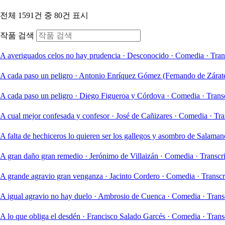
전체 1591건 중 80건 표시
작품 검색
A averiguados celos no hay prudencia
·
Desconocido
·
Comedia
·
Tran
A cada paso un peligro
·
Antonio Enríquez Gómez (Fernando de Zárat
A cada paso un peligro
·
Diego Figueroa y Córdova
·
Comedia
·
Trans
A cual mejor confesada y confesor
·
José de Cañizares
·
Comedia
·
Tra
A falta de hechiceros lo quieren ser los gallegos y asombro de Salaman
A gran daño gran remedio
·
Jerónimo de Villaizán
·
Comedia
·
Transcr
A grande agravio gran venganza
·
Jacinto Cordero
·
Comedia
·
Transcr
A igual agravio no hay duelo
·
Ambrosio de Cuenca
·
Comedia
·
Trans
A lo que obliga el desdén
·
Francisco Salado Garcés
·
Comedia
·
Trans