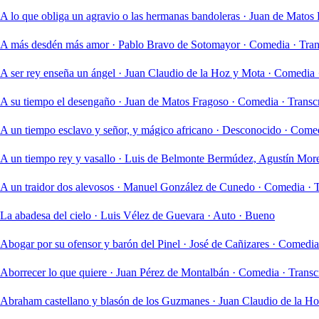
A lo que obliga un agravio o las hermanas bandoleras
·
Juan de Matos F
A más desdén más amor
·
Pablo Bravo de Sotomayor
·
Comedia
·
Tran
A ser rey enseña un ángel
·
Juan Claudio de la Hoz y Mota
·
Comedia
A su tiempo el desengaño
·
Juan de Matos Fragoso
·
Comedia
·
Transc
A un tiempo esclavo y señor, y mágico africano
·
Desconocido
·
Come
A un tiempo rey y vasallo
·
Luis de Belmonte Bermúdez, Agustín More
A un traidor dos alevosos
·
Manuel González de Cunedo
·
Comedia
·
T
La abadesa del cielo
·
Luis Vélez de Guevara
·
Auto
·
Bueno
Abogar por su ofensor y barón del Pinel
·
José de Cañizares
·
Comedia
Aborrecer lo que quiere
·
Juan Pérez de Montalbán
·
Comedia
·
Transc
Abraham castellano y blasón de los Guzmanes
·
Juan Claudio de la H