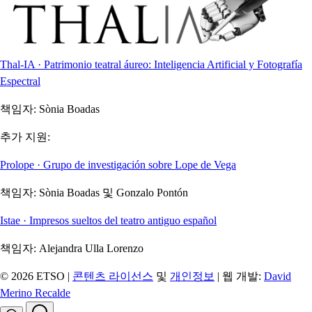
Thal-IA · Patrimonio teatral áureo: Inteligencia Artificial y Fotografía
Espectral
책임자:
Sònia Boadas
추가 지원:
Prolope · Grupo de investigación sobre Lope de Vega
책임자:
Sònia Boadas 및 Gonzalo Pontón
Istae · Impresos sueltos del teatro antiguo español
책임자:
Alejandra Ulla Lorenzo
© 2026 ETSO |
콘텐츠 라이선스
및
개인정보
| 웹 개발:
David
Merino Recalde