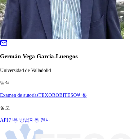
Germán Vega García-Luengos
Universidad de Valladolid
탐색
Examen de autorías
TEXORO
BITESO
반향
정보
API
인용 방법
자동 전사