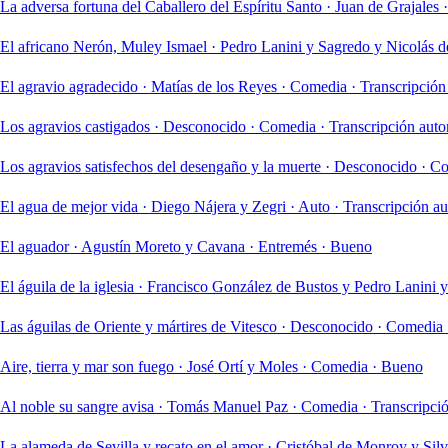
La adversa fortuna del Caballero del Espíritu Santo
·
Juan de Grajales
·
El africano Nerón, Muley Ismael
·
Pedro Lanini y Sagredo y Nicolás de
El agravio agradecido
·
Matías de los Reyes
·
Comedia
·
Transcripción
Los agravios castigados
·
Desconocido
·
Comedia
·
Transcripción aut
Los agravios satisfechos del desengaño y la muerte
·
Desconocido
·
Co
El agua de mejor vida
·
Diego Nájera y Zegri
·
Auto
·
Transcripción a
El aguador
·
Agustín Moreto y Cavana
·
Entremés
·
Bueno
El águila de la iglesia
·
Francisco González de Bustos y Pedro Lanini 
Las águilas de Oriente y mártires de Vitesco
·
Desconocido
·
Comedia
Aire, tierra y mar son fuego
·
José Ortí y Moles
·
Comedia
·
Bueno
Al noble su sangre avisa
·
Tomás Manuel Paz
·
Comedia
·
Transcripci
La alameda de Sevilla y recato en el amor
·
Cristóbal de Monroy y Sil