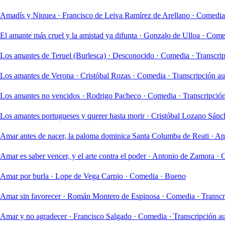
Amadís y Niquea
·
Francisco de Leiva Ramírez de Arellano
·
Comedia
El amante más cruel y la amistad ya difunta
·
Gonzalo de Ulloa
·
Come
Los amantes de Teruel (Burlesca)
·
Desconocido
·
Comedia
·
Transcri
Los amantes de Verona
·
Cristóbal Rozas
·
Comedia
·
Transcripción a
Los amantes no vencidos
·
Rodrigo Pacheco
·
Comedia
·
Transcripció
Los amantes portugueses y querer hasta morir
·
Cristóbal Lozano Sánc
Amar antes de nacer, la paloma dominica Santa Columba de Reati
·
An
Amar es saber vencer, y el arte contra el poder
·
Antonio de Zamora
·
Amar por burla
·
Lope de Vega Carpio
·
Comedia
·
Bueno
Amar sin favorecer
·
Román Montero de Espinosa
·
Comedia
·
Transcr
Amar y no agradecer
·
Francisco Salgado
·
Comedia
·
Transcripción a