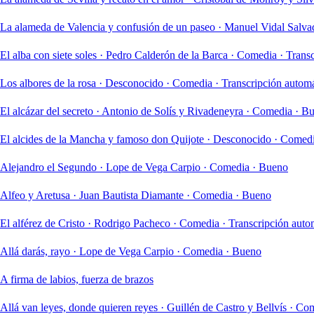
La alameda de Valencia y confusión de un paseo
·
Manuel Vidal Salva
El alba con siete soles
·
Pedro Calderón de la Barca
·
Comedia
·
Transc
Los albores de la rosa
·
Desconocido
·
Comedia
·
Transcripción automá
El alcázar del secreto
·
Antonio de Solís y Rivadeneyra
·
Comedia
·
Bu
El alcides de la Mancha y famoso don Quijote
·
Desconocido
·
Comed
Alejandro el Segundo
·
Lope de Vega Carpio
·
Comedia
·
Bueno
Alfeo y Aretusa
·
Juan Bautista Diamante
·
Comedia
·
Bueno
El alférez de Cristo
·
Rodrigo Pacheco
·
Comedia
·
Transcripción aut
Allá darás, rayo
·
Lope de Vega Carpio
·
Comedia
·
Bueno
A firma de labios, fuerza de brazos
Allá van leyes, donde quieren reyes
·
Guillén de Castro y Bellvís
·
Com