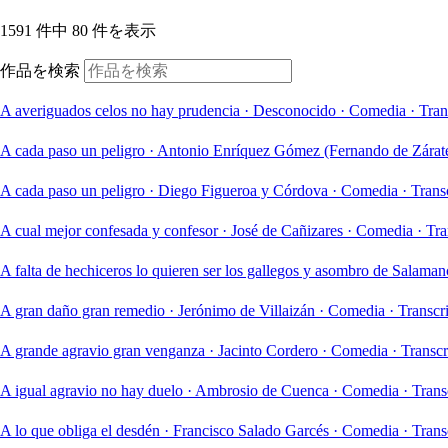
1591 件中 80 件を表示
作品を検索
A averiguados celos no hay prudencia
·
Desconocido
·
Comedia
·
Tran
A cada paso un peligro
·
Antonio Enríquez Gómez (Fernando de Zárat
A cada paso un peligro
·
Diego Figueroa y Córdova
·
Comedia
·
Trans
A cual mejor confesada y confesor
·
José de Cañizares
·
Comedia
·
Tra
A falta de hechiceros lo quieren ser los gallegos y asombro de Salaman
A gran daño gran remedio
·
Jerónimo de Villaizán
·
Comedia
·
Transcr
A grande agravio gran venganza
·
Jacinto Cordero
·
Comedia
·
Transcr
A igual agravio no hay duelo
·
Ambrosio de Cuenca
·
Comedia
·
Trans
A lo que obliga el desdén
·
Francisco Salado Garcés
·
Comedia
·
Trans