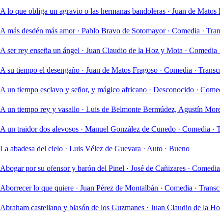
A lo que obliga un agravio o las hermanas bandoleras
·
Juan de Matos F
A más desdén más amor
·
Pablo Bravo de Sotomayor
·
Comedia
·
Tran
A ser rey enseña un ángel
·
Juan Claudio de la Hoz y Mota
·
Comedia
A su tiempo el desengaño
·
Juan de Matos Fragoso
·
Comedia
·
Transc
A un tiempo esclavo y señor, y mágico africano
·
Desconocido
·
Come
A un tiempo rey y vasallo
·
Luis de Belmonte Bermúdez, Agustín More
A un traidor dos alevosos
·
Manuel González de Cunedo
·
Comedia
·
T
La abadesa del cielo
·
Luis Vélez de Guevara
·
Auto
·
Bueno
Abogar por su ofensor y barón del Pinel
·
José de Cañizares
·
Comedia
Aborrecer lo que quiere
·
Juan Pérez de Montalbán
·
Comedia
·
Transc
Abraham castellano y blasón de los Guzmanes
·
Juan Claudio de la H