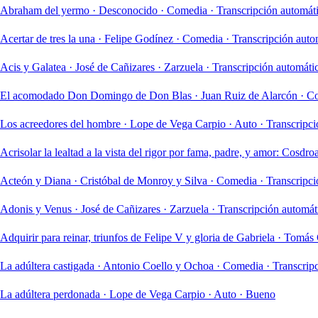
Abraham del yermo
·
Desconocido
·
Comedia
·
Transcripción automá
Acertar de tres la una
·
Felipe Godínez
·
Comedia
·
Transcripción auto
Acis y Galatea
·
José de Cañizares
·
Zarzuela
·
Transcripción automát
El acomodado Don Domingo de Don Blas
·
Juan Ruiz de Alarcón
·
C
Los acreedores del hombre
·
Lope de Vega Carpio
·
Auto
·
Transcripci
Acrisolar la lealtad a la vista del rigor por fama, padre, y amor: Cosdro
Acteón y Diana
·
Cristóbal de Monroy y Silva
·
Comedia
·
Transcripci
Adonis y Venus
·
José de Cañizares
·
Zarzuela
·
Transcripción automá
Adquirir para reinar, triunfos de Felipe V y gloria de Gabriela
·
Tomás 
La adúltera castigada
·
Antonio Coello y Ochoa
·
Comedia
·
Transcrip
La adúltera perdonada
·
Lope de Vega Carpio
·
Auto
·
Bueno