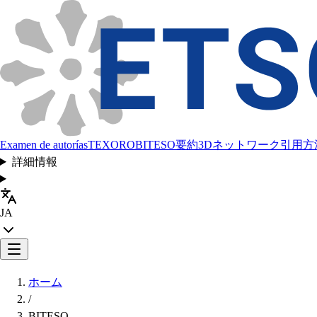
Examen de autorías
TEXORO
BITESO
要約
3Dネットワーク
引用方
詳細情報
JA
ホーム
/
BITESO