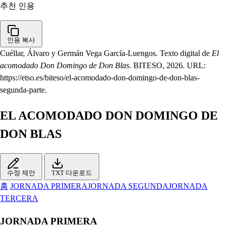
추천 인용
인용 복사
Cuéllar, Álvaro y Germán Vega García-Luengos. Texto digital de
El
acomodado Don Domingo de Don Blas
. BITESO, 2026. URL:
https://etso.es/biteso/el-acomodado-don-domingo-de-don-blas-
segunda-parte.
EL ACOMODADO DON DOMINGO DE
DON BLAS
수정 제안
TXT 다운로드
홈
JORNADA PRIMERA
JORNADA SEGUNDA
JORNADA
TERCERA
JORNADA PRIMERA