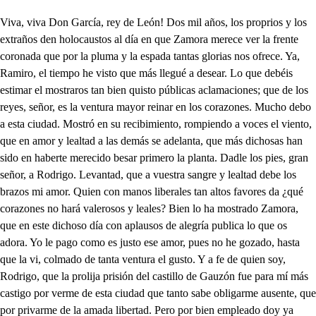
Viva, viva Don García, rey de León! Dos mil años, los proprios y los extraños den holocaustos al día en que Zamora merece ver la frente coronada que por la pluma y la espada tantas glorias nos ofrece. Ya, Ramiro, el tiempo he visto que más llegué a desear. Lo que debéis estimar el mostraros tan bien quisto públicas aclamaciones; que de los reyes, señor, es la ventura mayor reinar en los corazones. Mucho debo a esta ciudad. Mostró en su recibimiento, rompiendo a voces el viento, que en amor y lealtad a las demás se adelanta, que más dichosas han sido en haberte merecido besar primero la planta. Dadle los pies, gran señor, a Rodrigo. Levantad, que a vuestra sangre y lealtad debe los brazos mi amor. Quien con manos liberales tan altos favores da ¿qué corazones no hará valerosos y leales? Bien lo ha mostrado Zamora, que en este dichoso día con aplausos de alegría publica lo que os adora. Yo le pago como es justo ese amor, pues no he gozado, hasta que la vi, colmado de tanta ventura el gusto. Y a fe de quien soy, Rodrigo, que la prolija prisión del castillo de Gauzón fue para mí más castigo por verme de esta ciudad que tanto sabe obligarme ausente, que por privarme de la amada libertad. Pero por bien empleado doy ya cuanto he padecido, por el gusto que he tenido y el que Zamora ha mostrado con mi llegada. Jamás ha hecho acompañamiento tan general el contento. Don Domingo de Don Blas ha sido quien solamente no acompañó la ciudad. Huye su comodidad los concursos de la gente, que es al cuerpo fastidiosa la apretura, y el ruido lo es también para el oído. ¿Vive Costanza, su esposa? Sí, señor, y de un preñado espera ya sucesión. ¿Y no mudó condición con la mudanza de estado? No, señor, antes atiende hoy a la comodidad con mayor curiosidad, porque desquitar pretende los disgustos de casado. O le murmuren o alaben, a él le juzgan los que saben por hombre desengañado. Él sigue la condición del tiempo, y en el ocioso sus bienes logra dichoso, pero cuando la ocasión le obliga, ni en la prudencia ni en el valor tiene igual, que yo mismo, por mi mal, he tocado la experiencia. mas ahora pienso hacer . que por mi bien haya sido, que de él, pues le he conocido su lealtad, me he de valer. Su noble sangre le abona, su cordura y su valor, y, en importando al honor, a la vida no perdona. Pues ¿quién para mi privado más partes puede tener, o quién mejor puede ser atlante de mi cuidado? A don Domingo llamad, Ramiro, de parte mía. Voy, señor. Hoy es el día . que de su comodidad, según la fortuna ordena, el triste fin ha llegado, que del enojo pasado le quiere el rey dar la pena. Pruebe las calamidades, sepa a qué sabe el pesar; que me cansa verle amar tanto las comodidades. Dime, Rodrigo... ¿Señor? ¿Cómo está y cómo ha llevado de don Juan, su esposo amado, la muerte doña Leonor, la hija de don Ramiro? Don Domingo la hospedó desde el punto que enviudó, con privación de suspiro y de luto por don Juan. No sé lo que le ha movido; sé que la adorna vestido alegre y traje galán. ¿Qué dices? ¿si se ha casado segunda vez? si tuviera esposo, señor, no fuera cordura haberlo ocultado, causando murmuración con las galas. Bien sospecho que tendrá de haberlo hecho justa y precisa ocasión, pues que se lo ha consentido don Domingo de Don Blas, de quien informado estás que es honrado y entendido. Y él, pues le aguardas, señor, los motivos te dirá que yo ignoro. Bien está. mas dime, dime: Leonor ¿está después que enviudó tan perfetamente hermosa como al tiempo que de esposa la mano a don Juan le dio? Cuanto el retórico labio dice a la mujer más bella por lisonja, para ella será conocido agravio. ¿Tiene muchos pretendientes? Dineros y calidad, edad poca y gran beldad ¿qué corazones valientes, si mirarla han merecido, no rendirán? Dices bien. mas entretanto ¿quién, quién es della favorecido? ¿Hay alguno cuyo amor blasone de que es pagado? O el dichoso es recatado o no es piadosa Leonor, porque hasta ahora la fama, si trata de sus amantes, a todos llama constantes y a nadie dichoso llama. Triste yo, que soy testigo . de su rigor. No parece que en ella se compadece ser tan esquiva, Rodrigo, con los indicios que ha dado de liviana en cumplir mal con el traje funeral, a que la obliga su estado. Yo sospecho que hay en ello algún misterio. Y alguno . teme el cuidado importuno con que el rey se informa de ello, y averiguar me conviene si es intención amorosa. Señor, no es difícil cosa saber cuál de los que tiene es el amante querido; y yo me ofrezco a saberlo y a decirlo, si de ello te has de dar por tan servido como el gusto lo ha mostrado con que informándote estás, que en ello sospechas das de algún oculto cuidado. Hablando está mi señor con el rey. Quiero aguardar. si en un rey es culpa amar, darlo a entender es error. mas el ciego dios, Rodrigo, desconoce la razón, y es alivio en la pasión comunicarla a un amigo. Este nombre me mereces, y, así, no te he de negar lo que te han de confesar mis suspiros tantas veces. La noche que la beldad de Leonor ver merecí la vez primera, perdí dos veces la libertad. El rey, mi padre, prendió el cuerpo, y Leonor hermosa el alma, si venturosa, porque su belleza vio, infeliz también en verla, pues en la misma ocasión en que nació la afición murió la esperanza della. Sólo sirvió la ventura de ver allí tanta gloria de que hiciese su memoria mi larga prisión más dura. Pero, si bien la crueldad de la prisión agrandó, al mismo paso aumentó el gusto a la libertad, pues a la gloria mayor del trono, en que ya me veo, prefiero el menor deseo de los ojos de Leonor. Presa ha sido, detenida, esta amorosa pasión en dos años de prisión, largo infierno en corta vida. Ardiente volcán ha sido en mi pecho este cuidado del deseo concitado y del silencio oprimido. Y tanto con más violencia rompen las llaves el pecho, cuanto a exaltarlas ha hecho la prisión más resistencia. Y, así, tú, de quien confío, por noble, amigo y leal, pues te comunico el mal, que padece el pecho mío, Mercurio has de ser fiel. Mensajero de mi amor, da remedio a mi dolor, dando a Leonor parte de él. Y darás, conforme a ley, la vida, noble Rodrigo, o por amigo, a tu amigo, o por vasallo, a tu rey. Leyes son, señor, precisas esas dos obligaciones, y son preceptos que pones los favores con que avisas. Yo te confieso que siento de la reina, mi señora, que como debe te adora, el forzoso sentimiento que ha de tener con razón de lo que en su agravio piensas, que no te merece ofensas su hermosura y afición. Mas, viendo que ni de intento has de mudar, ni faltar quien se ofrezca a ejecutar tu resuelto pensamiento, quiero servirte, señor, pues nadie para este efecto ha de tener más secreto, más lealtad o más amor. Por esas razones fío de ti, Rodrigo, mi pecho. Estar puedes satisfecho de las verdades del mío. Señor... Beltrán, ¿qué hay de nuevo? No sé si yerro en decirlo, que aunque me he atrevido a oírlo, a creerlo no me atrevo. Pues al tiempo que entendí que pidieras a Leonor al rey, he visto, señor, que él te la ha pedido a ti. Luego, ¿nos has escuchado? Bastantes señas te doy. Pues, Beltrán... Ya sé que estoy por tu peligro obligado al secreto, porque el rey no entienda que tú me diste parte de él, y le rompiste de fidelidad la ley. Pero bien pienso que estás de mí, señor, confiado, y sabes que de criado el nombre tengo, no más, y las costumbres, de amigo. Es verdad, que la experiencia de tu valor y prudencia te da ese lugar conmigo. Don Juan, mi señor, que el cielo tenga, en su vida pensó cosa que ignorase yo, ni formó jamás recelo de mi secreto y lealtad. Lo mismo hallarás en mí. Eso supuesto, me dí ¿cómo si amas la beldad de Leonor tan abrasado, tan fácilmente, señor, de tercero de otro amor el oficio has acetado? Por eso. ¿Por eso? Sí. Misterios son que no entiendo. Supuesto que la pretendo para esposa, Beltrán, dí, no queriendo yo perder esperanza tan dichosa, ¿no es cautela provechosa ser yo el tercero, y saber si muestra villano pecho, o si resiste constante Leonor bella al rey amante, para poder, satisfecho de la verdad, resolver o ser su esposo o no serlo? Que excusándome de hacerlo me determino a perder de conocido a Leonor, pues, si en esto se valiera de otro el rey, yo no tuviera la evidencia de su honor que pide caso tan grave. Y en cosas de honor advierto que, aunque se dude lo cierto, cuando la duda se sabe, la han de evitar los que son honrados, porque la afrenta consentirá quien consienta la duda de la opinión. Así lo entiendo, señor. mas yo con razón creía que contigo bastaría saber del rey el amor para mudar pensamiento, porque de un rey viene a ser lo mismo, a mi parecer, la ejecución que el intento para dañar la opinión, pues ninguno, a lo que creo, en sabiendo su deseo, dudará la ejecución. Eso también me obligó, Beltrán, a ser su tercero, porque así excusar espero que ninguno, sino yo, tenga de su amor noticia. si tú del murmurador con ese medio, señor, aseguras la malicia, estar puedes satisfecho de Leonor, que es tan honesta que no hay roca al mar opuesta más constante que su pecho. ¿Que esta noche hay tanta fiesta en Palacio? La ciudad extremos de su lealtad en sus gestos manifiesta. Y porque de prevenciones dilatadas necesita, trajes y danzas imita de diferentes naciones esta noche, que su fe no quiere que pase día en que de tanta alegría algún indicio no dé. Ay, prima Leonor, quién fuera a ver tanto regocijo! Pues, ¿de qué te sirve un hijo que de tu preñado espera don Domingo, si el enfado que te amenaza al parir no desquitas en cumplir los antojos del preñado? ¿Y venceré sus rigores con decir que se me antoja? si te resiste y se enoja, finge al momento dolores, que es torcedor inhumano perder un hijo. Leonor, él sale. Sólo el calor hace insufrible el verano. Es verdad. mas la opinión común, por el desenfado con que se vive, le ha dado, aun con esa condición, mejor lugar que al invierno. ¿Desenfado puede haber en un tiempo que en arder semeja tanto al infierno? A los mendigo