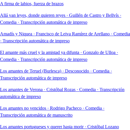
A firma de labios, fuerza de brazos
Allá van leyes, donde quieren reyes
·
Guillén de Castro y Bellvís
·
Comedia
·
Transcripción automática de impreso
Amadís y Niquea
·
Francisco de Leiva Ramírez de Arellano
·
Comedia
·
Transcripción automática de impreso
El amante más cruel y la amistad ya difunta
·
Gonzalo de Ulloa
·
Comedia
·
Transcripción automática de impreso
Los amantes de Teruel (Burlesca)
·
Desconocido
·
Comedia
·
Transcripción automática de impreso
Los amantes de Verona
·
Cristóbal Rozas
·
Comedia
·
Transcripción
automática de impreso
Los amantes no vencidos
·
Rodrigo Pacheco
·
Comedia
·
Transcripción automática de manuscrito
Los amantes portugueses y querer hasta morir
·
Cristóbal Lozano