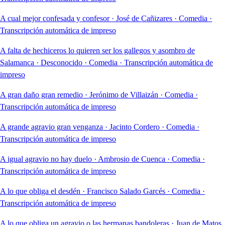
A cual mejor confesada y confesor
·
José de Cañizares
·
Comedia
·
Transcripción automática de impreso
A falta de hechiceros lo quieren ser los gallegos y asombro de
Salamanca
·
Desconocido
·
Comedia
·
Transcripción automática de
impreso
A gran daño gran remedio
·
Jerónimo de Villaizán
·
Comedia
·
Transcripción automática de impreso
A grande agravio gran venganza
·
Jacinto Cordero
·
Comedia
·
Transcripción automática de impreso
A igual agravio no hay duelo
·
Ambrosio de Cuenca
·
Comedia
·
Transcripción automática de impreso
A lo que obliga el desdén
·
Francisco Salado Garcés
·
Comedia
·
Transcripción automática de impreso
A lo que obliga un agravio o las hermanas bandoleras
·
Juan de Matos