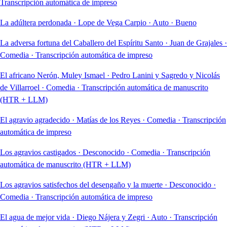
Transcripción automática de impreso
La adúltera perdonada
·
Lope de Vega Carpio
·
Auto
·
Bueno
La adversa fortuna del Caballero del Espíritu Santo
·
Juan de Grajales
·
Comedia
·
Transcripción automática de impreso
El africano Nerón, Muley Ismael
·
Pedro Lanini y Sagredo y Nicolás
de Villarroel
·
Comedia
·
Transcripción automática de manuscrito
(HTR + LLM)
El agravio agradecido
·
Matías de los Reyes
·
Comedia
·
Transcripción
automática de impreso
Los agravios castigados
·
Desconocido
·
Comedia
·
Transcripción
automática de manuscrito (HTR + LLM)
Los agravios satisfechos del desengaño y la muerte
·
Desconocido
·
Comedia
·
Transcripción automática de impreso
El agua de mejor vida
·
Diego Nájera y Zegri
·
Auto
·
Transcripción