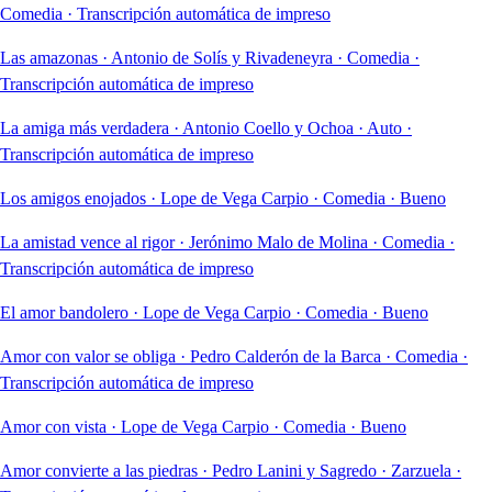
Comedia
·
Transcripción automática de impreso
Las amazonas
·
Antonio de Solís y Rivadeneyra
·
Comedia
·
Transcripción automática de impreso
La amiga más verdadera
·
Antonio Coello y Ochoa
·
Auto
·
Transcripción automática de impreso
Los amigos enojados
·
Lope de Vega Carpio
·
Comedia
·
Bueno
La amistad vence al rigor
·
Jerónimo Malo de Molina
·
Comedia
·
Transcripción automática de impreso
El amor bandolero
·
Lope de Vega Carpio
·
Comedia
·
Bueno
Amor con valor se obliga
·
Pedro Calderón de la Barca
·
Comedia
·
Transcripción automática de impreso
Amor con vista
·
Lope de Vega Carpio
·
Comedia
·
Bueno
Amor convierte a las piedras
·
Pedro Lanini y Sagredo
·
Zarzuela
·