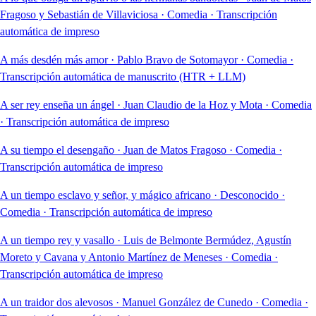
Fragoso y Sebastián de Villaviciosa
·
Comedia
·
Transcripción
automática de impreso
A más desdén más amor
·
Pablo Bravo de Sotomayor
·
Comedia
·
Transcripción automática de manuscrito (HTR + LLM)
A ser rey enseña un ángel
·
Juan Claudio de la Hoz y Mota
·
Comedia
·
Transcripción automática de impreso
A su tiempo el desengaño
·
Juan de Matos Fragoso
·
Comedia
·
Transcripción automática de impreso
A un tiempo esclavo y señor, y mágico africano
·
Desconocido
·
Comedia
·
Transcripción automática de impreso
A un tiempo rey y vasallo
·
Luis de Belmonte Bermúdez, Agustín
Moreto y Cavana y Antonio Martínez de Meneses
·
Comedia
·
Transcripción automática de impreso
A un traidor dos alevosos
·
Manuel González de Cunedo
·
Comedia
·