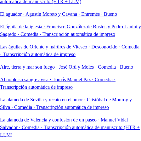
automática de manuscrito (HTR + LLM)
El aguador
·
Agustín Moreto y Cavana
·
Entremés
·
Bueno
El águila de la iglesia
·
Francisco González de Bustos y Pedro Lanini y
Sagredo
·
Comedia
·
Transcripción automática de impreso
Las águilas de Oriente y mártires de Vitesco
·
Desconocido
·
Comedia
·
Transcripción automática de impreso
Aire, tierra y mar son fuego
·
José Ortí y Moles
·
Comedia
·
Bueno
Al noble su sangre avisa
·
Tomás Manuel Paz
·
Comedia
·
Transcripción automática de impreso
La alameda de Sevilla y recato en el amor
·
Cristóbal de Monroy y
Silva
·
Comedia
·
Transcripción automática de impreso
La alameda de Valencia y confusión de un paseo
·
Manuel Vidal
Salvador
·
Comedia
·
Transcripción automática de manuscrito (HTR +
LLM)