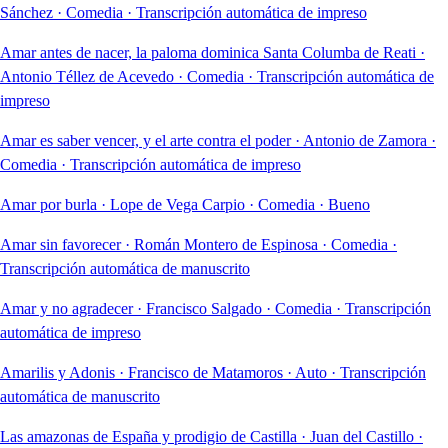
Sánchez
·
Comedia
·
Transcripción automática de impreso
Amar antes de nacer, la paloma dominica Santa Columba de Reati
·
Antonio Téllez de Acevedo
·
Comedia
·
Transcripción automática de
impreso
Amar es saber vencer, y el arte contra el poder
·
Antonio de Zamora
·
Comedia
·
Transcripción automática de impreso
Amar por burla
·
Lope de Vega Carpio
·
Comedia
·
Bueno
Amar sin favorecer
·
Román Montero de Espinosa
·
Comedia
·
Transcripción automática de manuscrito
Amar y no agradecer
·
Francisco Salgado
·
Comedia
·
Transcripción
automática de impreso
Amarilis y Adonis
·
Francisco de Matamoros
·
Auto
·
Transcripción
automática de manuscrito
Las amazonas de España y prodigio de Castilla
·
Juan del Castillo
·