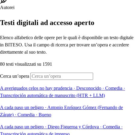
Autorei
Testi digitali ad accesso aperto
Elenco alfabetico delle opere per le quali è disponibile un testo digitale
in BITESO. Usa il campo di ricerca per trovare un’opera e accedere
direttamente al suo testo.
80 testi visualizzati su 1591
Cerca un’opera
A averiguados celos no hay prudencia
·
Desconocido
·
Comedia
·
Transcripción automática de manuscrito (HTR + LLM)
A cada paso un peligro
·
Antonio Enríquez Gómez (Fernando de
Zárate)
·
Comedia
·
Bueno
A cada paso un peligro
·
Diego Figueroa y Córdova
·
Comedia
·
Transcripción automática de impreso