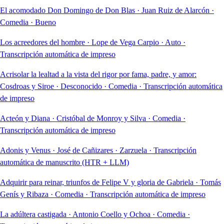
El acomodado Don Domingo de Don Blas
·
Juan Ruiz de Alarcón
·
Comedia
·
Bueno
Los acreedores del hombre
·
Lope de Vega Carpio
·
Auto
·
Transcripción automática de impreso
Acrisolar la lealtad a la vista del rigor por fama, padre, y amor:
Cosdroas y Siroe
·
Desconocido
·
Comedia
·
Transcripción automática
de impreso
Acteón y Diana
·
Cristóbal de Monroy y Silva
·
Comedia
·
Transcripción automática de impreso
Adonis y Venus
·
José de Cañizares
·
Zarzuela
·
Transcripción
automática de manuscrito (HTR + LLM)
Adquirir para reinar, triunfos de Felipe V y gloria de Gabriela
·
Tomás
Genís y Ribaza
·
Comedia
·
Transcripción automática de impreso
La adúltera castigada
·
Antonio Coello y Ochoa
·
Comedia
·