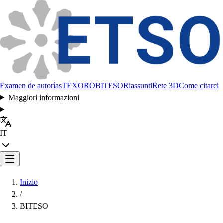
Examen de autorías
TEXORO
BITESO
Riassunti
Rete 3D
Come citarci
Maggiori informazioni
IT
Inizio
/
BITESO