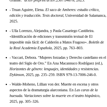
Granite.”
arXiv preprint arXiv:2507.04878
, 2025.
-
Truan Aguirre, Elena.
El saco de Amberes: estudio crítico,
edición y traducción
.
Tesis doctoral
, Universidad de Salamanca,
2025.
-
Ulla Lorenzo, Alejandra, y Paula Casariego Castiñeira.
«Identificación de ediciones y transmisión textual de El
imposible más fácil: de Calderón a Matos Fragoso».
Boletín de
la Real Academia Española
, 2025, pp. 763–803.
-
Vaccari, Debora. “Mujeres forzadas y Derecho castellano en el
teatro del Siglo de Oro.” En Ana Macannuco Rodríguez (ed.),
Horizontes de género: lenguajes, identidades y resistencias.
Dykinson
, 2025, pp. 235–259. ISBN 979-13-7006-246-0.
-
Walde-Moheno, Lillian von der. Muerte en escena y otros
aspectos de la dramaturgia alarconiana. En
Las caras de la
huesuda. Variaciones sobre la muerte en el teatro hispánico
,
2025, pp. 305–326.