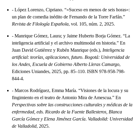
-
López Lorenzo, Cipriano. “«Suceso en menos de seis horas»:
un plan de comedia inédito de Fernando de la Torre Farfán.”
Revista de Filología Española
, vol. 105, núm. 2, 2025.
-
Manrique Gómez, Laura; y Jaime Huberto Borja Gómez. “La
inteligencia artificial y el archivo multimodal en historia.” En
Juan David Gutiérrez y Rubén Manrique (eds.),
Inteligencia
artificial: teorías, aplicaciones, futuro
.
Bogotá: Universidad de
los Andes, Escuela de Gobierno Alberto Lleras Camargo
,
Ediciones Uniandes, 2025, pp. 85–110. ISBN 978-958-798-
844-4.
-
Marcos Rodríguez, Emma María. “Visiones de la locura y su
fingimiento en el teatro de Antonio Mira de Amescua.” En
Perspectivas sobre las construcciones culturales y médicas de la
enfermedad, eds. Ricardo de la Fuente Ballesteros, Blanca
García Gómez y Elena Jiménez García
.
Valladolid: Universidad
de Valladolid
, 2025.