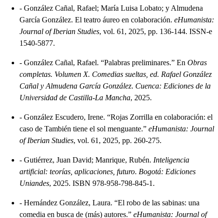
-
González Cañal, Rafael; María Luisa Lobato; y Almudena
García González. El teatro áureo en colaboración.
eHumanista:
Journal of Iberian Studies
, vol. 61, 2025, pp. 136-144. ISSN-e
1540-5877.
-
González Cañal, Rafael. “Palabras preliminares.” En
Obras
completas. Volumen X. Comedias sueltas, ed. Rafael González
Cañal y Almudena García González
.
Cuenca: Ediciones de la
Universidad de Castilla-La Mancha
, 2025.
-
González Escudero, Irene. “Rojas Zorrilla en colaboración: el
caso de También tiene el sol menguante.”
eHumanista: Journal
of Iberian Studies
, vol. 61, 2025, pp. 260-275.
-
Gutiérrez, Juan David; Manrique, Rubén.
Inteligencia
artificial: teorías, aplicaciones, futuro
.
Bogotá: Ediciones
Uniandes
, 2025. ISBN 978-958-798-845-1.
-
Hernández González, Laura. “El robo de las sabinas: una
comedia en busca de (más) autores.”
eHumanista: Journal of