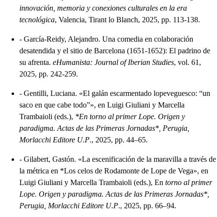
innovación, memoria y conexiones culturales en la era
tecnológica
, Valencia, Tirant lo Blanch, 2025, pp. 113-138.
-
García-Reidy, Alejandro. Una comedia en colaboración
desatendida y el sitio de Barcelona (1651-1652): El padrino de
su afrenta.
eHumanista: Journal of Iberian Studies
, vol. 61,
2025, pp. 242-259.
-
Gentilli, Luciana. «El galán escarmentado lopeveguesco: “un
saco en que cabe todo”», en Luigi Giuliani y Marcella
Trambaioli (eds.),
*En torno al primer Lope. Origen y
paradigma. Actas de las Primeras Jornadas*, Perugia,
Morlacchi Editore U.P
., 2025, pp. 44–65.
-
Gilabert, Gastón. «La escenificación de la maravilla a través de
la métrica en *Los celos de Rodamonte de Lope de Vega», en
Luigi Giuliani y Marcella Trambaioli (eds.), En
torno al primer
Lope. Origen y paradigma. Actas de las Primeras Jornadas*,
Perugia, Morlacchi Editore U.P
., 2025, pp. 66–94.