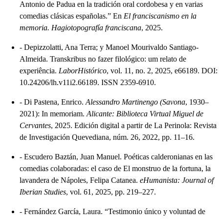
Antonio de Padua en la tradición oral cordobesa y en varias
comedias clásicas españolas.” En
El franciscanismo en la
memoria. Hagiotopografía franciscana
, 2025.
-
Depizzolatti, Ana Terra; y Manoel Mourivaldo Santiago-
Almeida. Transkribus no fazer filológico: um relato de
experiência.
LaborHistórico
, vol. 11, no. 2, 2025, e66189. DOI:
10.24206/lh.v11i2.66189. ISSN 2359-6910.
-
Di Pastena, Enrico.
Alessandro Martinengo (Savona
, 1930–
2021): In memoriam.
Alicante: Biblioteca Virtual Miguel de
Cervantes
, 2025. Edición digital a partir de La Perinola: Revista
de Investigación Quevediana, núm. 26, 2022, pp. 11–16.
-
Escudero Baztán, Juan Manuel. Poéticas calderonianas en las
comedias colaboradas: el caso de El monstruo de la fortuna, la
lavandera de Nápoles, Felipa Catanea.
eHumanista: Journal of
Iberian Studies
, vol. 61, 2025, pp. 219–227.
-
Fernández García, Laura. “Testimonio único y voluntad de