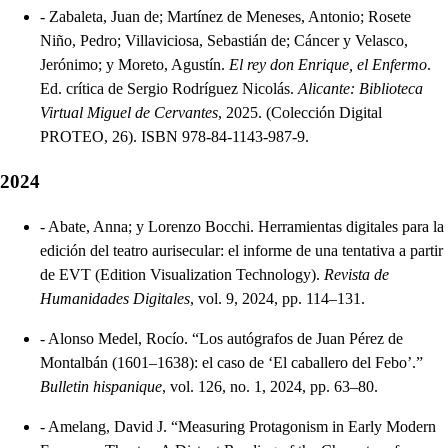
-
Zabaleta, Juan de; Martínez de Meneses, Antonio; Rosete
Niño, Pedro; Villaviciosa, Sebastián de; Cáncer y Velasco,
Jerónimo; y Moreto, Agustín.
El rey don Enrique, el Enfermo
.
Ed. crítica de Sergio Rodríguez Nicolás.
Alicante: Biblioteca
Virtual Miguel de Cervantes
, 2025. (Colección Digital
PROTEO, 26). ISBN 978-84-1143-987-9.
2024
-
Abate, Anna; y Lorenzo Bocchi. Herramientas digitales para la
edición del teatro aurisecular: el informe de una tentativa a partir
de EVT (Edition Visualization Technology).
Revista de
Humanidades Digitales
, vol. 9, 2024, pp. 114–131.
-
Alonso Medel, Rocío. “Los autógrafos de Juan Pérez de
Montalbán (1601–1638): el caso de ‘El caballero del Febo’.”
Bulletin hispanique
, vol. 126, no. 1, 2024, pp. 63–80.
-
Amelang, David J. “Measuring Protagonism in Early Modern