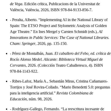
de Vega
. Edición crítica, Publicacions de la Universitat de
València, València, 2026, ISBN 978-84-9133-856-7.
-
Peralta, Alberto. “Implementing AI in the National Library of
Spain: The ETSO Project and Stylometric Analysis of Golden
Age Theatre.” En Ines Mergel y Carsten Schmidt (eds.),
AI
Innovations in Public Services: The Case of National Libraries
.
Cham: Springer
, 2026, pp. 135-150.
-
Pérez de Montalbán, Juan.
El caballero del Febo, ed. crítica de
Rocío Alonso Medel
.
Alicante: Biblioteca Virtual Miguel de
Cervantes
, 2026. (Colección Teatro Caballeresco, 4). ISBN
978-84-1143-922.
-
Ribes-Lafoz, María A., Sebastián Miras, Cristina Cañamares-
Torrijos y José Rovira-Collado. “Mario Benedetti 5.0: preguntas
para la inteligencia artificial.”
Revista Colombiana de
Educación
, núm. 98, 2026.
-
Rodríguez-Gallego, Fernando. “La reescritura incesante de