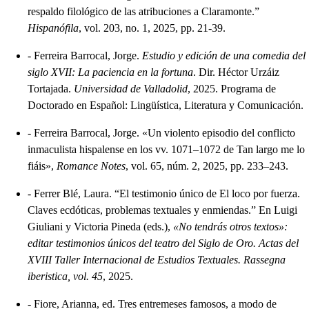
respaldo filológico de las atribuciones a Claramonte.”
Hispanófila
, vol. 203, no. 1, 2025, pp. 21-39.
-
Ferreira Barrocal, Jorge.
Estudio y edición de una comedia del
siglo XVII: La paciencia en la fortuna
. Dir. Héctor Urzáiz
Tortajada.
Universidad de Valladolid
, 2025. Programa de
Doctorado en Español: Lingüística, Literatura y Comunicación.
-
Ferreira Barrocal, Jorge. «Un violento episodio del conflicto
inmaculista hispalense en los vv. 1071–1072 de Tan largo me lo
fiáis»,
Romance Notes
, vol. 65, núm. 2, 2025, pp. 233–243.
-
Ferrer Blé, Laura. “El testimonio único de El loco por fuerza.
Claves ecdóticas, problemas textuales y enmiendas.” En Luigi
Giuliani y Victoria Pineda (eds.),
«No tendrás otros textos»:
editar testimonios únicos del teatro del Siglo de Oro. Actas del
XVIII Taller Internacional de Estudios Textuales. Rassegna
iberistica, vol. 45
, 2025.
-
Fiore, Arianna, ed. Tres entremeses famosos, a modo de