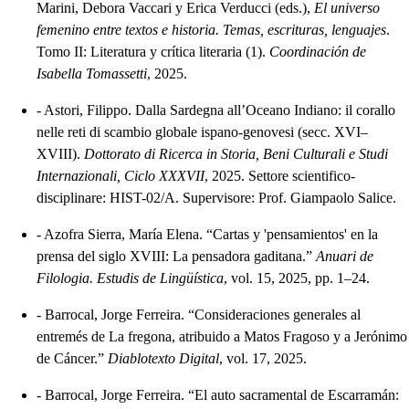
Marini, Debora Vaccari y Erica Verducci (eds.),
El universo
femenino entre textos e historia. Temas, escrituras, lenguajes
.
Tomo II: Literatura y crítica literaria (1).
Coordinación de
Isabella Tomassetti
, 2025.
-
Astori, Filippo. Dalla Sardegna all’Oceano Indiano: il corallo
nelle reti di scambio globale ispano-genovesi (secc. XVI–
XVIII).
Dottorato di Ricerca in Storia, Beni Culturali e Studi
Internazionali, Ciclo XXXVII
, 2025. Settore scientifico-
disciplinare: HIST-02/A. Supervisore: Prof. Giampaolo Salice.
-
Azofra Sierra, María Elena. “Cartas y 'pensamientos' en la
prensa del siglo XVIII: La pensadora gaditana.”
Anuari de
Filologia. Estudis de Lingüística
, vol. 15, 2025, pp. 1–24.
-
Barrocal, Jorge Ferreira. “Consideraciones generales al
entremés de La fregona, atribuido a Matos Fragoso y a Jerónimo
de Cáncer.”
Diablotexto Digital
, vol. 17, 2025.
-
Barrocal, Jorge Ferreira. “El auto sacramental de Escarramán: