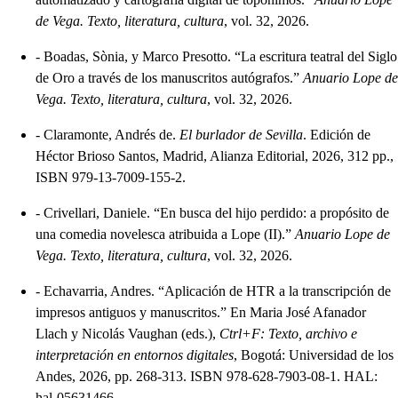
de Vega. Texto, literatura, cultura
, vol. 32, 2026.
-
Boadas, Sònia, y Marco Presotto. “La escritura teatral del Siglo
de Oro a través de los manuscritos autógrafos.”
Anuario Lope de
Vega. Texto, literatura, cultura
, vol. 32, 2026.
-
Claramonte, Andrés de.
El burlador de Sevilla
. Edición de
Héctor Brioso Santos, Madrid, Alianza Editorial, 2026, 312 pp.,
ISBN 979-13-7009-155-2.
-
Crivellari, Daniele. “En busca del hijo perdido: a propósito de
una comedia novelesca atribuida a Lope (II).”
Anuario Lope de
Vega. Texto, literatura, cultura
, vol. 32, 2026.
-
Echavarria, Andres. “Aplicación de HTR a la transcripción de
impresos antiguos y manuscritos.” En Maria José Afanador
Llach y Nicolás Vaughan (eds.),
Ctrl+F: Texto, archivo e
interpretación en entornos digitales
, Bogotá: Universidad de los
Andes, 2026, pp. 268-313. ISBN 978-628-7903-08-1. HAL:
hal-05631466.