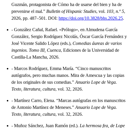
Guzmán, protagonista de Cómo ha de usarse del bien y ha de
prevenirse el mal.”
Bulletin of Hispanic Studies
, vol.
103, n.º 5
,
2026, pp. 487–501. DOI:
https://doi.org/10.3828/bhs.2026.25
.
-
González Cañal, Rafael. «Prólogo», en Almudena García
González, Sergio Rodríguez Nicolás, Óscar García Fernández y
José Vicente Salido López (eds.),
Comedias áureas de varios
ingenios. Tomo III, Cuenca
, Ediciones de la Universidad de
Castilla-La Mancha, 2026.
-
Marcos Rodríguez, Emma María. “Cinco manuscritos
autógrafos, pero muchas manos. Mira de Amescua y las copias
de los originales de sus comedias.”
Anuario Lope de Vega.
Texto, literatura, cultura
, vol. 32, 2026.
-
Martínez Carro, Elena. “Marcas autógrafas en los manuscritos
de Antonio Martínez de Meneses.”
Anuario Lope de Vega.
Texto, literatura, cultura
, vol. 32, 2026.
-
Muñoz Sánchez, Juan Ramón (ed.).
La hermosa fea, de Lope