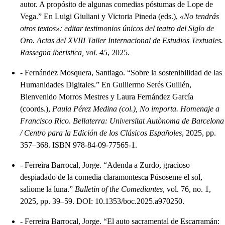
autor. A propósito de algunas comedias póstumas de Lope de
Vega.” En Luigi Giuliani y Victoria Pineda (eds.),
«No tendrás
otros textos»: editar testimonios únicos del teatro del Siglo de
Oro. Actas del XVIII Taller Internacional de Estudios Textuales.
Rassegna iberistica, vol. 45
, 2025.
-
Fernández Mosquera, Santiago. “Sobre la sostenibilidad de las
Humanidades Digitales.” En Guillermo Serés Guillén,
Bienvenido Morros Mestres y Laura Fernández García
(coords.),
Paula Pérez Medina (col.), No importa. Homenaje a
Francisco Rico
.
Bellaterra: Universitat Autònoma de Barcelona
/ Centro para la Edición de los Clásicos Españoles
, 2025, pp.
357–368. ISBN 978-84-09-77565-1.
-
Ferreira Barrocal, Jorge. “Adenda a Zurdo, gracioso
despiadado de la comedia claramontesca Púsoseme el sol,
saliome la luna.”
Bulletin of the Comediantes
, vol. 76, no. 1,
2025, pp. 39–59. DOI: 10.1353/boc.2025.a970250.
-
Ferreira Barrocal, Jorge. “El auto sacramental de Escarramán: