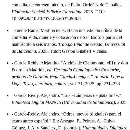
comedia, de entretenimiento, de Pedro Ordóñez de Ceballos.
Florencia: Società Editrice Fiorentina
, 2025. DOI:
10.35948/DILEF/978-88-6032-806-9.
-
Fuente Rams, Martina de la. Hacia una edición crítica de la
comedia Vida, muerte y colocación de San Isidro a partir del
manuscrito a seis manos.
Trabajo Final de Grado, Universitat
de Barcelona
, 2025. Tutor: Gaston Gilabert Viciana.
-
García Reidy, Alejandro. “Andrés de Claramonte, «El rey don
Pedro en Madrid»,
ed. Fernando Cantalapiedra Erostarbe,
prólogo de Germán Vega García-Luengos.” Anuario Lope de
Vega. Texto, literatura, cultura
, vol. 31, 2025, pp. 231–238.
-
García-Reidy, Alejandro. “Loa «Lámparas de plata fina».”
Biblioteca Digital MANOS (Universidad de Salamanca)
, 2025.
-
García-Reidy, Alejandro. “Odres nuevos (digitales) para el
teatro áureo español.” En: Arteaga, F., Peirats, A., Calvo
Gómez, J. A. y Sánchez, D. (coords.),
Humanidades Digitales: