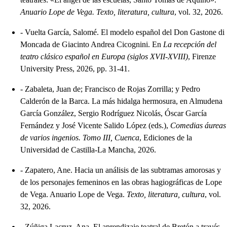
Anuario Lope de Vega. Texto, literatura, cultura
, vol. 32, 2026.
-
Vuelta García, Salomé. El modelo español del Don Gastone di
Moncada de Giacinto Andrea Cicognini. En
La recepción del
teatro clásico español en Europa (siglos XVII-XVIII)
, Firenze
University Press, 2026, pp. 31-41.
-
Zabaleta, Juan de; Francisco de Rojas Zorrilla; y Pedro
Calderón de la Barca. La más hidalga hermosura, en Almudena
García González, Sergio Rodríguez Nicolás, Óscar García
Fernández y José Vicente Salido López (eds.),
Comedias áureas
de varios ingenios. Tomo III, Cuenca
, Ediciones de la
Universidad de Castilla-La Mancha, 2026.
-
Zapatero, Ane. Hacia un análisis de las subtramas amorosas y
de los personajes femeninos en las obras hagiográficas de Lope
de Vega. Anuario Lope de Vega.
Texto, literatura, cultura
, vol.
32, 2026.
-
Zúñiga Lacruz, Ana. El aprendizaje teatral de Bretón a través