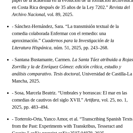
papel de la academia en la evolución de la formación archivística
en Costa Rica después de 35 años de la Ley 7202.”
Revista del
Archivo Nacional
, vol. 89, 2025.
-
Sánchez-Hernández, Sara. “La transmisión textual de la
comedia colaborada Enfermar con el remedio: una
aproximación.”
Cuadernos para la Investigación de la
Literatura Hispánica
, núm. 51, 2025, pp. 243–268.
-
Santana Bustamante, Carmen.
La Santa Táez atribuida a Rojas
Zorrilla y la de Enríquez Gómez: edición crítica, estudio y
análisis comparativo
.
Tesis doctoral
, Universidad de Castilla-La
Mancha, 2025.
-
Sosa, Marcela Beatriz. “Umbrales y borrascas: El mar en las
comedias de cautivos del siglo XVII.”
Artifara
, vol. 25, no. 1,
2025, pp. 483–494.
-
Torterolo-Orta, Yanco Amor, et al. “Transcribing Spanish Texts
from the Past: Experiments with Transkribus, Tesseract and