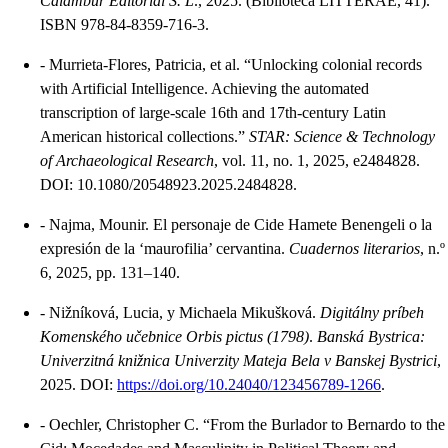
Calambur Editorial S. L
., 2025. (Biblioteca LITTERAE, 41).
ISBN 978-84-8359-716-3.
-
Murrieta-Flores, Patricia, et al. “Unlocking colonial records
with Artificial Intelligence. Achieving the automated
transcription of large-scale 16th and 17th-century Latin
American historical collections.”
STAR: Science & Technology
of Archaeological Research
, vol. 11, no. 1, 2025, e2484828.
DOI: 10.1080/20548923.2025.2484828.
-
Najma, Mounir. El personaje de Cide Hamete Benengeli o la
expresión de la ‘maurofilia’ cervantina.
Cuadernos literarios
, n.º
6, 2025, pp. 131–140.
-
Nižníková, Lucia, y Michaela Mikušková.
Digitálny príbeh
Komenského učebnice Orbis pictus (1798)
.
Banská Bystrica:
Univerzitná knižnica Univerzity Mateja Bela v Banskej Bystrici
,
2025. DOI:
https://doi.org/10.24040/123456789-1266
.
-
Oechler, Christopher C. “From the Burlador to Bernardo to the