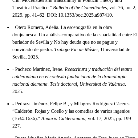
Cid: Mocedades and Masculinity in Political Theory and
Theatrical Practice.”
Bulletin of the Comediantes
, vol. 76, no. 2,
2025, pp. 41–62. DOI: 10.1353/boc.2025.a987410.
-
Otero Romero, Adelia. La escenografía en la obra
donjuanesca. Un análisis comparativo de la espacialidad entre El
burlador de Sevilla y No hay deuda que no se pague y
convidado de piedra.
Trabajo Fin de Máster
, Universidad de
Sevilla, 2025.
-
Pacheco Martínez, Irene.
Reescritura y traducción del teatro
calderoniano en el contexto fundacional de la dramaturgia
nacional alemana
.
Tesis doctoral, Universitat de València
,
2025.
-
Pedraza Jiménez, Felipe B., y Milagros Rodríguez Cáceres.
“Calderón, Rojas y Coello y las comedias de varios ingenios
(1634-1636).”
Anuario Calderoniano
, vol. 17, 2025, pp. 199–
227.