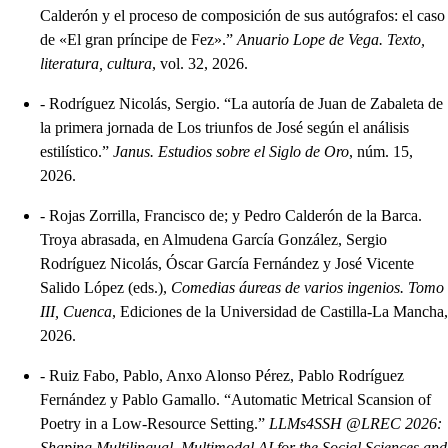
Calderón y el proceso de composición de sus autógrafos: el caso
de «El gran príncipe de Fez».”
Anuario Lope de Vega. Texto,
literatura, cultura
, vol. 32, 2026.
-
Rodríguez Nicolás, Sergio. “La autoría de Juan de Zabaleta de
la primera jornada de Los triunfos de José según el análisis
estilístico.”
Janus. Estudios sobre el Siglo de Oro
, núm. 15,
2026.
-
Rojas Zorrilla, Francisco de; y Pedro Calderón de la Barca.
Troya abrasada, en Almudena García González, Sergio
Rodríguez Nicolás, Óscar García Fernández y José Vicente
Salido López (eds.),
Comedias áureas de varios ingenios. Tomo
III, Cuenca
, Ediciones de la Universidad de Castilla-La Mancha,
2026.
-
Ruiz Fabo, Pablo, Anxo Alonso Pérez, Pablo Rodríguez
Fernández y Pablo Gamallo. “Automatic Metrical Scansion of
Poetry in a Low-Resource Setting.”
LLMs4SSH @LREC 2026:
Shaping Multilingual, Multimodal AI for the Social Sciences and