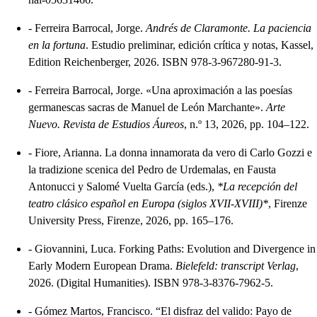
-
Ferreira Barrocal, Jorge.
Andrés de Claramonte. La paciencia
en la fortuna
. Estudio preliminar, edición crítica y notas, Kassel,
Edition Reichenberger, 2026. ISBN 978-3-967280-91-3.
-
Ferreira Barrocal, Jorge. «Una aproximación a las poesías
germanescas sacras de Manuel de León Marchante».
Arte
Nuevo. Revista de Estudios Áureos
, n.º 13, 2026, pp. 104–122.
-
Fiore, Arianna. La donna innamorata da vero di Carlo Gozzi e
la tradizione scenica del Pedro de Urdemalas, en Fausta
Antonucci y Salomé Vuelta García (eds.),
*La recepción del
teatro clásico español en Europa (siglos XVII-XVIII)*
, Firenze
University Press, Firenze, 2026, pp. 165–176.
-
Giovannini, Luca. Forking Paths: Evolution and Divergence in
Early Modern European Drama.
Bielefeld: transcript Verlag
,
2026. (Digital Humanities). ISBN 978-3-8376-7962-5.
-
Gómez Martos, Francisco. “El disfraz del valido: Payo de