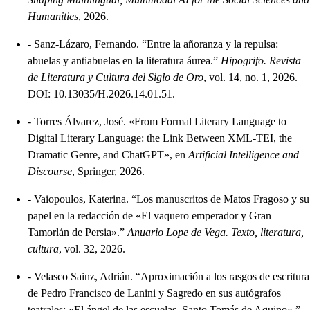
Humanities
, 2026.
-
Sanz-Lázaro, Fernando. “Entre la añoranza y la repulsa:
abuelas y antiabuelas en la literatura áurea.”
Hipogrifo. Revista
de Literatura y Cultura del Siglo de Oro
, vol. 14, no. 1, 2026.
DOI: 10.13035/H.2026.14.01.51.
-
Torres Álvarez, José. «From Formal Literary Language to
Digital Literary Language: the Link Between XML-TEI, the
Dramatic Genre, and ChatGPT», en
Artificial Intelligence and
Discourse
, Springer, 2026.
-
Vaiopoulos, Katerina. “Los manuscritos de Matos Fragoso y su
papel en la redacción de «El vaquero emperador y Gran
Tamorlán de Persia».”
Anuario Lope de Vega. Texto, literatura,
cultura
, vol. 32, 2026.
-
Velasco Sainz, Adrián. “Aproximación a los rasgos de escritura
de Pedro Francisco de Lanini y Sagredo en sus autógrafos
teatrales: «El ángel de las escuelas, Santo Tomás de Aquino».”