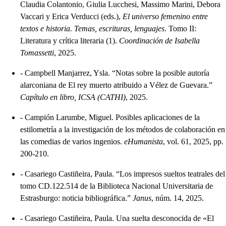
Claudia Colantonio, Giulia Lucchesi, Massimo Marini, Debora
Vaccari y Erica Verducci (eds.),
El universo femenino entre
textos e historia. Temas, escrituras, lenguajes
. Tomo II:
Literatura y crítica literaria (1).
Coordinación de Isabella
Tomassetti
, 2025.
-
Campbell Manjarrez, Ysla. “Notas sobre la posible autoría
alarconiana de El rey muerto atribuido a Vélez de Guevara.”
Capítulo en libro, ICSA (CATHI)
, 2025.
-
Campión Larumbe, Miguel. Posibles aplicaciones de la
estilometría a la investigación de los métodos de colaboración en
las comedias de varios ingenios.
eHumanista
, vol. 61, 2025, pp.
200-210.
-
Casariego Castiñeira, Paula. “Los impresos sueltos teatrales del
tomo CD.122.514 de la Biblioteca Nacional Universitaria de
Estrasburgo: noticia bibliográfica.”
Janus
, núm. 14, 2025.
-
Casariego Castiñeira, Paula. Una suelta desconocida de «El