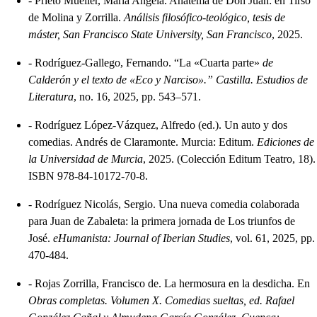
-
Prieto Mueller, María Angela. Anatema de Don Juan: en Tirso
de Molina y Zorrilla.
Análisis filosófico-teológico, tesis de
máster, San Francisco State University, San Francisco
, 2025.
-
Rodríguez-Gallego, Fernando. “La «Cuarta parte»
de
Calderón y el texto de «Eco y Narciso».” Castilla. Estudios de
Literatura
, no. 16, 2025, pp. 543–571.
-
Rodríguez López-Vázquez, Alfredo (ed.). Un auto y dos
comedias. Andrés de Claramonte. Murcia: Editum.
Ediciones de
la Universidad de Murcia
, 2025. (Colección Editum Teatro, 18).
ISBN 978-84-10172-70-8.
-
Rodríguez Nicolás, Sergio. Una nueva comedia colaborada
para Juan de Zabaleta: la primera jornada de Los triunfos de
José.
eHumanista: Journal of Iberian Studies
, vol. 61, 2025, pp.
470-484.
-
Rojas Zorrilla, Francisco de. La hermosura en la desdicha. En
Obras completas. Volumen X. Comedias sueltas, ed. Rafael