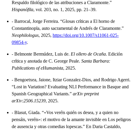
Respaldo filológico de las atribuciones a Claramonte.”
Hispanófila
, vol. 203, no. 1, 2025, pp. 21–39.
-
Barrocal, Jorge Ferreira. “Glosas críticas a El horno de
Constantinopla, auto sacramental de Andrés de Claramonte.”
Neophilologus
, 2025,
https://doi.org/10.1007/s11061-025-
09854-y
.
-
Belmonte Bermúdez, Luis de.
El ollero de Ocaña
. Edición
crítica y anotada de C. George Peale.
Santa Barbara:
Publications of eHumanista
, 2025.
-
Bengoetxea, Jaione, Itziar Gonzalez-Dios, and Rodrigo Agerri.
“Lost in Variation? Evaluating NLI Performance in Basque and
Spanish Geographical Variants.”
arXiv preprint
arXiv:2506.15239
, 2025.
-
Blasut, Giada. “«Vos veréis quién os desea, y a quien no
pensáis, veréis»: el motivo de la amante invisible en Los peligros
de ausencia y otras comedias lopescas.” En Daria Castaldo,