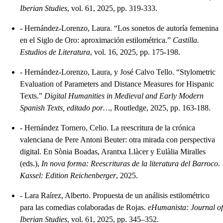
Iberian Studies
, vol. 61, 2025, pp. 319-333.
-
Hernández-Lorenzo, Laura. “Los sonetos de autoría femenina
en el Siglo de Oro: aproximación estilométrica.”
Castilla.
Estudios de Literatura
, vol. 16, 2025, pp. 175-198.
-
Hernández-Lorenzo, Laura, y José Calvo Tello. “Stylometric
Evaluation of Parameters and Distance Measures for Hispanic
Texts.”
Digital Humanities in Medieval and Early Modern
Spanish Texts, editado por…
, Routledge, 2025, pp. 163-188.
-
Hernández Tornero, Celio. La reescritura de la crónica
valenciana de Pere Antoni Beuter: otra mirada con perspectiva
digital. En Sònia Boadas, Arantxa Llàcer y Eulàlia Miralles
(eds.),
In nova forma: Reescrituras de la literatura del Barroco
.
Kassel: Edition Reichenberger
, 2025.
-
Lara Raírez, Alberto. Propuesta de un análisis estilométrico
para las comedias colaboradas de Rojas.
eHumanista: Journal of
Iberian Studies
, vol. 61, 2025, pp. 345–352.