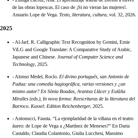
de las obras lopescas. El caso de ¡Si no vieran las mujeres!.
Anuario Lope de Vega.
Texto, literatura, cultura
, vol. 32, 2026.
2025
-
Al-Jarf, R. Calligraphic Text Recognition by Gemini, Ernie
ViLG and Google Translate: A Comparative Study of Arabic,
Japanese and Chinese.
Journal of Computer Science and
Technology
, 2025.
-
Alonso Medel, Rocío.
El divino portugués, san Antonio de
Padua: una comedia hagiográfica, varias versiones y ¿un
mismo autor? En Sònia Boadas, Arantxa Llàcer y Eulàlia
Miralles (eds.), In nova forma: Reescrituras de la literatura del
Barroco
.
Kassel: Edition Reichenberger
, 2025.
-
Antonucci, Fausta. “La ejemplaridad de la villana en el teatro
áureo: de Lope de Vega a ¿Martínez de Meneses?” En Daria
Castaldo, Claudia Colantonio, Giulia Lucchesi, Massimo