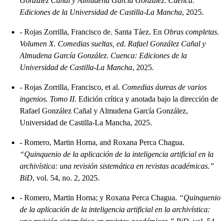
González Cañal y Almudena García González
.
Cuenca:
Ediciones de la Universidad de Castilla-La Mancha
, 2025.
-
Rojas Zorrilla, Francisco de. Santa Táez. En
Obras completas.
Volumen X. Comedias sueltas, ed. Rafael González Cañal y
Almudena García González
.
Cuenca: Ediciones de la
Universidad de Castilla-La Mancha
, 2025.
-
Rojas Zorrilla, Francisco, et al.
Comedias áureas de varios
ingenios. Tomo II
. Edición crítica y anotada bajo la dirección de
Rafael González Cañal y Almudena García González,
Universidad de Castilla-La Mancha, 2025.
-
Romero, Martin Horna, and Roxana Perca Chagua.
“Quinquenio de la aplicación de la inteligencia artificial en la
archivística: una revisión sistemática en revistas académicas.”
BiD
, vol. 54, no. 2, 2025.
-
Romero, Martin Horna; y Roxana Perca Chagua.
“Quinquenio
de la aplicación de la inteligencia artificial en la archivística: