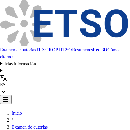
Examen de autorías
TEXORO
BITESO
Resúmenes
Red 3D
Cómo
citarnos
Más información
ES
Inicio
/
Examen de autorías