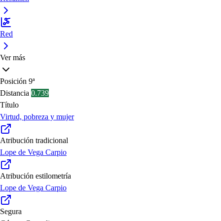
Red
Ver más
Posición
9ª
Distancia
0.739
Título
Virtud, pobreza y mujer
Atribución tradicional
Lope de Vega Carpio
Atribución estilometría
Lope de Vega Carpio
Segura