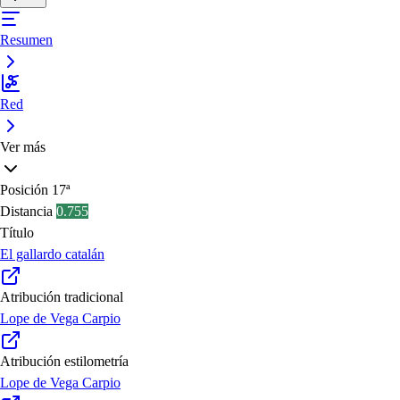
Resumen
Red
Ver más
Posición
17ª
Distancia
0.755
Título
El gallardo catalán
Atribución tradicional
Lope de Vega Carpio
Atribución estilometría
Lope de Vega Carpio