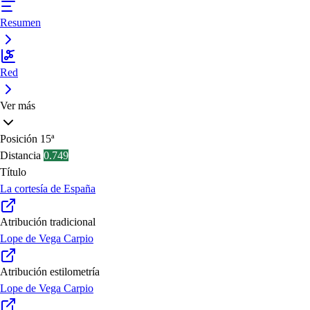
Resumen
Red
Ver más
Posición
15ª
Distancia
0.749
Título
La cortesía de España
Atribución tradicional
Lope de Vega Carpio
Atribución estilometría
Lope de Vega Carpio