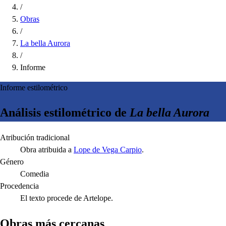
/
Obras
/
La bella Aurora
/
Informe
Informe estilométrico
Análisis estilométrico de
La bella Aurora
Atribución tradicional
Obra atribuida a
Lope de Vega Carpio
.
Género
Comedia
Procedencia
El texto procede de Artelope.
Obras más cercanas