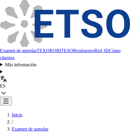
Examen de autorías
TEXORO
BITESO
Resúmenes
Red 3D
Cómo
citarnos
Más información
ES
Inicio
/
Examen de autorías