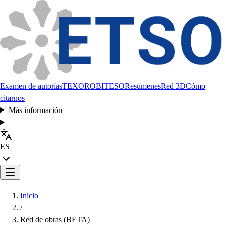
Examen de autorías
TEXORO
BITESO
Resúmenes
Red 3D
Cómo
citarnos
Más información
ES
Inicio
/
Red de obras (BETA)