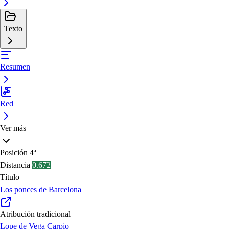
Texto
Resumen
Red
Ver más
Posición
4ª
Distancia
0.672
Título
Los ponces de Barcelona
Atribución tradicional
Lope de Vega Carpio