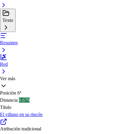
Texto
Resumen
Red
Ver más
Posición
6ª
Distancia
0.679
Título
El villano en su rincón
Atribución tradicional