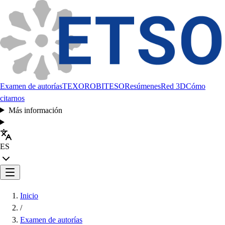
Examen de autorías
TEXORO
BITESO
Resúmenes
Red 3D
Cómo
citarnos
Más información
ES
Inicio
/
Examen de autorías