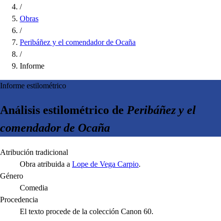
/
Obras
/
Peribáñez y el comendador de Ocaña
/
Informe
Informe estilométrico
Análisis estilométrico de
Peribáñez y el
comendador de Ocaña
Atribución tradicional
Obra atribuida a
Lope de Vega Carpio
.
Género
Comedia
Procedencia
El texto procede de la colección Canon 60.