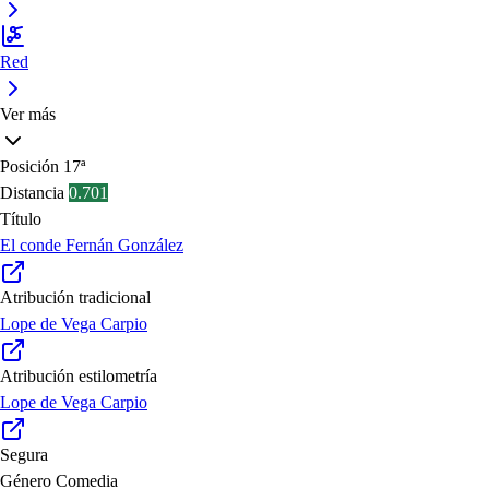
Red
Ver más
Posición
17ª
Distancia
0.701
Título
El conde Fernán González
Atribución tradicional
Lope de Vega Carpio
Atribución estilometría
Lope de Vega Carpio
Segura
Género
Comedia