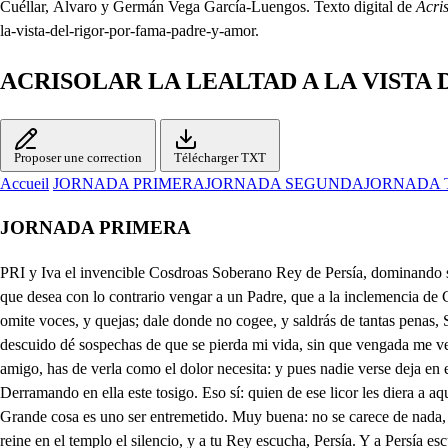
Cuéllar, Álvaro y Germán Vega García-Luengos. Texto digital de
Acris
la-vista-del-rigor-por-fama-padre-y-amor.
ACRISOLAR LA LEALTAD A LA VISTA 
Proposer une correction
Télécharger TXT
Accueil
JORNADA PRIMERA
JORNADA SEGUNDA
JORNADA 
JORNADA PRIMERA
PRI y Iva el invencible Cosdroas Soberano Rey de Persía, dominando sus banderas, cuantos laureles el Orbe en sus monarcas ostenta. Viva viva dichoso, Felice venza. Que mal le sueña este apiauso a un corazón, que desea con lo contrario vengar a un Padre, que a la inclemencia de Cosdroas rindió el aliento con sus Dominios. o quieran los Cielos, que una venganza ponga sin a tanta ofensa! . Pues tienes mil ocasiones, omite voces, y quejas; dale donde no cogee, y saldrás de tantas penas, Señora. Ten el acento; pues no sonoras que encubierta vivo de Cosdroas a el lado, y solo Siroe hay que sepa que Emira soy, y así nunca el descuido dé sospechas de que se pierda mi vida, sin que vengada me vea. Es justísimo reparo, que si Cosdroas lo olfatea, estamos peor que el ratón, a quien gato astuto acecha; y así, Señora, venganza. Tan pronto, amigo, has de verla como el dolor necesita: y pues nadie verse deja en el Templo, y es costumbre que el Sagrado licor beba el Rey, que en aquella Copa tiene el Ara: ya se apresta la planta para su ruina. Cómo. Derramando en ella este tosigo. Eso sí: quien de ese licor les diera a aquellos que nos engañan con mentirosas ternezas! Calla, pues ya la armonmía diciendo otra vez se acerca. y Viva el invencible Cosdroas. Grande cosa es uno ser entremetido. Muy buena: no se carece de nada, que hoy el que tiene vergüenza tiene mucho; mas se expone a morirse de miseria. Y a que a vista de ese Numen tomó asiento mi grandeza, reine en el templo el silencio, y a tu Rey escucha, Persía. Y a Persía escucha a su Rey Ay Medarse! por ti llega toda la razón de un Padre a emprender una violencia. Gloriosísimos Vasallos, Columnas donde se asienta de mi poder y Gobierno, la gran fábrica opulenta; mirando que he de faltaros, (pues la vida es luz expuesta a apagarse a el débil soplo del tiempo a la contingencia) de término cariñoso, ha dispuesto mi Grandeza, que antes que acabe esta llama, otra encendáis de ella misma. Para este fin, ya sabéis que me dio el Cielo dos prendas (dos hijos) Síroe, Medarse: dos son, pero es cosa cierta, que uno solo el heredero ha de ser, en donde Persía mire, que mientras yo vivo, a mi lado la prudencia le va dando documentos, para que discreto aprenda a premiar al que le sirva, y a castigar quien le ofenda. A comunicaros esto, vine al templo de la excelsa Deidad del Sol; respondedme si es de la aceptación vuestra mi intento, para que pase un Rey, que a todos aprecia, de déjaros otro yo cuando yo a faltaros venga. Yo por Cabeza del Pueblo digo, que es prevención cuerda, Señor, y más una acción, que la manda la prudencia. Vuestro gusto en todo es ley; más advertid, que se arriesga en elección semejante mucho cuando no sea cierta; y así:: Ay Síroe, quien te ama, . que hara cuando Rey te vea? Lo mismo decimos todos. A tirano! ya en vos deja el arbitrio eleccional todo el Pueblo. Hoy me eleva, la mucha pasión de un Padre a el trono, y si Siroe llega como heredero a estorbarlo, acabara a mi cautela, pues es monstruo la ambición. Qué decís los dos? Qué pena! Mi voluntad, gran Señor, es tu gusto, si él me eleva, obra será de tu mano, y estoy pronto a obedecerla. Yo Padre, Señor, y Dueño, nada digo, si te acuerdas, que tu mayor hijo soy; que soy Siroe; y así muestra quien por más dichoso elijes, que en el Trono te suceda. En mi querer, y mi amor no hay en los dos prefere