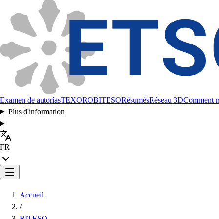
Examen de autorías
TEXORO
BITESO
Résumés
Réseau 3D
Comment no
Plus d'information
FR
Accueil
/
BITESO