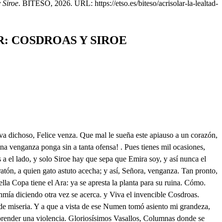
 Siroe
. BITESO, 2026. URL: https://etso.es/biteso/acrisolar-la-lealtad-
R: COSDROAS Y SIROE
ue tu Majestad (en venganza) dé más muestras de benignidad, la Copa dedicada a tu grandeza (en señal que satisfecho de todo el Pueblo te muestras) certifiquelo con Siroe bebiendo su licor. Llega Idaspes, que yo así quiero quitar sospechosas meblas. Ya va a triunfar un rigor . Ya mi gratitud la llega al labio para:: mas no, pale a mayor la fineza. De qué modo gran Señor? Permitiendo por inmensa gracia que la beba Siroe: mira Terrible lance! Señor advertid que esa grandeza es muy ajena de Siroe. Mal Idaspes lo contemplas; que a honras de un Padre, y un Rey poco fino es quien se niega: llega Idaspes Nada dudes, yo lo quiero; de qué tiemblas? De que con tanto favor premiéis una inobediencia: solo a vos es reservado. Mi gusto se lo dispensa. No me estorbes tal favor. Haz lo que mi voz ordena. Quién, Cielos se llego a ver . en tal lance, pues es fuerza que sin triunfar de un tirano al que me idólatra pierda! Ydaspes, tú estas turbado: obedece. Considera:: Ya es sospecha la porfía. Tú, príncipe lo deseas? Quién se negara a tal honra? Y has de beberlo? Desea mi gratitud por instantes el licor; la Copa suelta. Eso eliges? El ventura. Tómala pues (no te atrevas a gustarló, que un veneno es su licor) ya se queda en tu Real mane el favor; obedece. Clara esfera! cuando al umbral de la dicha no está para mí la pena? Estatua hierta he quedado. Ea Síroe, ya doy muestras de lo que no imagninabas: gusta el licor, que reserva solo el Ara para mí. Ay Emira. tu cautela por triunfar de una venganza, pone a morir mi inocencia. Turbado, y cobarde duda; y yo al mirarle estoy hierta, no se arroje a un precipicio. Qué tienes? bebe, y alienta. Ya Señor (fuerza es morir) a gustar mi labio llega tu favor; ya resignado solamente en tu obediencia lo bebo. Oh Dioses! Qué has hecho! Mirar tan grande fineza ajena de mí, y turbado el ánimo, a el poseerla, malograr una ventura, Señor por no merecerla. Esta bien: mas obediente que no fino te quisiera un Padre, que demasías cuerdamente te tólera; y dejando por ahora la Real elección suspensa; discurre (como ya dije) que un juramento te empeña, un Rey, y Padre; y si hoy se valió de la prudencia, es posible que mañana se olvide de la Clemencia. Con la protección del Rey no dudo ser Rey de Persía y si mi hermano es estorbo, viva mi ambición, y el muera Ay Siroe quien te idolatra cómo sentirá tu ofensa! y así tu gran corazón no desmaye, que si hoy fiera te descompone la suerte, yo haré, pues el Rey me aprecia que se coronen tus sienes a pesar de oscuras nieblas. Ay Emira tú me has muerto! Calla ingrato, no me veas ni me hables más en tu vila, pues tu traidora clemencia me ha quitado el mayor triunfo, que el valor darme pudiera. e Ea Síroe, la fortuna probar tu constancia intenta, y así a prevenir lealtades, contra ardides, y cautelas. . Amiguísimo Señor, es hora ya de que puedan hombres de nuestro caracter hablar? Juzgo que lo era, pero usted según la traza, creo yo no entra en la cuenta de lo de hombre. Por qué causa? R. Por qué causa? por diversas: lo primero y principal, que hay para que no lo sea, es tener muy malas barbas, aunque las tiene muy buenas. Qué importa esa circunstancia, si para el que lo merezca tengo un valor de barbado, y de Se aprecia. Seamos amigos, y por ahora las simplezas. Cómo es su nombre? Pr