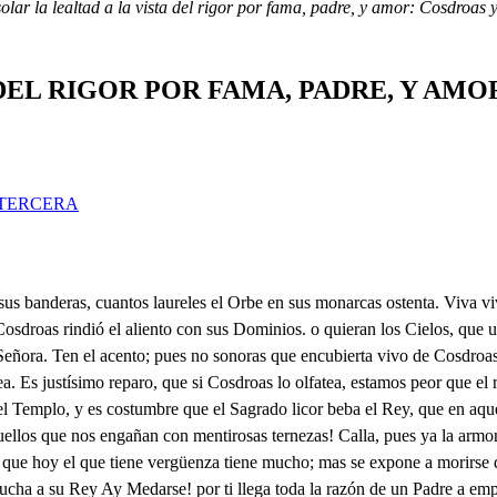
olar la lealtad a la vista del rigor por fama, padre, y amor: Cosdroas y
DEL RIGOR POR FAMA, PADRE, Y AMO
TERCERA
ncias: a ti me inclina el valor. . a Medarse la obediencia: luego, en ti temo lo altivo, . en este otro la tibieza de la juventud; mas esto con mi lado, y esperiencia podrá tocar algún día en la línea más perfecta: y así, en tanto que a uno elijo (temiendo la civil guerra, que puede la dilación hacer en los dos) es fuerza, que a ese Numen prometáis al que heredero se vea guardarle fidelidad en todo. Tirana estrella, que aún la dicha que el nacer me dio, tú me la oscurezcas! Qué aguardáis? llegad al Ara. Ya responde la obediencia. . Numen hermoso, alma de este Cielo ilustración de todos, o consuelo de cuanta pluma ostenta tu her- mosura; llega Medarse: ya postrado jura ser en todo obediente al elejido; y si el voto quebranta prometido, haz que a su saña fiera su vida acabe un Rayo de la esfera. En qué te detienes, Siroe? Qué llegue Señor me ordenas? Es a evitar las discordias. Yo digo que es a tenerlas, pues de involuntaria acción el que resulten es fuerza. Obedece, y no repliques. No acierto por más que quiera. Jura, y no enojes mi voz, . No se enoje tu grandeza que es imposiole el hacerlo. Qué razón de ello te aleja? La que con nacer primero me franqueó naturaleza. Esa aún no te la he quitado pues la elección no esta hecha. El disputarme la dicha es dudar el merecerla como quieres que yo jure una cosa tan violenta? qué razón hay en Medarse para que necio pretenda el Laurel; tu primogenito no sabe que soy la Persía? pues si esto es así, porque el natural orden fuerza tu Majestad a romper? y aparte de estas certezas mientras él a vuestro lado lograba quietud, no era este brazo en la campaña quien a pesar de la estrella de innumerables Laureles honro vuestras plantas regías? y después de estos afanes queréis Señor que conceda la suerte mérito tanto? No gran Rey, no el fiel se tuerza de la sinrazón a el lado, y pues sabéis:: Cesa, cesa, que aunque nada a ignorar llegue, también se que tu imprudencia tuvo amor a mi enemiga hija de Advite, y que mientras yo de su Padre triunfaba la libraste que se viera padeciendo en mi poder. Yo premiaré tu fineza. No es delito una piedad. Amor lo fue, y considera que aún ya pasado el delito an is me alienta. Eso ya pasa a rencor. Y tu voz a desatenta, y aún de la imaginación la arrancara si pudiera. Arrancadla, aniquilad mi vida; la saña ciega descomponga por Medarse la natural preeminencia: Ciña él el Laurel Augusto, que a mí el consuelo me queda de que la razón me sobra, aunque el mérito me niega. Tu Siroe tan atrevido con tu Padre? Señor templa el enojo, que a ese nombre aún aliento no me queda para poder respirar: Perdona, Señor si fuerza de razón me ha descompuesto con tu amor. Cómo cautelas con un respeto fingido altivez, e inobediencia? Triunfa Señor de mi vida, y no te enojes. No pueda el hacerme a mi dichoso turbar la quietud. Dad treguas a que Sirve raflejione obediente, y con prudencia lo mejor en vuestro agrado; no dudando su fineza dicha tan indisputable; todo grande Cosdroas ceda; en paz y quietud, cor le la oliva las sienes regías de un Príncipe, y un Monarca; esto pide mi fineza. Eso Loádicé querida solicitas? Eso os ruega, quien merece vuestro agrado. Todo el Pueblo se interesa en lo mismo. Yo también. Pues ya Siroe toda queja cesa en mí, pero te advierto (como quien tu bien desea) que tu dicha está en mi mano, y pende de tu obediencia. Y por q