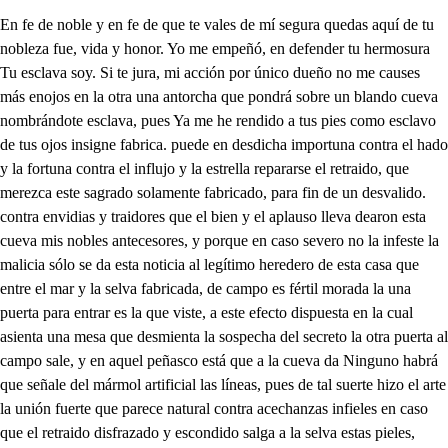
En fe de noble y en fe de que te vales de mí segura quedas aquí de tu nobleza fue, vida y honor. Yo me empeñó, en defender tu hermosura Tu esclava soy. Si te jura, mi acción por único dueño no me causes más enojos en la otra una antorcha que pondrá sobre un blando cueva nombrándote esclava, pues Ya me he rendido a tus pies como esclavo de tus ojos insigne fabrica. puede en desdicha importuna contra el hado y la fortuna contra el influjo y la estrella repararse el retraido, que merezca este sagrado solamente fabricado, para fin de un desvalido. contra envidias y traidores que el bien y el aplauso lleva dearon esta cueva mis nobles antecesores, y porque en caso severo no la infeste la malicia sólo se da esta noticia al legítimo heredero de esta casa que entre el mar y la selva fabricada, de campo es fértil morada la una puerta para entrar es la que viste, a este efecto dispuesta en la cual asienta una mesa que desmienta la sospecha del secreto la otra puerta al campo sale, y en aquel peñasco está que a la cueva da Ninguno habrá que señale del mármol artificial las líneas, pues de tal suerte hizo el arte la unión fuerte que parece natural contra acechanzas infieles en caso que el retraido disfrazado y escondido salga a la selva estas pieles, pueden encubrir su ser, Yo su manto he de llevar con lo cual dice que al mar te arrojaste, y que al querer detenerte porque fueras la que a toda remediaras, y para y para que libertarás, sus esclavitudes fieras, ciega con tu mismo llanto y con tus razones loca, te arrojaste de una roca, dejándome solo el manto y porque nadie este intento penetre, y porque no esté arriesgado, yo seré, quien te sirva el alimento no hay fineza que no deba, en breve tiempo a tu pecho cuando sólo se hubiera hecho para este caso la cueva fábrica era misteriosa, Dale el manto Toma el manto, que será seña muy propia. hoy mi que la lastimosa, por esos contornos. Quiera el cielo que tú Que no nos haga infelices. Quién la desdicha postrera. Mi vida daré por ti Serás fino? El más constante Temo. ¿Qué temes? Dante que no te olvides de mí Ese es fingido recelo. hace infeliz. Noble soy, Quiero bien. Amando es doy. Quién lo asegura tu cielo Pues vete fingir mi muerte. Fingiré de tal manera que yo mismo lo creyera, a por dejar de verte Adios, de hasta que acabo llegue de mi noble empeño Aquí esperaré a mi dueño Aquí volverá tu esclavo pues que de mis patrios lares, me roba injusta traición veré si en esta mansión, tendré sacros tutelares boveda, donde acredita el arte su perfección oculta hermosa región Quién te ocupa, ¿quién te habita por las seis claraboyas transparentes entran de rado seis nin Dríades que alternando cláusulas disponen un bayle, sardo con diversos lazos, y en tal proporción que acabando de cantar repiten la velocidad por las mismas claraboyas donde entran saliendo bellas Las driades las criades de aqueste horizonte, que entrado y en monte son flores y estrellas alegres venimos, sueñas bajamos dejando los ramos verdes besamos, su hermosa tristeza nos tray, obedientes y es justo que alientes con esta fineza. propicias queremos cuando nos invocas, dejar de esas rocas, los fijos extremos festejen suaves, sus dulces prisiones fragantes canciones. acaban de desparecer de Floridas aves sagradas críades, ninfas, que en los árboles vivís, palideces del enero, candidezes de abril ad pero ya volando de aquesta prisión salís a lograr lo que a la tarde le quedaré de lucir, Pero pues criante dijo que en este escollo, qué fin, es de estas bóvedas, puerta hoy para poder salir al campo el mármol pretendo levantar para que así forceja con la peña, vea mi curiosidad de la gruta que está el oloroso, con fin en el foro, para pero aunque cobrando alientos abrirla intento el mármol, abrir, no bastan todas mis fuerzas a correr los yerros, no vale mi industria en el caso de esta violencia, decid deidades que de este seño las lobregueces vivís, quella ignorando al día del centro de la tierra sale Habrá quién me ayude Vulcano en un carro de acero a qué tirandos Leones, que abortan Quién eres tú que piadoso fuego por ojos, mis voces llegaste a oír narices y canta Vulcano soy que ha intrepidos golpes de ardiente lo contra ambiciones funebre, armas sangrientas di, gobernando a mis ciclopes, con animoso ardid, de las nubes Júpiter pido asustar, y herir, pues del Etna en las bovedas los rayos encendí, reformando en la fábrica, licencia del vivir. y viendo que en las cárceles de este albergue Civil, no puedes de ese por sido torpes yerros abrir, a dar vengo a que corran fáciles, como materia vi lucha con el peñasco, de la robusta practica, le rompe y se descubre que sudando aprendí, la campaña verde, Ya queda abierto transito poblada de árboles, para poder salir a esas riberas fértiles, que matizan una que ahora verás de aquí Vuelve a deliciosa selva, subir en y dónde va buscándote, el carro por la voz infeliz dio criante, ejército de militares mil, ruido de cajas pero sin riesgo trágico, quedas segura aquí. aunque la noche orrisona vuelve a su mester se en tu centro traiga funesta lid, Qué furiosos los soldados me buscan? ¡Ay infeliz! que hombres y estrellas a un tiempo se conjuren contra mí, pero discordes, sin duda van volviendo contra sí, sus armas fraguando altos el vivo ardor de un motín, mientras en esos peñascos parece que llega a oír vientos repitan los vientos. puso En mares y en tierra. Arma arma, guerra, guerra. a los darme Y con desasosiego o fuego hiera el fuego el agua pues que las iras fragua arma arma, En vientos entierra guerra guerra. En fuego y en agua arma, arma arma, arma. A tanto tropel, a tanto Sangriento abismo Civil, suceda la noche que en tan horrorosa lo serán las tinieblas que lleguen a desir el furor desordenado noche, si merece el alivio de tus sombras saliendo a presidir, con el silencio, y el sueño que es tu opuesto genito, de lo profundo del coliseo va subiendo la noche sobre una le- chuza que no bate las alas hasta su tiempo y como su va desplegando su manto negro todo dibujado estrellas de suerte que cubra todo Noche, saliendo a la noche como bostezo oscuro de las frías cabernas, donde es el ocio morador confuso Tinieblas a esgrimiendo sobre el inquieto, pues que cegando a las luces en su tropiezo repidió su orgullo. ocupa sus horrores en él fácil estudio, con que el viento disuelve, la siempre vana, claridad que tuvo a del sueño apacible, a del silencio mudo a cuyos dos afectos de blandas plumas ocultó el arrullo, suspende su movimiento y empieza impulso descubre debajo de ellas dos niños el uno el sueño que estará sembrando adormideras, y el otro el silencio que tendrá una ave presa por el cuello con mano, no impidiendo su exercicio, que pronuncien su acero Sueño el sueño te responde como cuidado tuyo que sólo se compone de los descuidos que consiente el mundo. Si también habla el silencio que siendo tu atributo funestos idiomas, encuentra voces que ignoro el insulto. Desde la triste arena sueño que muerte el Leteo inmundo sembrando blancas flores helada nube de los ojos subo. suspendiendo a las aves sus canoros anuncios, a su y suspirando sombras endechas formo del horror que infundo diciendo todos juntos que la noche el silencio y el sueño visten delito los vientos que asombros arden, los campos que inundan sustos, Mas, pues ya salió la noche a ocultar, ya confundir con el silencio y el sueño o mala pie rayos de una injusta lid, vestida con estas pieles, que me podrán encubrir en la puerta de esta cueva procuraré distinguir, qué fin horroroso tengan peñascos y marina las voces; que antes hoy transmutase el teatro en el repetido sobre quién es habrá faroles encendidos enforma estando las luzes del Teatro confusas en la imitación de ser de noche y el foro será de marina para y pastores cantando y bailando y Bato, y selva villa nos rusticos Pues la noche alegre en nuestras cabañas, en glorias de tales sus astros dispara, vaya de fiesta de jubilo vaya Pues que la noche nos deja salir de muero cortijo, en busca del regocijo, cas siempre se aleja, de muero empescudamiento festejamos con mil sales a la gran deidad de Pales, bajo de nueso contento que la diosa nos envía Yo satisfecha, no esto Porque, Silvia? la curiosa andanza mía, de los montes en las cumbres arder encendidas seas, que importa que las veas, de no mudo a que santa Si por fantasticos modos temer tu perseño quiere vemos por si algo más sucediere, sin acordes bailemos cantando todos pues la noche alegre en nuestras te pastores, como bailáis cuando en esos montes veis las señas que no teméis? acaso las ignoráis, sabed que en aquesas playas, y en toda aquesta marina que está a sus costas vecina tiene estos atalayas, para que en toda ocasión de peligro evidente o público delincuente se niegue la embarcación al pretenda salir de esta isla, esto supuesto nuestro príncipe ha dispuesto prender buscar y ni quirir, a una mujer que hoy llegó a esta arena desde gracia y aunque hay que en su desgracia dice que al mar se arrojó? ay diversos pareceres y en esta contrariedad, por guardar su libertad la buscan esas mujeres que entre confusos el amores nuestra piedad solicitan, y el hallarla facilitar acaso viereis, pastores a una mujer peregrina que fugitiva y ansiosa se oculta temerosa desdichada camina Detenedla, suponiendo a toda que a todas nos libertáis a aquesta mujer halláis, Ved, que buscando, y volviendo vamos de día y de noche por entre troncos y penas sin él vayan de las dueñas, y sin él para del coche. Advertid que la buscamos, para común libertad. Válganos, vuestra piedad cuando infelices lloramos, y qué donosas plegarias, Tirso, yo me embobo al verlas, más brillan que las estrellas y pues que las luminarias de estos faroles que vemos nos ayudan a buscalla, no hay tal como empescudarla, todos juntos la busquemos. por diferentes partes Amor, suspended, zagales, de inútil cuidado la llama caduca, acento del amor que apagan mis flechas al aire violento que celan mis plumas cruzando los dos Proseguid, pastores aire con movim, de paso