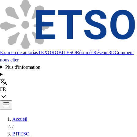
Examen de autorías
TEXORO
BITESO
Résumés
Réseau 3D
Comment
nous citer
Plus d'information
FR
Accueil
/
BITESO