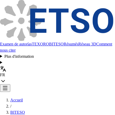
Examen de autorías
TEXORO
BITESO
Résumés
Réseau 3D
Comment
nous citer
Plus d'information
FR
Accueil
/
BITESO