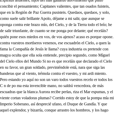
Espíritus ardientes, hijos del más gallardo atrevimiento que pudo concibir el pensamiento; Capitanes valientes, que tan osados fuisteis, que en la Región de Paz Guerra pusisteis. Quedaos, quedaos, y solo, como suele salir brillante Apolo, déjame a mi salir, que aunque se oponga contra este brazo mío, del Cielo, y de la Tierra todo el brío; he de salir triunfante, de cuanto se me ponga por delante; qué receláis? quién pone esos miedos en vos, de vos ajenos? acaso es porque opone. contra vuestros mortíseros venenos, ese escuadrón el Cielo, a quen la fama la Compañía de Jesús le llama? cuya industria os pretende con magya oculta que ella sola entiende, precipio segundo, como Míguel del Cielo ellos del Mundo Si no es que receláis que declarado el Cielo en su favor, un gran soldado, previniéndole está, nara que siga las banderas que al viento, trémola contra el vuestro, y mi ardi miento. Pero estando yo aquí no son un varo todos vuestros recelo er todos los C n de po ma esta invencible mano, no saldrá vencedora, de más escuadras que la blanca Aurora recibe perlas, riza el Mar espumas, y el viente cortan voladoras plumas? Corrido estoy de que la pompa mía mi Imperio Soberano, así desprecié ufano, el Duque de Gandía. Y que aquel explendor, y bizarría, conque arrastro los hombros, y los hago que soliciten su mayor estrago, como la simplicilla mariposa, ese mismo le sea, antorcha luminosa, conque patente vea sencilla la verdad, y sin segundo viva en el Mundo, como muerto al Mún Tú misma pena amigo, es hoy la pena mía. Pues mi mal escuchaste, porque no me le alivias, Ay Mundo! porque temo, no sé si te lo diga, que ande salir en vano todas nuestras porfías. Si yo te favorezco, abrá quien no se rinda? y si tú me acompañas, abrá quién tenga vida? Serás leal conmigo? Mucho me Jesobligas cuando eso mi preguntas? quien si no yo apadrma tus altos pensamibatos? Ya sé que a mis fatigas, ninguno como tú; el hombro Mundolrdica? Buscando al Mundo vengo, que estoy aquestos días, siendo el Placer, mas triste que parto sin torrijas. Allí dos vultos veo, que apenas se divisan; gran falta es en un hombre el ser corto de vista. Es verdad, mas legosas están ya de tal guisa, que solo de mirarlas harán echar las tripas. Que es ver muy remilgada a Doña Hipocresía; hacer dos mil pucheros, con su boca fruncida. Teniendo en cuerpo muerto, el Alma con cosquillas: que es ver como en su coche se engueca, y repantiga, la madama soberbia, llevando muy contrita, (tanto el no poder puede) a su estribo a la envidia, Que es ver cantar a vuelos a Doña Fantasía; y jurar que desciende de las siete Cabrillas. Y que tiene una sangre más cándida, y más limpia que la Estrella de Venus, alabanza tan digna. Que de lo mismo que ella; se precian las morcillas: Mas dejando estas cosas, que aún cansan repetidas, y hablar de los ausentes, es poca cortesía. Quiero ver quiero ver quien son estos, que para tales vistas, me adado el Desengaño, de lumbres cristalinas, estos antojos: ala: que tal? por vida mía dígame que parezco? que en la moneda misma les pagaré: que miro cosas tan peregrinas, que el mismo que las tiene se espantara de oírlas. A quel parece el Mundo; mas no es como le pintan, ni aún como yo le busco, querara sabandija! Lo que es el corambovís, no hay más que me le pidan; mas las entrañas tiene, como enjambre de abispas, Parece, una manzana muy arrevoladica; mas con gusanos tiene toda el alma podrida. Pues el Diablo es el otro, que valiente partida para hacerlo albazea, aunque hoy tales se estilan que el Demonio con ellos, es una niñeria. Fuego de Dios que zancas, parecen de gallina, así son las narices de alguna que me mira. Aquí al Placer tenemos, que para que me asista, será buen compañero. Es verdad, mas la envidia conque nuestros lazos, el Desengaño cuida, le ha dado unos antojos, de tan aguda vista, que penetra con ellos todas nuestras malicias, y ha de huir de nosotros. Pues eso te fatiga? Pues qué? hallarás remedios En mi industria no fías? Ya le Mundo que suelen poder más que las mías, tus vivas diligencias. Así es bien que lo digas, sígueme, y diligente lo que yo hiciere imita. Seré tu sombra en todo. Y labrá quien nos mira, que el Demonio, y el Mundo puede a prender dalicias. . Oh santo De engaño! ruego al Cielo que vivas, mas que un a suegra? es poco; y es esa muy ruin vida. Vive más que siennecios, puestos en terdala, poque me hal dado en estas lumbreras cris Un Mirador, que tiene las más extrañas vistas, que han cenido mil novios, en su primera vista. Señores míos, quieren ustedes que les diga, algunas cosas buenas, que desde aquí se miran? Guarda Pablo: no hubiera en dos mil costanillas, para tirarme, navos, para matarme, chinas, Llega por ese lado. De mi cuidado fía. Sígueme el movimiento. La traza es peregrina. Al decir las verdades; a todos sabe a almibar, mas al oírla, todos, la tienen por de acibar. Ya es hora. Ya te sigo. Que atodos sea tan linda la propia tatadura? Lleguemos pues De prisa. Lindamente so hecho. Sal me con la leca. Así del Desengaño, quedará desmentida la vana diligencia; sino digo la envidia. El Mundo, y el Dimonio, con diligencia viva así la vista a todos, del Desangaño quitan. No sé lo que metengo. Ni habrá quien te lo diga. Estoy en otro Mundo? Yo soy el que soña. Placer amigo mío. Plecer del alma mía. Aquí estabáis vosotros, y no me habláis. Tenías tan robado el sentido, y el alma tan sin vida, que no ojas, oyendo, m y mirando, no vias. Tienes razón, que he estado; con tales santasías; que de Placer, apenas me quedaba una pisca. Qué hay por acá de nuevo? Amigo, gran desdicha. Puedo servir yo en algo. No hay duda que podías. Pues alto, aquí estoy presto. Con eso nos cautivas. Pues amigos al Arma. . Al arma todos digan. Seguiré vuestras voces, y yo daré las mías, porque el reñir callando, es cosa desabrida. Lograré mis intentos. No habrá quien me refista. Vengaré mis agravios. Seré irritada Idra. Pues amigos al arma. . Al arma todos digan. . Y yo veré en que paran aquestas valentías, n enojarme mucho, que la pachetra mía, por los cuidados de otros podo fastidio pilla. Ya la razón turbada! va la atención dudosa! ya los sentidos muertes! y las potencias locas. Sin firmeza el discurso! sin cláusulas la boca el Alma entre mil dudas! la vida entre mil sombras! Un mar es combatido, dereperidas olas, el triste pecho mío: y el Alma tuidadosa, en tempestades tantas, sin advertir se engolfa. Ya los abismos mira! ya con las nuves toca! el viento ya la burla! el mar, ya la sozobra, y ya se considera la inquieta, y temerosa, Pobre barquilla mía, entre peñascos rota. Mas pues que de Isabel la Muerte lastimosa, es norte que te enseña, el fin de tu derrota. en ella pon la mira, a ella atiende sela: te sarvitán de estrellas, sus clarísimas sombras? cierra el oído atento a la voz engañosa, de las dulces Sirenas; y con orejas sordas, atiende al salvamento, con la mano en la sonda, que corres gran peligro: hallándote ha deshnora, Sin vela desvelada, y entre las olas sola. Perdóneme, Señor, mío, tugran Misericordia, mi atrevimiento, y sea de los hierros que forja el fuego en que me abraso, disculpa vencurosa, Que no hay deseos cuerdos, con esperanzas locas. Válgame el Cielo! qué miro! no es esta aquella belleza que me pintó el Desengaño? no hay duda, puesto que aquella; ni puede tener segunda, ni lo puede ser aquesta. Señor, cuando los deseos, que toda el Alma me cuestan, habéis de templar? queriendo que por medio mío sea, tu Nombre en salzado, en todos los términos de la tierra. Ajeno de mí me siento; tan absortas las potencias, me tiene beldad tan rara; que estoy de creer muy cercan, aunque la miran los ojos, que me la finge la idea, Mas. Señor, las fuerzas mías, para tan gloriosa empresa, yhabéis que son cortas, dadme ayuda tanta que pueda quedar, para gloria tuya m esperanza satisfecha. Rayos de beldad despide de su semblante, uriera de asombro quien temirara, sino fuera vida el verla. Mas pues de vuestios savores son esperanzas muy ciertas el desearlos. Oh cuando llegará feliz aquella hora, en que las ansiasnía descansen en glorias vuestra Parece que no me ha visto, o lo disimula atenta. Aquí está el Duque, Francisco; oculta correspondencia, entre los dos puso el Cielo: que así el verle me delcita, No me mira? Ya le hablara, pero no será prudencia que comience yo, Sin verme pasa de largo, Y hubiera quien, lo que siendo agafajo, por lisonja lo tuviera. Ella me deja, y se va, y toda el Alma me lleva. Disculpárame con el mi humildad, y su grandeza, Pues no se ha de ir, señora, que aserlo mío, lo fuera del Mundo, y fuera del Mundo el ser vuestro gloria inmensa. No os vais porque al Alma mía le ha de costar la ida vuestra todo el sosiego: que todo, solo en vos tenerle espera. Desde el instante primero que os vi llevó tan impresa vuestra perfección el Alma, que ha serlícito pudiera presumir de perfecciones, en fe detener las vuestras. Qué Deida?! qué resplandor! que oculta divinafuerza en vos deposita el Cielo? de que sagrada influencia, Decendieron a vos rayos, de astividades ten nuevas, que dejan saña la visa, y abrasan el Alma en ella? Pues que sois Sol, ilustradme, gujadme, pues lois Estrella, abrasadme, pues sois Fuego, a la noche oscura, y ciega. De mis errores, sed Luna, Lira sed, y trompa hueca, acuyas voces el Alma; (o va dulces, o tremendas) salga del pasmo en que vace, o bien dormida, o mal muerta. Goce yo de la ventura que en vos goza el Mundo, y sea el no merecerla yo rogador al merecerla. No mi indignidad señora os esquive, ya que en ella, o mi dicha, o vuestro agrado, el desearos me deja. Seré Imán, a vuestro Norte, seré a vuestros rayos, Cera, Mariposa, a vuestra llama, y Esclavo, a vuestras Cadenas. Vuestras palabras señor, más perdone vueselencia: que la obediencia me llama, y es primero la obediencia. . Fuese: y déjome: estoy loco, no se qué hacer, seguirela, (rara urbenidad; que así, la urbanidad atropella.) Seguírela, pues que nadie, conmas imperiosa fuerza puede llamarla, que amí me arrastra ya su belleza. Seg