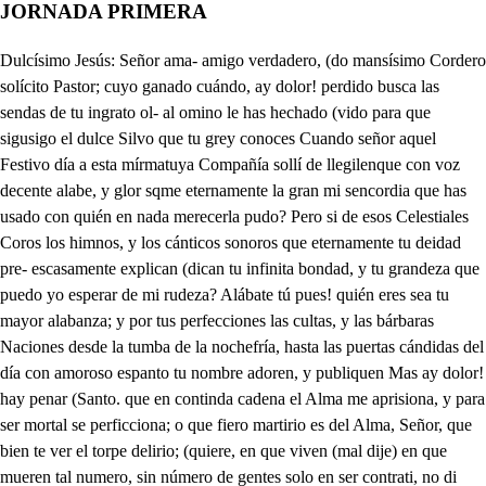
JORNADA PRIMERA
Dulcísimo Jesús: Señor ama- amigo verdadero, (do mansísimo Cordero solícito Pastor; cuyo ganado cuándo, ay dolor! perdido busca las sendas de tu ingrato ol- al omino le has hechado (vido para que sigusigo el dulce Silvo que tu grey conoces Cuando señor aquel Festivo día a esta mírmatuya Compañía sollí de llegilenque con voz decente alabe, y glor sqme eternamente la gran mi sencordia que has usado con quién en nada merecerla pudo? Pero si de esos Celestiales Coros los himnos, y los cánticos sonoros que eternamente tu deidad pre- escasamente explican (dican tu infinita bondad, y tu grandeza que puedo yo esperar de mi rudeza? Alábate tú pues! quién eres sea tu mayor alabanza; y por tus perfecciones las cultas, y las bárbaras Naciones desde la tumba de la nochefría, hasta las puertas cándidas del día con amoroso espanto tu nombre adoren, y publiquen Mas ay dolor! hay penar (Santo. que en continda cadena el Alma me aprisiona, y para ser mortal se perficciona; o que fiero martirio es del Alma, Señor, que bien te ver el torpe delirio; (quiere, en que viven (mal dije) en que mueren tal numero, sin número de gentes solo en ser contrati, no di erentes, como en el Mundo viven? Ya los que el baño celestial reciben del Sagrado Bautismo, del ciego barbarismo, sino apruebanlas obras las imira. Y de la Antoro a dela Fesagrada tan tivia está la liz, tan apagada, que los pueblos (ristianos sino lo son, partón de paganos. Y las obras, que aan de pregonar la lev, Ya que vivían son el más cierto indit de que su Dios en ellos o su vicio. Pues qué diré, Señor cuando el dese que en la mitad de azón poseo de tu mabar de tu deba asglorio me tueá la memoria La ignorancia, el error, la idolatria en que viven, o mueren aporfía tantas Naciones, tantas al mas tuyas. como pueblan los llenos de ese Mundo solo para obras buenas infecundo Que aquellas Almas, ay Señor que fueron aliento de tu espíritu sagrado, y objecto de tu amor, y de tú agrado, y para ser, se hicieron reparo de las Sillas que perdiero Los ingratos espíritus: que esas, con bárbaros ejemplos dediquen Aras, edifique Teplos; quemen Aromas; y consagren Cul- (tos a sacrílegos bultos del infernal Dragón que disfrazado en famas mil, que aún la razón condena, pide ser adorado, y lo consigue; hay pena; con infinitos daños de tantas Almas, como tiene en- gaños. Segunda vez no en agua, en fuego sí, de más ardientefra- gua como siempre será, y es, el pecado, el Mundo está anegado. No mira el Solen su veloz carrera ni el Mar baña rivera, ni peina e Viento pluma, ni pez corta en la Mar la blanca espuma, donde mires, Señor, iminaculado el corazón del hombre que has criado. Pues en que a de parar tal desvarío? o se ha de llegar tiempo, Señor mío en que abiertos los ojos llore el hombre su mal, y tus enojos? Ase ahorado, o quiede el Occeano infinil que procede de tus misericordias? da depon el Arco conque tiras tu rigor las viras, Soñor el Arco de concordias on Flechas de Amor, y de dul- curas; penetra el corazón de tus criatu ras. Arda el Mundo en tu Amor, el pecho humano, un volcán sea de tu gaero fuego, abra los ojos el que yerra ciego, adore firme el que procende vano. Nazcan flores diviras, donde brota van ásperas espinas, sople suave el céfiro templado donde bramaya el Aquisón habrado; y las iras del Mar embravecidas, miremos convertidas, en riquisimas fuentes de llanto de unos ojos penitentes. Lleguese el tiempo, pues, el Mu- do goce en tanta desventura, de Ventura. Cese una vida tan profana, y Vana. Cómo entre engaños la entre- Tiene. (tiene, y Cuando esta gente desterrada. Errada. Ah de vivir apercevida. Vida. Si hoy amas males se apercive, y Vive: Quieres Señor borrar el nombre Al Hombre. Para su desconsuelo, en este En este suelo. Parece que mis voces mene- voca el ano en esa roca, o con ellas Cosa se entro ̱u . Ventura vana tiene, errada vida vive el hombre en este suelo, ay de mí! Quién oyó. Yo. n. Válgame el Cielo. La vana gloria de la vanatio No sé que por mi apasad ni sé qué impulso secreto en el corazón me pone un saberano consuelo. Quién será aqueste prodigo aqueste milagro bello, que el corazón me a robado como antiguo, y como nuevo n. Parece que con su vista se han llegado a mis deseos, una segura esperanza, con un celestial sosiego. Qué modestia, y que dona que compostura, y que aseos, que honestidad tan oarbosa, y que beldad tan del Cielo. Si el era quien a mis voces le repetía los ecos? Gran ventura si unos fueran de los dos los pensamientos. Sin duda fueren sus voces, las que las mía liguieron; gran dicha siba los dos fueran concordes lo instrumentos. Quisier hablarle, y las ve me las detiene el respeto. Quisidia hablarla, y lo dudo arrolose, y no me atrevo. Sacallo falto a lo urbano, si hable esojo al silencio, o me ve Ella use deja, ce s hacer? valo ame el Ciel le tendrela: gran Brod mbro bello, dulce encanto, grande enigma, belo hermoso, que muestra, y que oculta un Cielo. Beldad cuvos explendores, (hijos en fin de un gran fuego) ciegan la vista, y apagan los más vivos pensamientos. Nuevo milagro en el Mundo, aunque abras de ser por serlo; como milagro, admirada, y inquirido como nuevo. Tú que con arte escondido sabes unir los extremos del donaire, y la modestia, de la virtud, y el cortejo. Quién eres? que aunque quien eres con verte estoy conociendo el saber decirlo, solo a ti es concedido hacerlo. No me respondéis? Gran Duque. A pártate ahora necio. Solo este Duque Cartujo trata al Placer con despego. No habláis? Pues por estas pocas, (no tiene un guijarro menos) que si se esconde el Placer? Ea cese ya el silencio. Hombra de la mala trampa, que debes sosún sospecho de ser hijo de la sombra, pues del Plaber que risueño te busca, huyo y buscas a quien ni el retro te avuelto. Lo que estás viendo preguntas, eres tú como el enfermo que al Doctor le preguntaya señor me duele el gergüero Si ella por torl junzara, vaya con Dios, fuera monos, porque encubres me advandeza de aquese cuerpo que mentiras dice un sastre; que hace preguntas un necio, que suspiros da una Morja, que dice una vieja cuentos, que tiene un rico quejosos, y que un linajudo abuelos. Porque lo primero eres Valenciano Caballero, que no hay más que ser, después de haber sido Padre Eterno. Eres Duque de Gandia, Marqués de Lomvay Excelso, Trece del Orden Ilustre, del Santo Apostol Gallego. Menino un tiempo en Palacio; Virrey glorioso, otro tiempo Catalán: y sobretodo que en ese invencible pecho la sangre del guinto Carlos, sus glorias está latiendo, eres en fin. No prosigas Flacer, que dejas de serlo, y pasas ha adulación. Hay más donoso embeleco? Dígame Doña Melindre quién la mete a usted en eso? Pregúntale este otro, y calla, y viene adarme consejos, Vete, pues. que me replace, no hemos de reñir por ello; digo que me voy, y digo que voy a acabar el cuento en casa de uno que ha dado en que es grande Caballero, y si él se enojaré digan que yo soy el majadero. Es posible que no alcancen por cortesta mis ruegos que merespondáis? sin duda incluye grande misterio en vos, o ermirgras se enigma, tan desviado sinci Ea po En vano intentas señor lograr tus deseos, porque no ha de responderte. Saber la ocasión deseo. La pregunta es que le haces, Pues qué tiene? Por que siendo que te diga quien es, tiene propósito firme hecho de no hablar de si dejando a que sus procedimientos sean la voz que publiquen el milagroso Portento. Y el soberano prodigio que en ella a incluido el Cielo a tus ojos, pues pregunta lo que miraren, y en ellos tendrás el seguro informe que pretendes, advirtiendo; que sus obras no has de verlas con el sentido grosero de los ojos de este Mundo; sino en el puro reflejo que reverberán miradas en los Cristales del Cielo. Es como el Sol, cuyos rayos aunque de influencias llenos entrega al Mundora su vista nunca quieres concederlos, Y si en el Cristal concede, una breve sombra de ellos, es por ser del Desengaño, sin bolo claro el espejo. Con tus voces Desengaño, llenas de tantos misterios, han desmayado, y crecido, mis esperanzas a un tiempo. Porque quien de tal milagro no querrá ver los secretos, y quien tan clara la vista puede tener para verlos. Pero supuesto que tú, tan informado, y tan diestro estas en quien es, que de ella, hablas con tan grande acier A ti Desengaño, a ti, con mi pretensión apelo; sácame de dudas tantas, Arelo, señor, arelo, escucha pues. No prosigas, que serán tus voces riesgo donde la Humildad peligre, Humildad amiga. El Cielo Compañía de Jesús te guarde. Saber deseo. Dónde vas? Vengo por ti. Qué me quieres? Qué te quiero? Sígueme, Dónde me llevas? Segura vas. Yo lo creo, pero estaba aquí gustosa. Suele ser dulce el veneno? No te entiendo. No lo extraño. Tuya soy. Asilo creo? y por eso estas segura, Gran señor oisarde os el Cielo Desengaño, cua me enseñas de lo que he visto? Al momento señor; que de sus costumbres, te quise harler un diseño. Humildad que desde niña es a contiduo Maestro se la llevó rosplando con pruden somo acuerdo, que su Humildad peligraba si escuchaba sus empleos, Gran prudencia; Pasma a el Mundo. Rara obediencia; Es portento. Gran prevención; Es milagro. Fortaleza grande! ̱. Es cierto. Responde pues a mi duda, que es mayor cuanto más veo. Digo señor: si es que puede decirse lo que es inmenso, Esta hermosura divina gran señor, que como hechizo por los ojos se te ha entrado a robarte tus sentidos. Compañía de Jesús, es su nombre, peregrino consejo de su Gran Padre, que conociendo advertido. Ser obra del Cielo toda, prudentemente; no quiso, que a obra celestial, se dieran terrenales a pellidos. Derogándole los fueros al común usado estilo del nacer nació, Gigante, gran don del Cielo que quiso, Anunciarla, y defenderla de un en vidiose peligro, conque al nacer la esperaban, o la emulación, eel vicio. Apenas dos Lustoos tiene; pero en ellos a inclado. (siendo su veldad sus obras) belleza de muchos siglo Es un Sol, es una Luna, es un Fénix, es un Rob, es una Trompa, unas bira que al Mundo, del Cien vino. Y como slamantes suelen los rayos recién nac