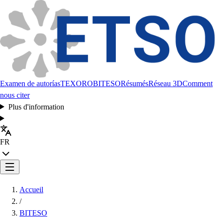
Examen de autorías
TEXORO
BITESO
Résumés
Réseau 3D
Comment
nous citer
Plus d'information
FR
Accueil
/
BITESO