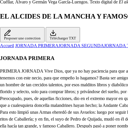
Cuéllar, Álvaro y Germán Vega García-Luengos. Texto digital de
El a
EL ALCIDES DE LA MANCHA Y FAMO
Proposer une correction
Télécharger TXT
Accueil
JORNADA PRIMERA
JORNADA SEGUNDA
JORNADA 
JORNADA PRIMERA
PRIMERA JORNADA Vive Dios, que ya no hay paciencia para que andemos de esta suerte por un loco. Pues ya lo hicimos empeño, es fuerza continuar la empresa. Qué parentesco usted ni yo, Padre Cura, tenemos con este necio, para que empeño lo hagamos? Basta ser amigo nuestro, y ver por esos caminos A Paga do va con su locura expuesto a que le suceda alguna infeliz tragedia. Cierto, que me admira ver que un hombre de tan crecidos talentos, por esos malditos libros y diabólicos enredos de Caballeros Andantes, así haya perdido el seso. Aplicose a esa lectura con tan crecido desvelo, que de su hacienda vendió lo más florido y selecto, solo para comprar libros; y privándose del sueño, por estar continuamente embebecido, leyendo libros de Caballerias, gino a traerle su embeleso a la desdicha de que perdiese el entendimiento. Preocupado, pues, de aquellas ficciones, dio en el extremo mayor en que loco ha dado, y fue armarse Caballero Andante, e ir por el mundo amparo dando, y remedio a todo menesteroso, y deshaciendo los tuertos que a cualesquiera doncella malandrines hayan hecho; la Andante Caballería resucitando con esto; y volviendo a darla el grande brillante explendor excelso que (según él comprende) tuvo en los pasados tiempos. Para esto limpió unas Armas eheredó de sus Avuelos: luego por seguir las reglas Caballerescas, gran tiempo estuvo pensando el nombre que se pondría, supuesto que el mudar el nombre era preciso, según aquellos ritos de Caballería; y en fin, el suyo de Pedro de Quijada, mudó en él de Don Quíjote, añadiendo el sobrenombre de Mancha, pues le pareció que en esto gran honor daba a su Patria, porque vieran el aprecio que de ella hacía tan grande, y famoso Caballero. Después pasó a poner nombre al Caballo, y discurriendo uno significativo y misterioso, supuesto que él quería que el tal nombre declárase (raro empeño!) que había sido rocín, y ya dejaba de serlo, le puso el de rocinante: y hecho esto, se fue luego del Lugar, sin dar a nadie noticia de sus intentos. Pasados muy breves días, le trajeron medio muerto, de una gran zurra de palos que ciertos hombres le dieron. Curose, y dejando a todos descuidar por algún tiempo, volvió a escaparse otra vez, llevando por Escudero a Sancho Panza, vecino suyo, del que ya sabemos tiene, aunque rústico, alguna malicia, y algún ingenio. Yo obligado, pues, del llanto, la pena y el sentimiento del Ama y Sobrina de nuestro Hidalgo, y también viendo que en no hablándole en las cosas Caballerescas, discreto sabe discurrir con grande, claro, agudo entendimiento, (y esto en cualquiera materia) venir en su seguimiento determiné, y reducirle a su casa; para esto os pedí me acompañaséis: Y pues hasta ahora habemos hallado noticia del camino que lleva, es cierto no hay razón de desistir del intento que traemos. Decís bien, y nuevamente acompañaros ofrezco. Esta es la maldita Venta, en donde el manteamiento me pegaron; no he de entrar en ella, aunque estoy muriendo de hambre, que ya parece que por los aires me veo hecho una ola de mar, ya bajando y ya subiendo. De acordarme solamente, me duelen todos los huesos; más mejor será cantar para divertir el miedo, engañar el hambre, y conseguir llegar más presto. Mi mujer tiene chiste, tiene donaire, y sobre todó tiene muy buenas partes. No es aqueste Sancho Panza El mismo es, vive el Cielo 2. Oh amigazo Sancho Panza? Qué miro? maldito encuentro es este, que son el Cura y el Barbero de mi Puebro: quié