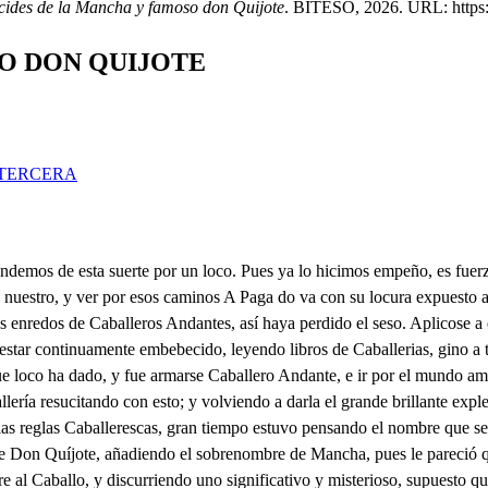
lcides de la Mancha y famoso don Quijote
. BITESO, 2026. URL: https:/
SO DON QUIJOTE
TERCERA
n diablos los trajo acá? Padre Cura? Seor Maestro? A dónde bueno? A buscar a tu Señor: dinos presto donde queda. Fuerza es negar aquí como un perro: ahi queda ocupado en una diligencilla, que es cierto, que si sale bien con ella, le ha de valer más que un Reino; pero no puedo decir la que es, porque el secreto ler ofrecí, y todos los Panzas cumplimos lo que ofrecemos. Pues Sancho, si no nos dices donde queda, creeremos que le has muerto por robarle, y te haremos poner preso. Pre qué? Preso. Dios mos libre; pues qué, siendo yo Manchego, creéis que robar o matar pueda a nadie? Ademas de eso que soy Sancho, y mi apellido es Panza, y en ningún tiempo robó ningún Panza a nadie. Pues di donde queda. Eso lo diré, solo porque le he muert no creáis que Mi amo queda en esta Sierra, que es la Morena, en lo espeso, y más oculto, en camisa, imitando a Beltenebros en la aspera penitencia; y al Toboso con un pliego me envía ahora, para que se le dé a Aldonza Lorenzo, que es su Dama, y es la hija del seor Lorenzo Corchuelo; aunque mi Amo dice, que es. Princesa de gran cuento; y la llama Dulcínea del Toboso: y también llevo una libranza de cuatro Pollinos, para que luego su Sobrina me los de; porque en un fatal encuentro a mi Rucio me robaron, y aqueste es todito el cuento. Y dónde la carta está? Aquí la llevo en el seno, y tengo de hacer copiarla, porque en un líbrito viejo de memoria la escribió mi amo. Yo copiarla ofrezco, y de buena letra, Sancho, Pues allá va; mas qué es esto? Vive Dios, que la he perdido: maldito yo; por mi abuelo, que me he de arrancar las barbas. Sancho Panza, pues qué es eso? Qué ha de ser? pobre de mí, que aquí en uu instante pierdo, de una mano a otra, cuatro Pollinos, que era el que menos más corpulento y hermoso, que un grandísimo Camello. Pues por que los has perdido? Maldito sea mi seso: porque el pliego se perdió. Y te acuerdas del contexto de la carta? Si señor. de aqueso muy bien me acuerdo. Cómo decía? Escuchad, que así era el escomienzo: muy sobajada Señora. Qué es lo que hablas, majadero? muy soberana Señora, diría. Pues eso mismo digo. Prosigue. Dempués decía estotro, y aquello, y te amo, y ya se ve, porque sí, y ni más, ni menos; y a lo último acababa, dempués de mil cumplimientos, con el Caballero de la triste Figura. Bueno; estremada iba la carta. Yo, que así decía creo: que haya yo perdido así por siempre cuatro jumentos! Voto a un canto. No te aflijas, que como a los dos al puesto nos quieras llevar adonde tu amo está, yo te ofrezco hacer, que nueva libranza te haga tu amo. Si eso me ofrec de al hora llevaros allá prometo. Pues vamos, tú irás delante, y a tu amo dirás que el pliego entregaste a Dulcínea. Deje usté a mi cuenta eso. Ahora es menester Maese, disponer, que ese Ventero un vestido de mujer nos preste, porque ya el medio he discurrido de que traer engañado logremos a Don Quíjote. Pues vamos. Hay miis perdidos jumentos! Aita y fermosa Señora, de las hermosuras nata, de las cuitas te enternece de esta pecadora alma, que (en aqueste purgatorio est penando sin causa. (cho? Qué es lo que habrá hecho mi San- porque el diablo de la carta a él se le olvidó el pedirla, y a mi olvidóseme darla. Señor? Sancho mío, dime, quién te ha prestado las alas? Qué alas? Con las que has ido y vuelto, que esta mañana saliste de aquí, y ya vuelves. Yo, señor, he ido en volandas, y venido del Toboso, sin saber quien me llevaba. Eso no me causa espanto, que el Encantado