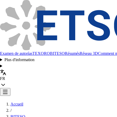
Examen de autorías
TEXORO
BITESO
Résumés
Réseau 3D
Comment no
Plus d'information
FR
Accueil
/
BITESO