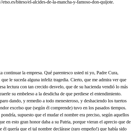
/etso.es/biteso/el-alcides-de-la-mancha-y-famoso-don-quijote.
r que trata de mis cosas, lo habrá hecho. Mas dime, hijo mío, acaba: viste a aquel prodigio hermoso, dulce hechizo de la Mancha? A aquella alta Princesa, molde de vaciar Damas? En fin, a mi Dulcínea del Toboso soberana? A Aldonza Lorenzo vi, que así en el Lugar la llaman. Sí, hijo, con ese nombre está ella disfrazada: mas dime, estaba bordando alguna empresa extremada para este su Caballero? Al menos haciendo sartas estaría de oro fino. Ni uno ni otro haciendo es taba, Pues qué hacía? Garvillar trigo con muy linda gracia. Era rubión o trechel? Ahora quieres me parara a mirar qué trigo era? Y qué hizo de mi carta? La carta yo la perdí, o quedó acá, porque hallarla no pude, mas como yo en el magín la llevaba, la noté, y un Sacristan. me la escribió de extremada letra. Y ella la leyó? Allí me mandó dejarla encima de unos costales. Qué discreta y qué bizarra! para leerla más despacio lo haría; y di, exhalaba su boca un olor sabeo, como a ambrosía o a algalía? No lo sé; lo que yo fue, que a ajos apestaba. Es que estarías borracho sin duda alguna; y di, cuantas preguntas te hizo de mí? No me preguntó palabra, mas yo la dije. Di, pues. Aunque ya Sancho tardaba tanto en traer la noticia de donde su Amo quedaba, hacemos mal de apartarnos una distancia tan larga de adonde él nos dejó. Nunca aventuramos nada, que pues venimos siguiendo el camino de las ramas que él cuando se fue dejó por fija señal sembradas, ellas nos llevarán donde Don Quíjote y él se hallan: mas aquí están, escuchemos ocultos lo que ambos tratan, y luego nos vestiremos los disfraces. Que con tanta priesa quiere Dulcínea que luego al Toboso vaya? Sí. Pues yo no quiero ir. Así a su precepto faltas? Altibos robustos troncos, cuyas copas elevadas, de luceros y de estrellas son tapetes de esmeralda: Soberbios rudos peñascos, que con dureza irritada, duraciones apostáis a las esferas sagradas: Bella bulliciosa fuente, que por tardes y mañanas Sabes reír mi desdicha, Sabes llorar mi desgracia; pues tantas veces mi pecho testigos de mis desgracias os hizo, una vez piedad halle en vosotros, pues tantas crueldades halló en las gentes: Y en fin, con piedad, o saña, o concededme la muerte, o dad alivio a mis ansias. Di, Sancho, no oíste suspiros y quejas? Quién las formaba, allí está suspenso. Este, si el discurso no me engaña, algún Caballero es, que aquí llorando se halla, ya ofensas o ya desdenes de alguna fermosa ingrata; mas así espero saberlo. Caballero a quien con tanta crueldad trata la suerte, como ese traje declara, el oiros suspirar vuestras penas, desearlas saber me ha hecho; y así os pido, que aquí de vuestra desgracia me deis noticia, que os juro, y doy la mano y palabra (como Caballero Andante) de remediar vuestra ansia, si remedio hay y si n ayudaros a Rara visión! Caballero, aunque sé por cosa clara, que no hay a mi mal remedio, por pagar la cortesana atención vuestra, os haré Sabidor de mis desgracias: mas os pido no rompáis, por ningún pretexto o causa, de mi narración el hilo, pues si lo hacéis, aunque haga más esfuerzo, no podré proseguir. Como una estatua estare, decid. Oigamos. Este y mi