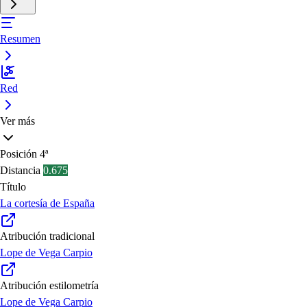
Resumen
Red
Ver más
Posición
4ª
Distancia
0.675
Título
La cortesía de España
Atribución tradicional
Lope de Vega Carpio
Atribución estilometría
Lope de Vega Carpio