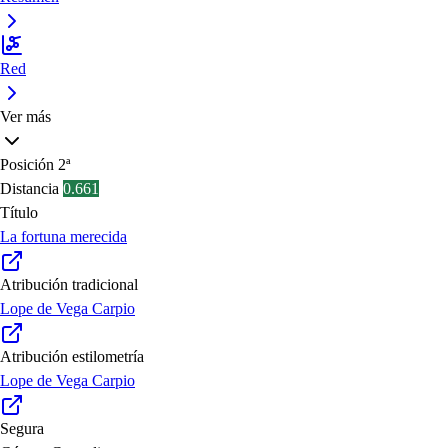
Red
Ver más
Posición
2ª
Distancia
0.661
Título
La fortuna merecida
Atribución tradicional
Lope de Vega Carpio
Atribución estilometría
Lope de Vega Carpio
Segura