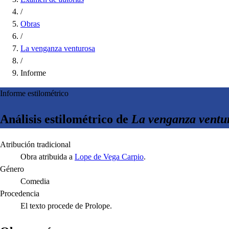
/
Obras
/
La venganza venturosa
/
Informe
Informe estilométrico
Análisis estilométrico de
La venganza ventu
Atribución tradicional
Obra atribuida a
Lope de Vega Carpio
.
Género
Comedia
Procedencia
El texto procede de Prolope.