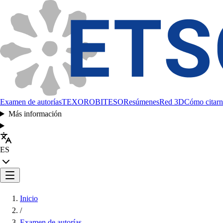
Examen de autorías
TEXORO
BITESO
Resúmenes
Red 3D
Cómo citarn
Más información
ES
Inicio
/
Examen de autorías