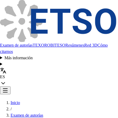
Examen de autorías
TEXORO
BITESO
Resúmenes
Red 3D
Cómo
citarnos
Más información
ES
Inicio
/
Examen de autorías