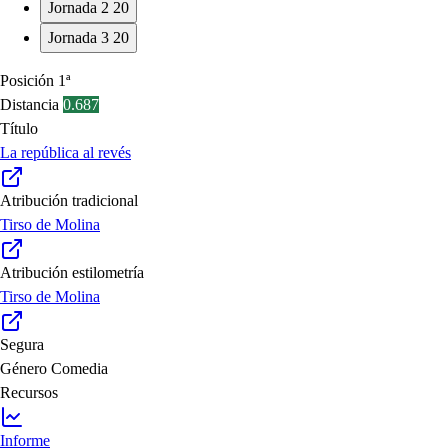
Jornada 2
20
Jornada 3
20
Posición
1ª
Distancia
0.687
Título
La república al revés
Atribución tradicional
Tirso de Molina
Atribución estilometría
Tirso de Molina
Segura
Género
Comedia
Recursos
Informe