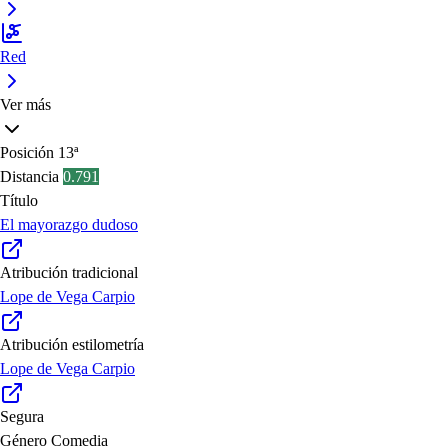
Red
Ver más
Posición
13ª
Distancia
0.791
Título
El mayorazgo dudoso
Atribución tradicional
Lope de Vega Carpio
Atribución estilometría
Lope de Vega Carpio
Segura
Género
Comedia