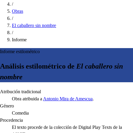
/
Obras
/
El caballero sin nombre
/
Informe
Informe estilométrico
Análisis estilométrico de
El caballero sin
nombre
Atribución tradicional
Obra atribuida a
Antonio Mira de Amescua
.
Género
Comedia
Procedencia
El texto procede de la colección de Digital Play Texts de la