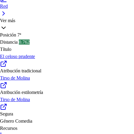
Red
Ver más
Posición
7ª
Distancia
0.762
Título
El celoso prudente
Atribución tradicional
Tirso de Molina
Atribución estilometría
Tirso de Molina
Segura
Género
Comedia
Recursos