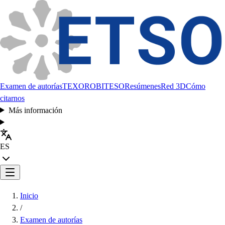
Examen de autorías
TEXORO
BITESO
Resúmenes
Red 3D
Cómo
citarnos
Más información
ES
Inicio
/
Examen de autorías