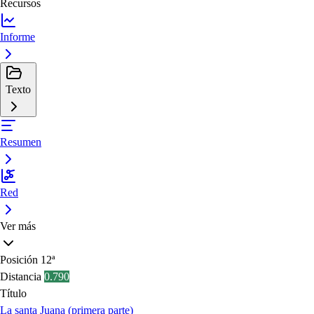
Recursos
Informe
Texto
Resumen
Red
Ver más
Posición
12ª
Distancia
0.790
Título
La santa Juana (primera parte)