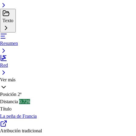
Texto
Resumen
Red
Ver más
Posición
2ª
Distancia
0.726
Título
La peña de Francia
Atribución tradicional