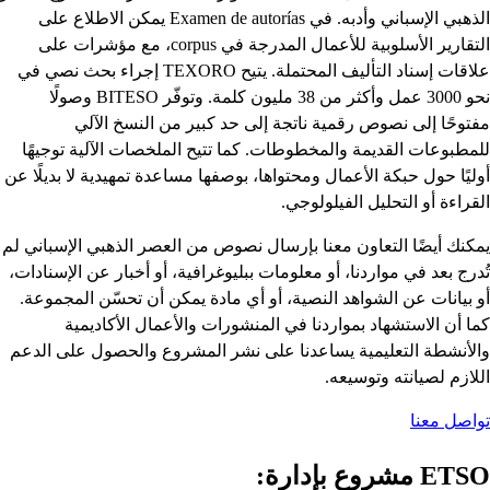
الذهبي الإسباني وأدبه. في Examen de autorías يمكن الاطلاع على
التقارير الأسلوبية للأعمال المدرجة في corpus، مع مؤشرات على
علاقات إسناد التأليف المحتملة. يتيح TEXORO إجراء بحث نصي في
نحو 3000 عمل وأكثر من 38 مليون كلمة. وتوفّر BITESO وصولًا
مفتوحًا إلى نصوص رقمية ناتجة إلى حد كبير من النسخ الآلي
للمطبوعات القديمة والمخطوطات. كما تتيح الملخصات الآلية توجيهًا
أوليًا حول حبكة الأعمال ومحتواها، بوصفها مساعدة تمهيدية لا بديلًا عن
القراءة أو التحليل الفيلولوجي.
يمكنك أيضًا التعاون معنا بإرسال نصوص من العصر الذهبي الإسباني لم
تُدرج بعد في مواردنا، أو معلومات ببليوغرافية، أو أخبار عن الإسنادات،
أو بيانات عن الشواهد النصية، أو أي مادة يمكن أن تحسّن المجموعة.
كما أن الاستشهاد بمواردنا في المنشورات والأعمال الأكاديمية
والأنشطة التعليمية يساعدنا على نشر المشروع والحصول على الدعم
اللازم لصيانته وتوسيعه.
تواصل معنا
ETSO مشروع بإدارة: