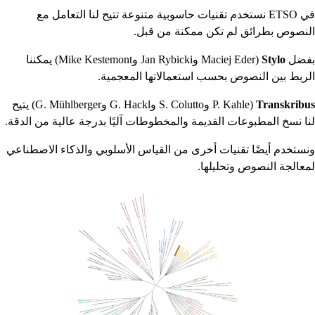
في ETSO نستخدم تقنيات حاسوبية متنوعة تتيح لنا التعامل مع
النصوص بطرائق لم تكن ممكنة من قبل.
بفضل
Stylo
(Maciej Eder وJan Rybicki وMike Kestemont) يمكننا
الربط بين النصوص بحسب استعمالاتها المعجمية.
Transkribus
(P. Kahle وS. Colutto وG. Hackl وG. Mühlberger) يتيح
لنا نسخ المطبوعات القديمة والمخطوطات آليًا بدرجة عالية من الدقة.
ونستخدم أيضًا تقنيات أخرى من القياس الأسلوبي والذكاء الاصطناعي
لمعالجة النصوص وتحليلها.