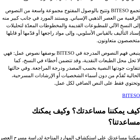
تجمع BITESO وتتيح بالوصول المفتوح مجموعة واسعة من النصوص
الرقمية من العصر الذهبي الإسباني. ويستند المورد في جانب كبير منه
إلى النسخ الآلي للمطبوعات القديمة والمخطوطات المعدّة لتحليلات
إسناد التأليف بالقياس الأسلوبي، وإلى مواد راجعها أو قدّمها أو قابلها
متخصصون متعاونون.
ينبغي فهم النصوص المدرجة في BITESO بوصفها نصوص عمل: فهي
لا تحل محل الطبعات النقدية، وقد تتضمن أخطاء في النسخ، كما
تتفاوت جودتها النصية بحسب المصدر ودرجة المراجعة. وفي حالتها
الحالية تُقدَّم من دون أسماء الشخصيات أو الإرشادات المسرحية،
وتحتوي فقط على النص الصافي لكل عمل.
BITESO
كيف يمكننا مساعدتك؟ وكيف يمكنك
مساعدتنا؟
يمكننا مساعدتك على استكشاف الموارد المتاحة لدراسة مسرح العصر