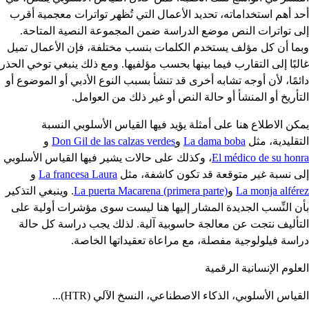
أحد أهم استخداماته، تحديد الأعمال التي تُظهر تواترات معجمية أقرب
إلى تواترات النص موضع الدراسة ضمن المجموعة النصية المتاحة.
وبما أن كل مؤلف يستخدم الكلمات بنسب مختلفة، فإن الأعمال تميل
غالبًا إلى التقارب فيما بينها بحسب مؤلفيها. ومع ذلك ينبغي توخي الحذر
دائمًا، لأن أوجه تشابه أخرى قد تنشأ بسبب النوع الأدبي أو الموضوع أو
التأريخ أو المنشأ أو حالة النص أو غير ذلك من العوامل.
يمكن الاطلاع هنا على أمثلة يؤيد فيها القياس الأسلوبي النسبة
التقليدية، مثل
La dama boba
و
Don Gil de las calzas verdes
و
El médico de su honra
، وكذلك على حالات يشير فيها القياس الأسلوبي
إلى نسبة غير متوقعة قد تكون كاشفة، مثل
La francesa Laura
و
La monja alférez
و
La puerta Macarena (primera parte)
. وينبغي التذكير
بأن النِّسب الجديدة المشار إليها هنا ليست سوى مؤشرات أولية على
التأليف نتجت عن معالجة حاسوبية آلية. لذلك يجب دراسة كل حالة
دراسة فيلولوجية مفصلة، مع مراعاة تعقيداتها الخاصة.
العلوم الإنسانية الرقمية
القياس الأسلوبي، الذكاء الاصطناعي، النسخ الآلي (HTR)...