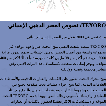
TEXORO: نصوص العصر الذهبي الإسباني
بحث نصي في 3000 عمل من العصر الذهبي الإسباني
TEXORO منصة للبحث النصي تتيح البحث عبر واجهة موحّدة في
مجموعة واسعة من أعمال العصر الذهبي الإسباني. يجمع المورد قرابة
3000 نص، تضم أكثر من 38 مليون كلمة مفهرسة وأعمالًا لأكثر من 400
مؤلف، ويوفر إمكانات متعددة لاستكشاف هذا التراث الأدبي وفق
معايير معجمية ونصية ووثائقية.
يتيح محرك البحث العثور على الكلمات والعبارات الدقيقة والأنماط ذات
العلامات البديلة، كما يتيح إجراء عمليات بحث متقدمة تجمع بين
المصطلحات وشروط التقارب ومرشحات العنوان والنوع والإسناد
التقليدي والإسناد الأسلوبي وحالة النص. وبهذا يدعم TEXORO البحث
الموجّه والاستكشافات الأكثر تعقيدًا لحضور الكلمات أو العبارات