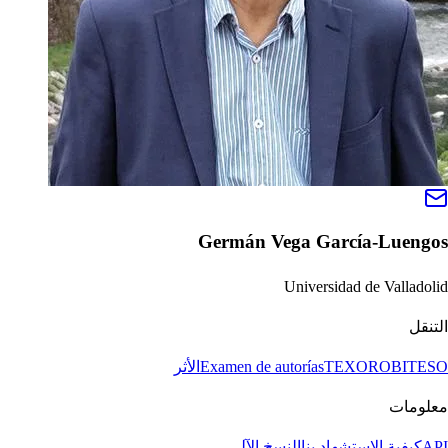
Germán Vega García-Luengos
Universidad de Valladolid
التنقل
BITESO
TEXORO
Examen de autorías
الأثر
معلومات
API
كيفية الاستشهاد بنا
النسخ الآلي